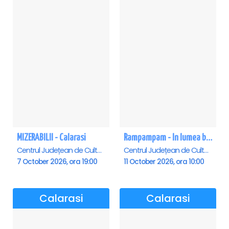
MIZERABILII - Calarasi
Rampampam - In lumea bomboanelor - Calarasi
Centrul Județean de Cultură și Creație Călărași - Sala , Calarasi
Centrul Județean de Cultură și Creație Călărași - Sala , Calarasi
7 October 2026, ora 19:00
11 October 2026, ora 10:00
Calarasi
Calarasi