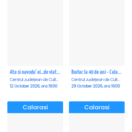
Ata si navodu' ei...de viata! - Calarasi
Burlac la 40 de ani - Calarasi
Centrul Județean de Cultură și Creație Călărași - Sala , Calarasi
Centrul Județean de Cultură și Creație Călărași - Sala , Calarasi
12 October 2026, ora 19:00
29 October 2026, ora 19:00
Calarasi
Calarasi