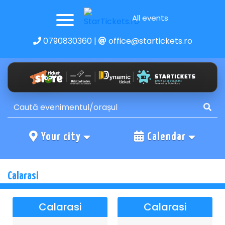
All events
0790830360
|
office@startickets.ro
Your city
Calendar
Calarasi
Calarasi
Calarasi