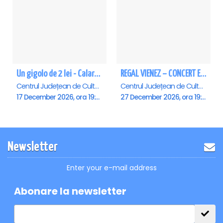
Un gigolo de 2 lei - Calarasi
REGAL VIENEZ – CONCERT EXTRAORDINAR DE CRACIUN - Calarasi
Centrul Județean de Cultură și Creație Călărași - Sala , Calarasi
Centrul Județean de Cultură și Creație Călărași - Sala , Calarasi
17 December 2026, ora 19:00
27 December 2026, ora 19:00
Newsletter
Enter your e-mail address
Abonare la newsletter