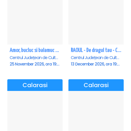
Amor, bucluc si balamuc - Calarasi
RAOUL - De dragul tau - Calarasi
Centrul Județean de Cultură și Creație Călărași - Sala , Calarasi
Centrul Județean de Cultură și Creație Călărași - Sala , Calarasi
25 November 2026, ora 19:00
13 December 2026, ora 19:00
Calarasi
Calarasi