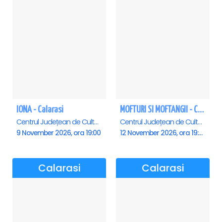
IONA - Calarasi
MOFTURI SI MOFTANGII - Calarasi
Centrul Județean de Cultură și Creație Călărași - Sala , Calarasi
Centrul Județean de Cultură și Creație Călărași - Sala , Calarasi
9 November 2026, ora 19:00
12 November 2026, ora 19:00
Calarasi
Calarasi