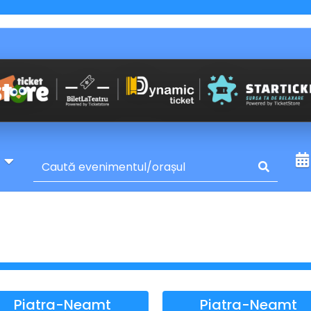
y
Piatra-Neamt
Piatra-Neamt