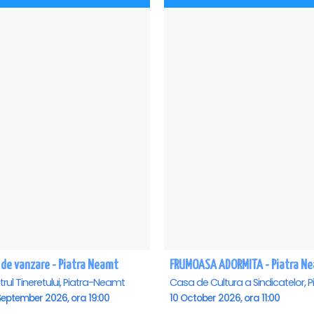
 de vanzare - Piatra Neamt
FRUMOASA ADORMITA - Piatra N
rul Tineretului, Piatra-Neamt
September 2026, ora 19:00
10 October 2026, ora 11:00