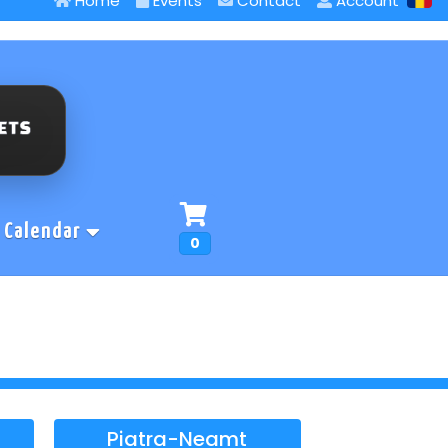
Home
Events
Contact
Account
Calendar
0
Piatra-Neamt