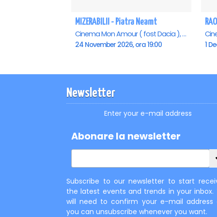
MIZERABILII - Piatra Neamt
Cinema Mon Amour ( fost Dacia ), Piatra-Neamt
24 November 2026, ora 19:00
1 D
Newsletter
Enter your e-mail address
Abonare la newsletter
Subscribe to our newsletter to start recei
the latest events and trends in your inbox.
will need to confirm your e-mail address
you can unsubscribe whenever you want.