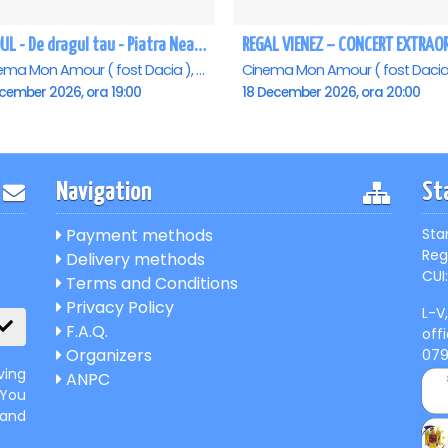
RAOUL - De dragul tau - Piatra Neamt
Cinema Mon Amour ( fost Dacia ), Piatra-Neamt
ecember 2026, ora 19:00
18 December 2026, ora 20:00
Navigation
St
Payment methods
Sta
Reg
Delivery methods
CUI:
Terms and Conditions
Privacy Policy
L-V
F.A.Q.
off
Organizers
07
ving
ANPC
 You
 and