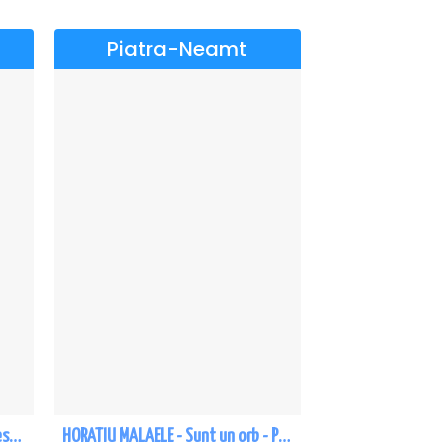
Piatra-Neamt
Richard 3.0 - dupa William Shakespeare - Premiera - Piatra Neamt
HORATIU MALAELE - Sunt un orb - Piatra Neamt