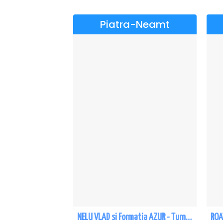
Piatra-Neamt
NELU VLAD si Formatia AZUR - Turneu Aniversar 50 de ani - Piatra Neamt