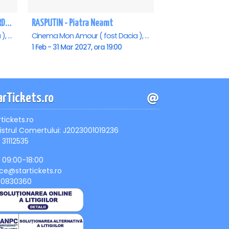
REGAL VIENEZ – CONCERT EXTRAORDINAR DE CRACIUN - Piatra Neamt
RASPUTIN - Piatra Neamt
Cinema Mon Amour ( fost Dacia ), Piatra-Neamt
Cinema Mon Amour ( fost Dacia ), Piatra-Neamt
1 Feb - 31 Mar 2027, ora 19:00
arTickets.ro
rtickets.ro
istrul Comertului: J2023001019236
 31112535
, 09:00-18:00
ice@startickets.ro
90830360