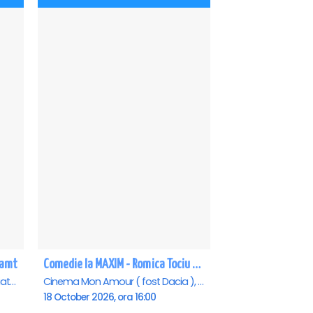
eamt
Comedie la MAXIM - Romica Tociu si Cornel Palade - Piatra Neamt
Casa de Cultura a Sindicatelor, Piatra-Neamt
Cinema Mon Amour ( fost Dacia ), Piatra-Neamt
18 October 2026, ora 16:00