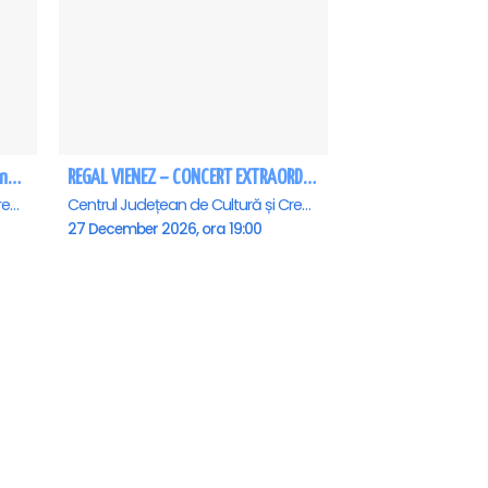
Rampampam - In lumea bomboanelor - Calarasi
REGAL VIENEZ – CONCERT EXTRAORDINAR DE CRACIUN - Calarasi
Centrul Județean de Cultură și Creație Călărași - Sala , Calarasi
Centrul Județean de Cultură și Creație Călărași - Sala , Calarasi
27 December 2026, ora 19:00