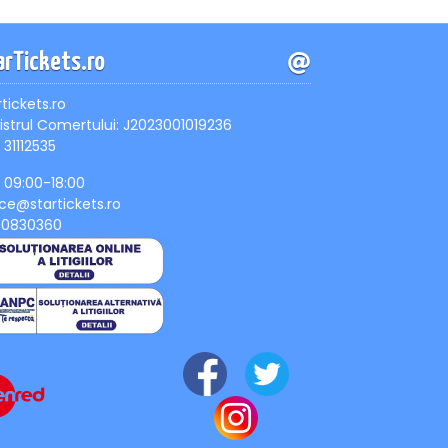
arTickets.ro
rtickets.ro
istrul Comertului: J2023001019236
 31112535
, 09:00-18:00
ice@startickets.ro
90830360