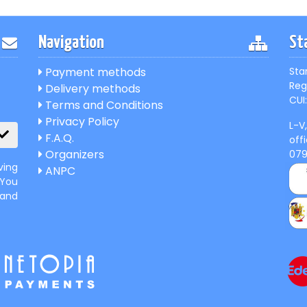
Navigation
St
Payment methods
Sta
Reg
Delivery methods
CUI:
Terms and Conditions
Privacy Policy
L-V
F.A.Q.
off
Organizers
07
ving
ANPC
 You
 and