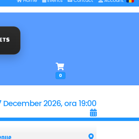
Home
Events
Contact
Account
0
7 December 2026, ora 19:00
enue