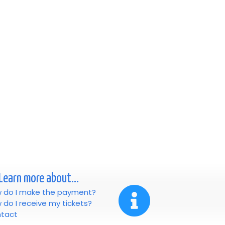
Learn more about...
 do I make the payment?
 do I receive my tickets?
tact