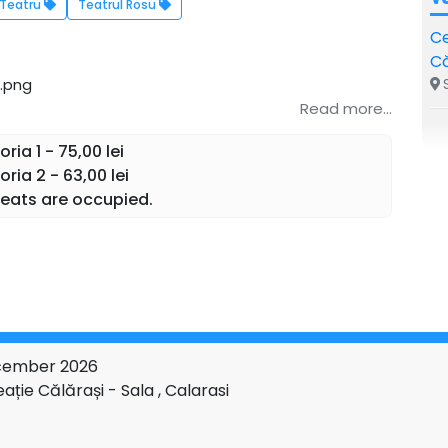
Teatru
Teatrul Rosu
Ce
Că
S
Read more...
ia 1 - 75,00 lei
ria 2 - 63,00 lei
eats are occupied.
December 2026
ație Călărași - Sala , Calarasi