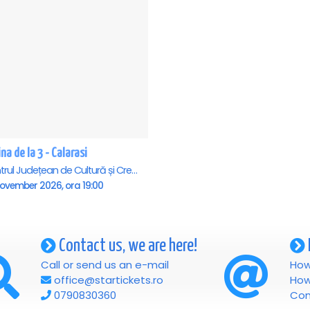
na de la 3 - Calarasi
Centrul Județean de Cultură și Creație Călărași - Sala , Calarasi
November 2026, ora 19:00
Contact us, we are here!
Call or send us an e-mail
How
office@startickets.ro
How
0790830360
Con