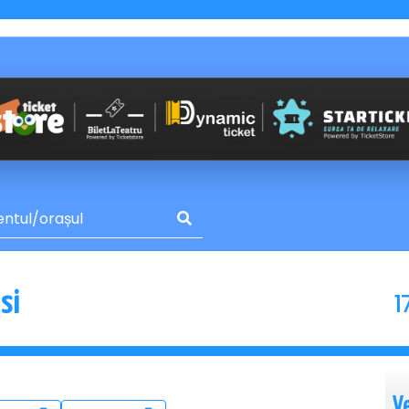
1
si
V