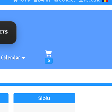
Home
Events
Contact
Account
Calendar
0
Sibiu