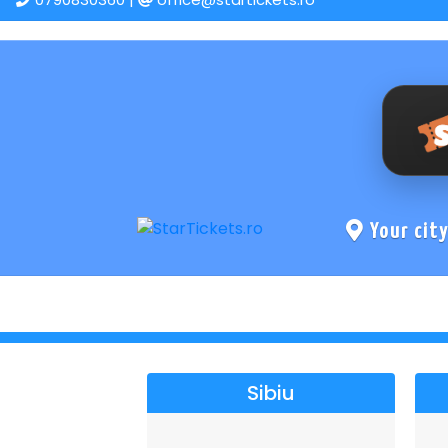
Your cit
Sibiu