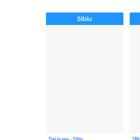
Sibiu
Trei in unu - Sibiu