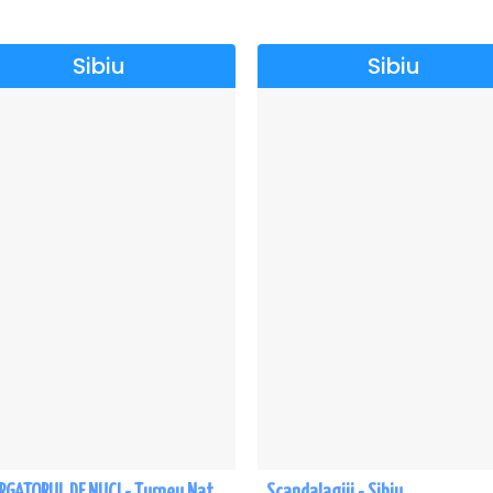
Sibiu
Sibiu
SPARGATORUL DE NUCI - Turneu National - Sibiu
Scandalagiii - Sibiu