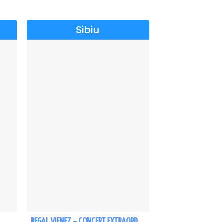
Sibiu
REGAL VIENEZ – CONCERT EXTRAORDINAR DE CRACIUN - Sibiu