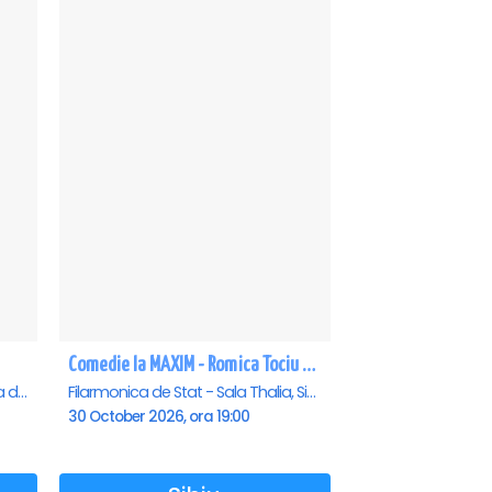
Comedie la MAXIM - Romica Tociu si Cornel Palade - Sibiu
Centrul Cultural Ion Besoiu ( Casa de Cultura a Sindicatelor ), Sibiu
Filarmonica de Stat - Sala Thalia, Sibiu
30 October 2026, ora 19:00