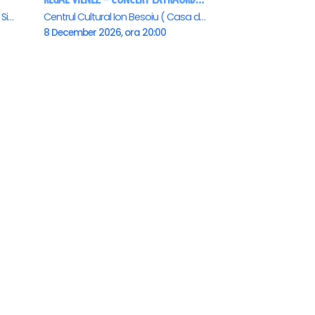
Filarmonica de Stat - Sala Thalia, Sibiu
Centrul Cultural Ion Besoiu ( Casa de Cultura a Sindicatelor ), Sibiu
8 December 2026, ora 20:00