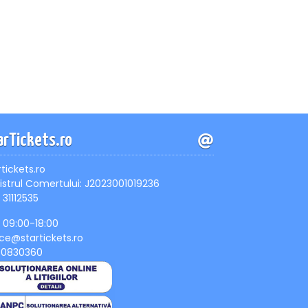
arTickets.ro
rtickets.ro
istrul Comertului: J2023001019236
 31112535
, 09:00-18:00
ice@startickets.ro
90830360