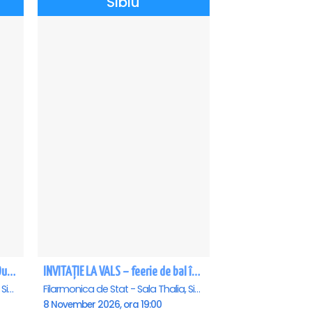
Sibiu
Andrei Irimia x Marius Manole - Dublă lansare de album | Lumini și Umbre - Sibiu
INVITAȚIE LA VALS – feerie de bal în paşi de dans - Sibiu
Filarmonica de Stat - Sala Thalia, Sibiu
Filarmonica de Stat - Sala Thalia, Sibiu
8 November 2026, ora 19:00