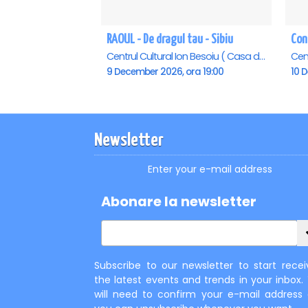
RAOUL - De dragul tau - Sibiu
Centrul Cultural Ion Besoiu ( Casa de Cultura a Sindicatelor ), Sibiu
9 December 2026, ora 19:00
10 
Newsletter
Enter your e-mail address
Abonare la newsletter
Subscribe to our newsletter to start recei
the latest events and trends in your inbox.
will need to confirm your e-mail address