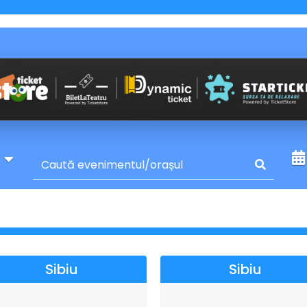
y
Sibiu
Sibiu