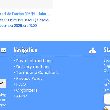
Concert de Craciun GOSPEL - John Lakin & friends - Sibiu
Centrul Cultural Ion Besoiu ( Casa de Cultura a Sindicatelor ), Sibiu
December 2026, ora 19:00
Navigation
St
Payment methods
Sta
Reg
Delivery methods
CUI:
Terms and Conditions
Privacy Policy
L-V
F.A.Q.
off
Organizers
07
ving
ANPC
 You
 and