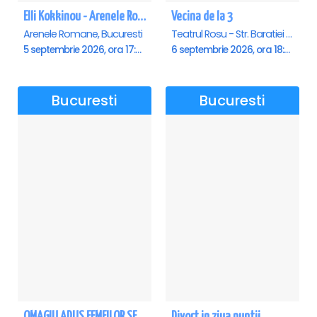
Elli Kokkinou - Arenele Romane
Vecina de la 3
Arenele Romane, Bucuresti
Teatrul Rosu - Str. Baratiei 31, Bucuresti
5 septembrie 2026, ora 17:00
6 septembrie 2026, ora 18:00
Bucuresti
Bucuresti
OMAGIU ADUS FEMEILOR SFINTE - Ana Nuță
Divort in ziua nuntii