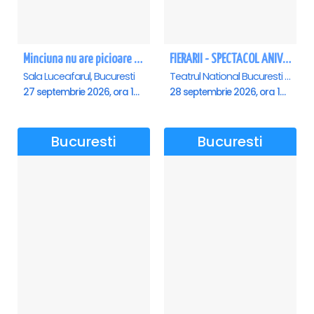
Minciuna nu are picioare atat de lungi - Sala Luceafarul
FIERARII - SPECTACOL ANIVERSAR GEORGE MIHĂIȚĂ
Sala Luceafarul, Bucuresti
Teatrul National Bucuresti - Sala Ion Caramitru, Bucuresti
27 septembrie 2026, ora 19:00
28 septembrie 2026, ora 19:00
Bucuresti
Bucuresti