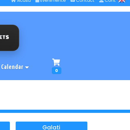
Acasa
Evenimente
Contact
Cont
Calendar
0
Galati