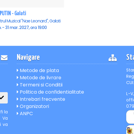
PUTIN - Galati
rul Muzical "Nae Leonard", Galati
b. - 31 mar. 2027, ora 19:00
Navigare
St
Metode de plata
Sta
Reg
Metode de livrare
CUI:
Termeni si Conditii
Politica de confidentialitate
L-V
Intrebari frecvente
off
Organizatori
07
i la
ANPC
. Va
i va