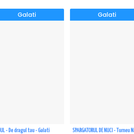
Galati
Galati
L - De dragul tau - Galati