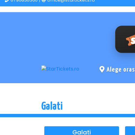
Alege ora
Galati
Galati