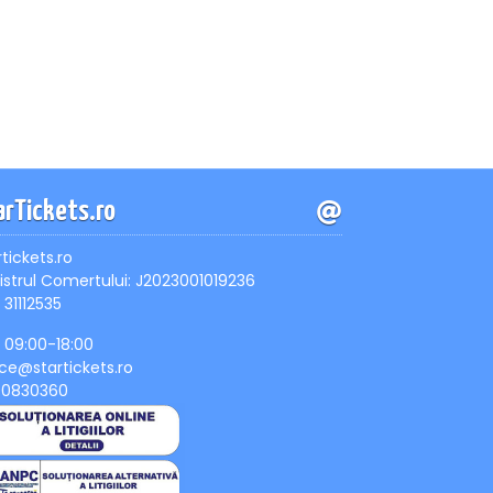
arTickets.ro
rtickets.ro
istrul Comertului: J2023001019236
 31112535
, 09:00-18:00
ice@startickets.ro
90830360