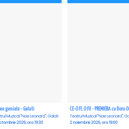
ee geniala - Galati
rul Muzical "Nae Leonard", Galati
Teatrul Muzical "Nae Leonard", Ga
ctombrie 2026, ora 19:30
2 noiembrie 2026, ora 19:00