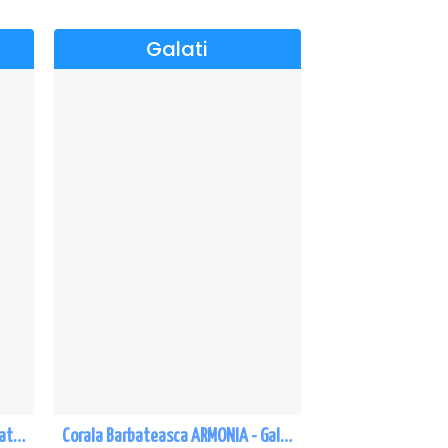
Galati
SPARGATORUL DE NUCI - Turneu National - Galati
Corala Barbateasca ARMONIA - Galati