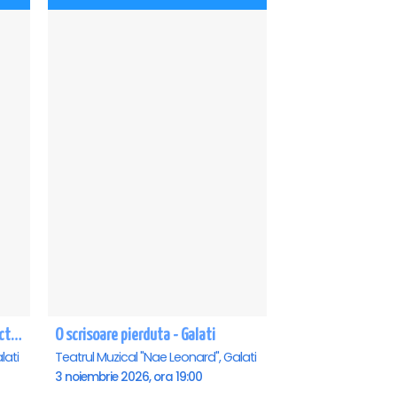
CE-O FI, O FI! - PREMIERA cu Doru Octavian Dumitru - Galati
O scrisoare pierduta - Galati
lati
Teatrul Muzical "Nae Leonard", Galati
3 noiembrie 2026, ora 19:00