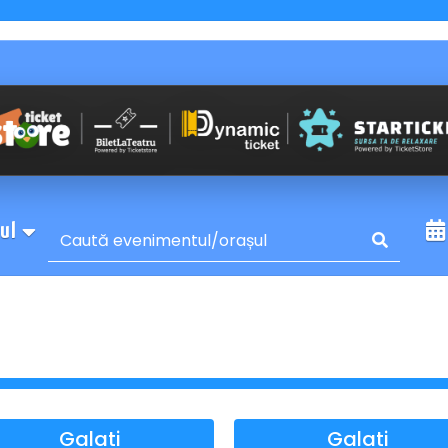
sul
Galati
Galati