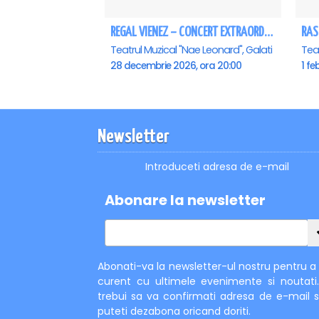
REGAL VIENEZ – CONCERT EXTRAORDINAR DE CRACIUN - Galati
RAS
Teatrul Muzical "Nae Leonard", Galati
Teat
28 decembrie 2026, ora 20:00
1 fe
Newsletter
Introduceti adresa de e-mail
Abonare la newsletter
Abonati-va la newsletter-ul nostru pentru a f
curent cu ultimele evenimente si noutati
trebui sa va confirmati adresa de e-mail s
puteti dezabona oricand doriti.