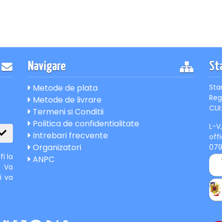
Navigare
St
Metode de plata
Sta
Reg
Metode de livrare
CUI:
Termeni si Conditii
Politica de confidentialitate
L-V
Intrebari frecvente
off
Organizatori
07
i la
ANPC
. Va
i va