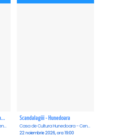
Micul Print - spectacol pentru oameni mari - Hunedoara
Scandalagiii - Hunedoara
Casa de Cultura Hunedoara - Centrul Cultural Corviniana , Hunedoara
Casa de Cultura Hunedoara - Centrul Cultural Corviniana , Hunedoara
22 noiembrie 2026, ora 19:00