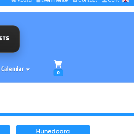
Acasa
Evenimente
Contact
Cont
Calendar
0
Hunedoara