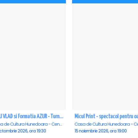
NELU VLAD si Formatia AZUR - Turneu Aniversar 50 de ani - Hunedoara
Casa de Cultura Hunedoara - Centrul Cultural Corviniana , Hunedoara
ctombrie 2026, ora 19:30
15 noiembrie 2026, ora 19:00