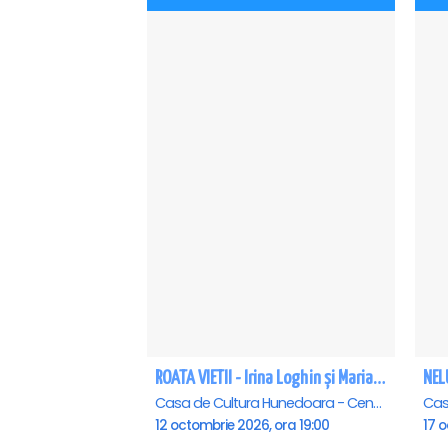
ROATA VIETII - Irina Loghin și Maria Dragomiroiu - Hunedoara
Casa de Cultura Hunedoara - Centrul Cultural Corviniana , Hunedoara
12 octombrie 2026, ora 19:00
17 o