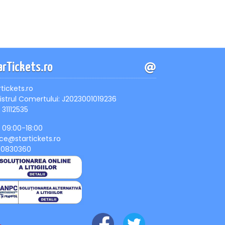
arTickets.ro
rtickets.ro
istrul Comertului: J2023001019236
 31112535
, 09:00-18:00
ice@startickets.ro
90830360