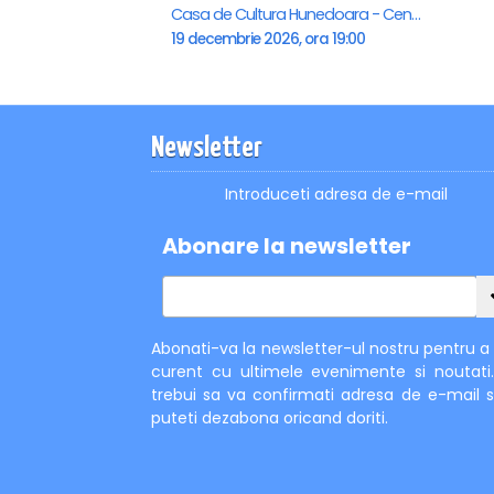
Casa de Cultura Hunedoara - Centrul Cultural Corviniana , Hunedoara
19 decembrie 2026, ora 19:00
Newsletter
Introduceti adresa de e-mail
Abonare la newsletter
Abonati-va la newsletter-ul nostru pentru a f
curent cu ultimele evenimente si noutati
trebui sa va confirmati adresa de e-mail s
puteti dezabona oricand doriti.