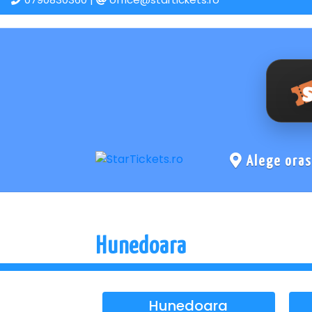
Alege ora
Hunedoara
Hunedoara