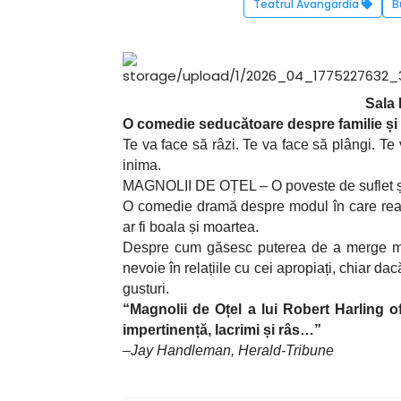
Teatrul Avangardia
B
Sala 
O comedie seducătoare despre familie și 
Te va face să râzi. Te va face să plângi. Te 
inima.
MAGNOLII DE OȚEL – O poveste de suflet
O comedie dramă despre modul în care reacț
ar fi boala și moartea.
Despre cum găsesc puterea de a merge mai
nevoie în relațiile cu cei apropiați, chiar da
gusturi.
“Magnolii de Oțel a lui Robert Harling 
impertinență, lacrimi și râs…”
–Jay Handleman, Herald-Tribune
Distribuție:
Maia Morgenstern, Victoria Co
Irina Stefan