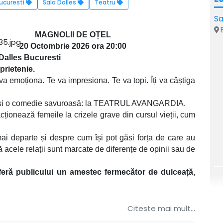
ucuresti
Sala Dalles
Teatru
Sa
B
MAGNOLII DE OȚEL
20 Octombrie 2026 ora 20:00
Dalles Bucuresti
prietenie.
va emoționa. Te va impresiona. Te va topi. Îți va câștiga
 și o comedie savuroasă: la TEATRUL AVANGARDIA.
ionează femeile la crizele grave din cursul vieții, cum
 departe și despre cum își pot găsi forța de care au
că acele relații sunt marcate de diferențe de opinii sau de
oferă publicului un amestec fermecător de dulceață,
ciaș, Crenguța Hariton, Ștefana Samfira, Ioana Barbu,
Citeste mai mult...