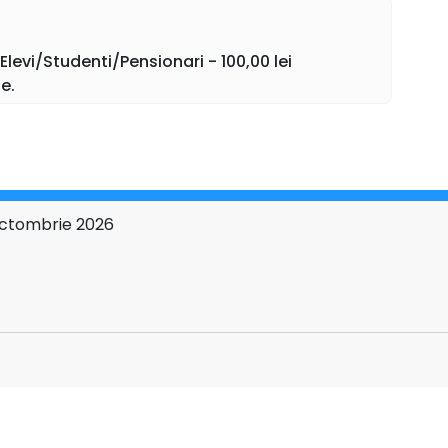
levi/Studenti/Pensionari - 100,00 lei
e.
s și inocent, tragic și nostim, șueta și gravitate,
le pe linia îmbinării comicului cu emoția sensibil
 octombrie 2026