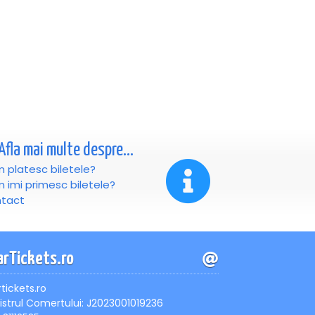
Afla mai multe despre...
 platesc biletele?
 imi primesc biletele?
tact
arTickets.ro
rtickets.ro
istrul Comertului: J2023001019236