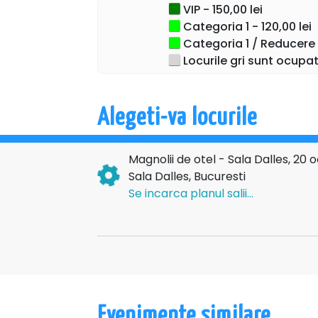
VIP - 150,00 lei
Regie:
Ricard Reguant
Categoria 1 - 120,00 lei
Traducere:
Irina Margareta Nistor
Light Design:
Dan Bujor
Categoria 1 / Reducere E
Set Design:
Bogdan Amarfi
Locurile gri sunt ocupat
Durata:
2h 20″ (cu pauză)
“…un seducător echilibru între caraghio
ridicol și sublim. ”
Alegeti-va locurile
Răzvana Niță – Critic de teatru
“Regizorul conduce cu pricepere actrițe
dramatică”
Magnolii de otel - Sala Dalles, 20
Ileana Lucaciu – Critic de teatru
Sala Dalles, Bucuresti
Se incarca planul salii...
Evenimente similare