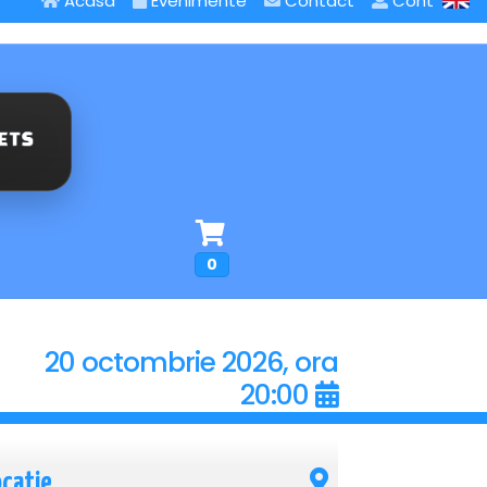
Acasa
Evenimente
Contact
Cont
0
20 octombrie 2026, ora
20:00
ocatie