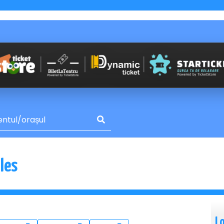
lles
L