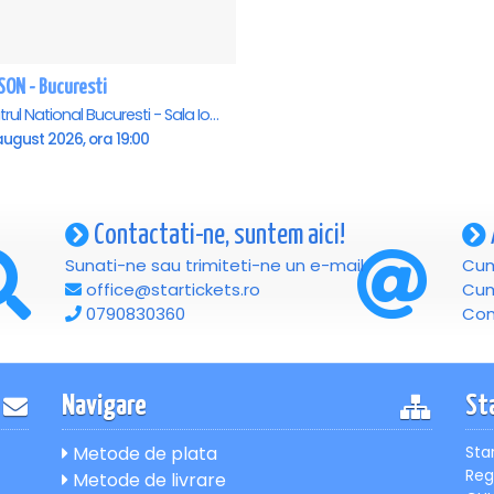
SON - Bucuresti
Teatrul National Bucuresti - Sala Ion Caramitru, Bucuresti
august 2026, ora 19:00
Contactati-ne, suntem aici!
Sunati-ne sau trimiteti-ne un e-mail
Cum
office@startickets.ro
Cum
0790830360
Con
Navigare
St
Metode de plata
Sta
Reg
Metode de livrare