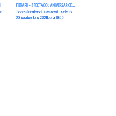
i
FIERARII - SPECTACOL ANIVERSAR GEORGE MIHĂIȚĂ
Teatrul National Bucuresti - Sala Ion Caramitru, Bucuresti
Teatrul National Bucuresti - Sala Ion Caramitru, Bucuresti
28 septembrie 2026, ora 19:00