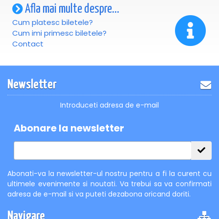
Afla mai multe despre...
Cum platesc biletele?
Cum imi primesc biletele?
Contact
Newsletter
Introduceti adresa de e-mail
Abonare la newsletter
Abonati-va la newsletter-ul nostru pentru a fi la curent cu
ultimele evenimente si noutati. Va trebui sa va confirmati
adresa de e-mail si va puteti dezabona oricand doriti.
Navigare