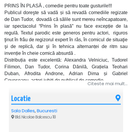
PRINS ÎN PLASĂ , comedie pentru toate gusturile!!!
Publicul doreşte să vadă și să revadă comediile regizate
de Dan Tudor, dovadă că sălile sunt mereu neîncapatoare,
iar spectacolul “Prins în plasă” nu face excepție de la
regulă. Textul parodic este generos pentru actori, riguros
ţinut în frâu de regizorul expert în râs, în comicul de situaţie
şi de replică, dar şi în tehnica alternanței de ritm sau
invenție în cheie comică absurdă .
Distribuția este excelentă: Alexandra Velniciuc, Tudorel
Filimon, Dan Tudor, Corina Dănilă, Grațiela Teohari
Duban, Afrodita Androne, Adrian Dima și Gabriel
Coveșeanu, actori iubiți de publicul de comedie,
Citeste mai mult...
susțin cu entuziasm și excelente interpretări
nemaipomenitele întâmplări imaginate de regizor. Vă
Locatie
invităm să fiți martorii unui spectacol incendiar în care soția
își surprinde soțul în compania unei domnișoare
Sala Dalles
,
Bucuresti
misterioase… în propria casă! O serie de personaje vor
Bld. Nicolae Balcescu 18
năvăli în casă pretinzând că sânt “neamuri prin alianță”!!!
Haideți la COMEDIE!