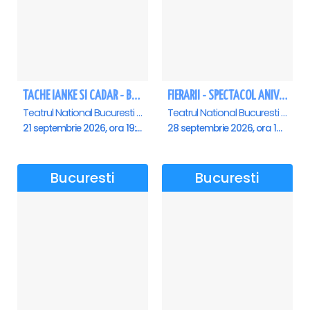
TACHE IANKE SI CADAR - Bucuresti
FIERARII - SPECTACOL ANIVERSAR GEORGE MIHĂIȚĂ
Teatrul National Bucuresti - Sala Ion Caramitru, Bucuresti
Teatrul National Bucuresti - Sala Ion Caramitru, Bucuresti
21 septembrie 2026, ora 19:00
28 septembrie 2026, ora 19:00
Bucuresti
Bucuresti