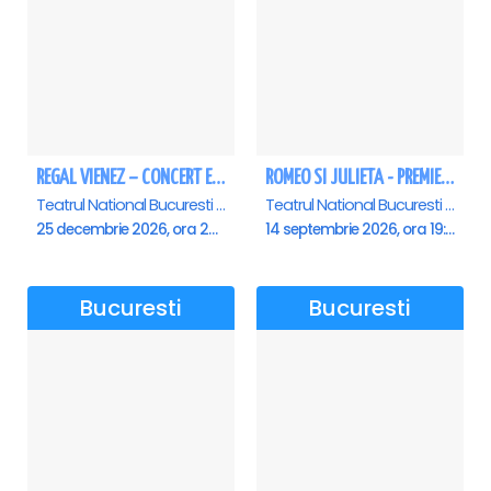
REGAL VIENEZ – CONCERT EXTRAORDINAR DE CRACIUN - Bucuresti
ROMEO SI JULIETA - PREMIERA OFICIALA - Bucuresti
Teatrul National Bucuresti - Sala Ion Caramitru, Bucuresti
Teatrul National Bucuresti - Sala Ion Caramitru, Bucuresti
25 decembrie 2026, ora 20:00
14 septembrie 2026, ora 19:00
Bucuresti
Bucuresti