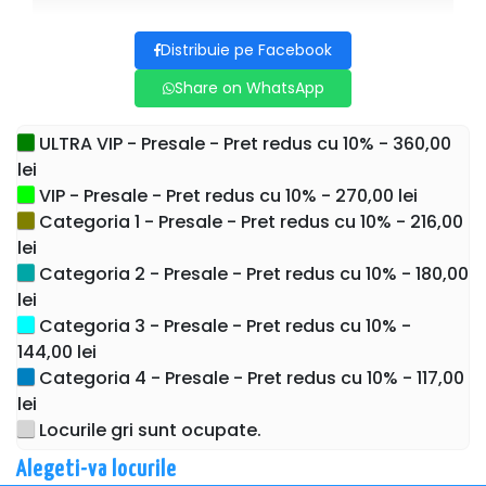
avea acces doar împreuna cu unul dintre părinti . Părintele
trebuie sa detină bilet iar copilul nu va avea loc pe scaun.
Distribuie pe Facebook
Share on WhatsApp
• Accesul în sală NU mai este permis după
începerea spectacolului.
Vă rugăm să respectați ora de
începere.
ULTRA VIP - Presale - Pret redus cu 10% - 360,00
lei
• Vă rugăm să luați în calcul traficul aglomerat
și locurile limitate de parcare.
VIP - Presale - Pret redus cu 10% - 270,00 lei
Categoria 1 - Presale - Pret redus cu 10% - 216,00
• Biletele achiziționate nu pot fi returnate. Nu
lei
se fac excepții.
Categoria 2 - Presale - Pret redus cu 10% - 180,00
lei
Categoria 3 - Presale - Pret redus cu 10% -
144,00 lei
Categoria 4 - Presale - Pret redus cu 10% - 117,00
lei
Locurile gri sunt ocupate.
Alegeti-va locurile