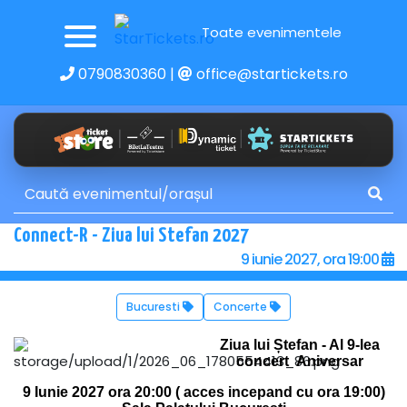
Toate evenimentele
0790830360
|
office@startickets.ro
Connect-R - Ziua lui Stefan 2027
9 iunie 2027, ora 19:00
Bucuresti
Concerte
Ziua lui Ștefan - Al 9-lea
concert Aniversar
9 Iunie 2027 ora 20:00 ( acces incepand cu ora 19:00)