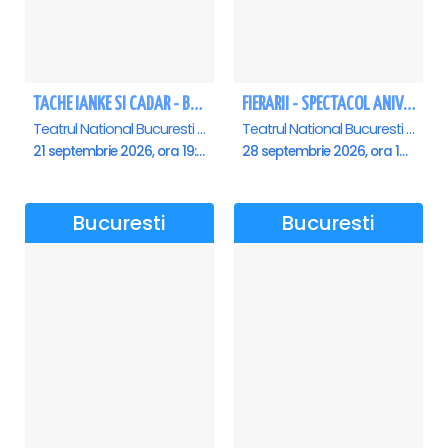
TACHE IANKE SI CADAR - Bucuresti
FIERARII - SPECTACOL ANIVERSAR GEORGE MIHĂIȚĂ
Teatrul National Bucuresti - Sala Ion Caramitru, Bucuresti
Teatrul National Bucuresti - Sala Ion Caramitru, Bucuresti
21 septembrie 2026, ora 19:00
28 septembrie 2026, ora 19:00
Bucuresti
Bucuresti