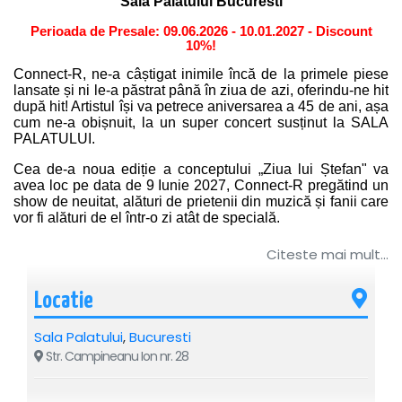
Sala Palatului Bucuresti
Perioada de Presale: 09.06.2026 - 10.01.2027 - Discount
10%!
Connect-R, ne-a câștigat inimile încă de la primele piese
lansate și ni le-a păstrat până în ziua de azi, oferindu-ne hit
după hit! Artistul își va petrece aniversarea a 45 de ani, așa
cum ne-a obișnuit, la un super concert susținut la SALA
PALATULUI.
Cea de-a noua ediție a conceptului „Ziua lui Ștefan" va
avea loc pe data de 9 Iunie 2027, Connect-R pregătind un
show de neuitat, alături de prietenii din muzică și fanii care
vor fi alături de el într-o zi atât de specială.
Colegii din breasla muzicală care vor urca pe scenă alături
Citeste mai mult...
de Connect-R vor fi surprizele pe care artistul le
ofera publicului in fiecare an, pentru toți fanii care își
Locatie
doresc să îi fie alături artistului de ziua sa de naștere
sărbătorită printr-un concert grandios și fără precedent.
Sala Palatului
,
Bucuresti
Str. Campineanu Ion nr. 28
Reguli de Acces:
Copiii cu vârsta mai mică de 7 ani nu plătesc bilet și pot