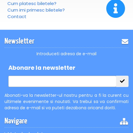
Cum platesc biletele?
Cum imi primesc biletele?
Contact
Newsletter
Introduceti adresa de e-mail
Abonare la newsletter
Abonati-va la newsletter-ul nostru pentru a fi la curent cu
ultimele evenimente si noutati. Va trebui sa va confirmati
adresa de e-mail si va puteti dezabona oricand doriti.
Navigare