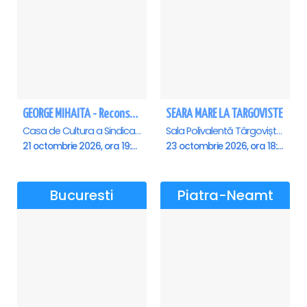
GEORGE MIHAITA - Reconstituirea unei vieti - Constanta
SEARA MARE LA TARGOVISTE
Casa de Cultura a Sindicatelor - Sala Mare, Constanta
Sala Polivalentă Târgoviște, Targoviste
21 octombrie 2026, ora 19:00
23 octombrie 2026, ora 18:00
Bucuresti
Piatra-Neamt