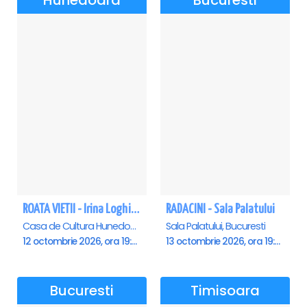
Hunedoara
Bucuresti
ROATA VIETII - Irina Loghin și Maria Dragomiroiu - Hunedoara
RADACINI - Sala Palatului
Casa de Cultura Hunedoara - Centrul Cultural Corviniana , Hunedoara
Sala Palatului, Bucuresti
12 octombrie 2026, ora 19:00
13 octombrie 2026, ora 19:00
Bucuresti
Timisoara