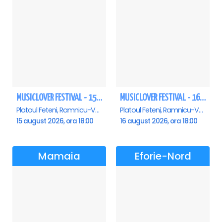
MUSICLOVER FESTIVAL - 15 AUGUST - CONNECT-R, DELIA, RON HEWITT, NICKI M, AURIKA
MUSICLOVER FESTIVAL - 16 AUGUST - LEO DE LA ROSIORI SI MARCEL STEFANET & ETHNO REPUBLIC, TUDOR DEEJAY, VARER
Platoul Feteni, Ramnicu-Valcea
Platoul Feteni, Ramnicu-Valcea
15 august 2026, ora 18:00
16 august 2026, ora 18:00
Mamaia
Eforie-Nord