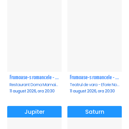
Frumoase-s romancele - Mamaia
Frumoase-s romancele - Eforie Nord
Restaurant Dorna Mamaia, Mamaia
Teatrul de vara - Eforie Nord, Eforie-Nord
11 august 2026, ora 20:30
11 august 2026, ora 20:30
Jupiter
Saturn