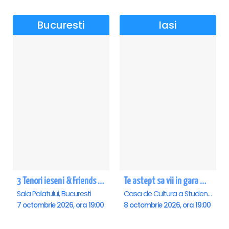
Bucuresti
Iasi
3 Tenori ieseni & Friends - Sala Palatului
Te astept sa vii in gara mica - Mirabela Dauer & Gabriel Dorobantu - Iasi
Sala Palatului, Bucuresti
Casa de Cultura a Studentilor , Iasi
7 octombrie 2026, ora 19:00
8 octombrie 2026, ora 19:00