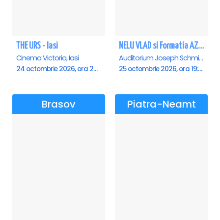
THE URS - Iasi
NELU VLAD si Formatia AZUR - Turneu Aniversar 50 de ani - Suceava
Cinema Victoria, Iasi
Auditorium Joseph Schmidt - Universitatea Stefan Cel Mare, Suceava
24 octombrie 2026, ora 20:00
25 octombrie 2026, ora 19:30
Brasov
Piatra-Neamt