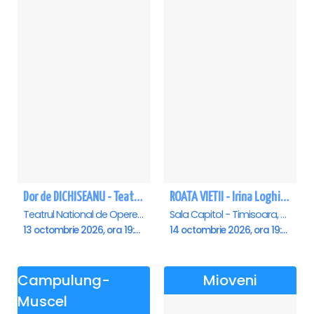
Dor de DICHISEANU - Teatrul Național de Operetă și Musical „Ion Dacian"
ROATA VIETII - Irina Loghin și Maria Dragomiroiu - Timisoara
Teatrul National de Opereta si Musical Ion Dacian, Bucuresti
Sala Capitol - Timisoara, Timisoara
13 octombrie 2026, ora 19:00
14 octombrie 2026, ora 19:00
Campulung-
Mioveni
Muscel