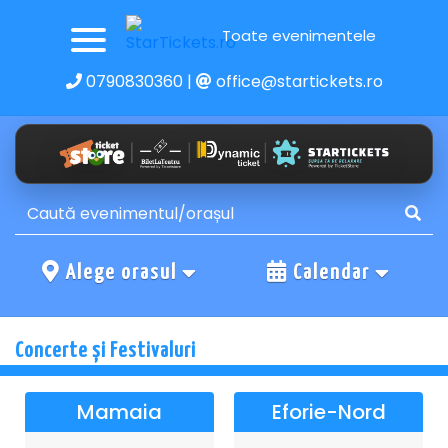
Toate evenimentele
0790830360
|
office@startickets.ro
Alege orasul
Calendar
Concerte și Festivaluri
Mamaia
Eforie-Nord