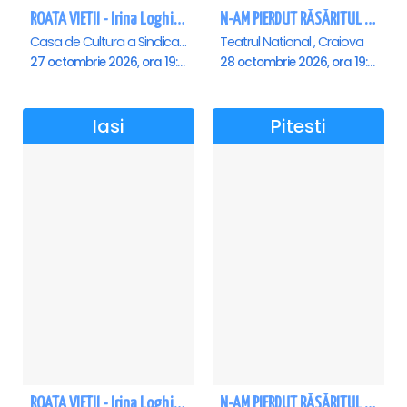
ROATA VIETII - Irina Loghin și Maria Dragomiroiu - Botosani
N-AM PIERDUT RĂSĂRITUL – AURELIAN TEMISAN LIVE TOUR - Craiova
Casa de Cultura a Sindicatelor "Nicolae Iorga" , Botosani
Teatrul National , Craiova
27 octombrie 2026, ora 19:00
28 octombrie 2026, ora 19:00
Iasi
Pitesti
ROATA VIETII - Irina Loghin și Maria Dragomiroiu - Iasi
N-AM PIERDUT RĂSĂRITUL – AURELIAN TEMISAN LIVE TOUR - Pitesti