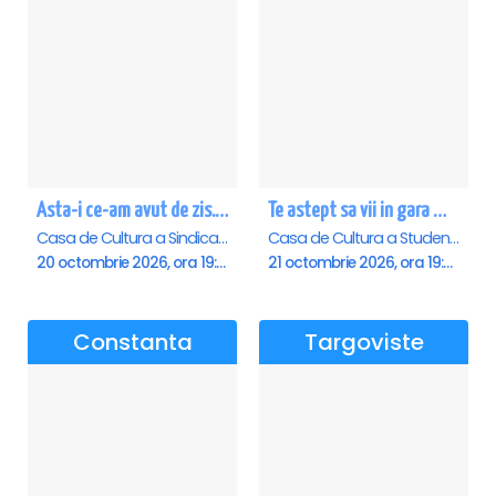
Asta-i ce-am avut de zis... - Horațiu Mălăele & Nicu Alifantis - Botosani
Te astept sa vii in gara mica - Mirabela Dauer & Gabriel Dorobantu - Cluj Napoca
Casa de Cultura a Sindicatelor "Nicolae Iorga" , Botosani
Casa de Cultura a Studentilor Dumitru Farcas, Cluj-Napoca
20 octombrie 2026, ora 19:00
21 octombrie 2026, ora 19:00
Constanta
Targoviste