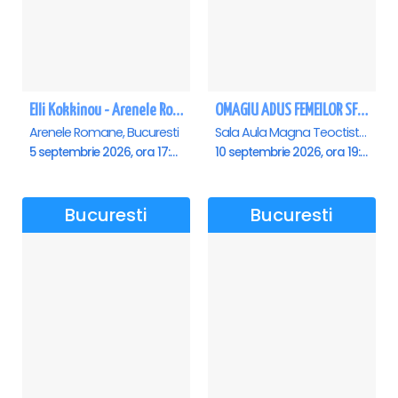
Elli Kokkinou - Arenele Romane
OMAGIU ADUS FEMEILOR SFINTE - Ana Nuță
Arenele Romane, Bucuresti
Sala Aula Magna Teoctist Patriarhul, Palatul Patriarhiei, Bucuresti
5 septembrie 2026, ora 17:00
10 septembrie 2026, ora 19:00
Bucuresti
Bucuresti