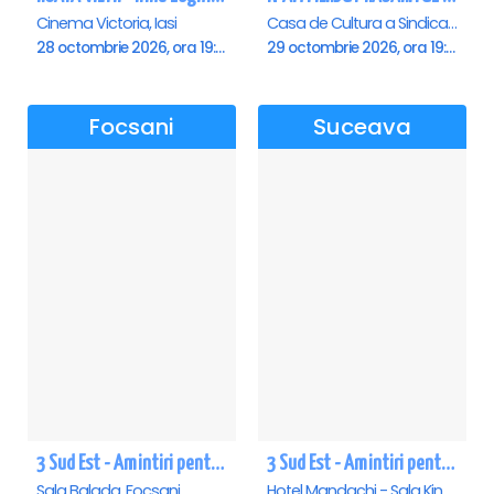
Cinema Victoria, Iasi
Casa de Cultura a Sindicatelor , Pitesti
28 octombrie 2026, ora 19:00
29 octombrie 2026, ora 19:00
Focsani
Suceava
3 Sud Est - Amintiri pentru o viata - Focsani
3 Sud Est - Amintiri pentru o viata - Suceava
Sala Balada, Focsani
Hotel Mandachi - Sala King ( Restaurant Regatto), Suceava