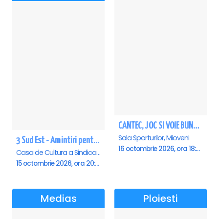
CANTEC, JOC SI VOIE BUNA! - VIORICA DE LA CLEJANI, Ionita si Taraful Clejanilor - MIOVENI
Sala Sporturilor, Mioveni
3 Sud Est - Amintiri pentru o viata - Campulung Muscel
16 octombrie 2026, ora 18:00
Casa de Cultura a Sindicatelor Campulung Muscel, Campulung-Muscel
15 octombrie 2026, ora 20:00
Medias
Ploiesti