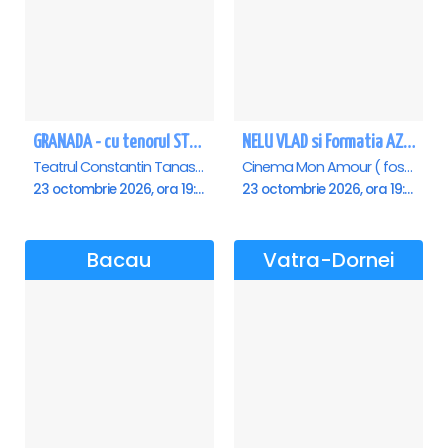
GRANADA - cu tenorul STEFAN VON KORCH si soprana OANA MARIA
NELU VLAD si Formatia AZUR - Turneu Aniversar 50 de ani - Piatra Neamt
Teatrul Constantin Tanase - Sala Savoy, Bucuresti
Cinema Mon Amour ( fost Dacia ), Piatra-Neamt
23 octombrie 2026, ora 19:00
23 octombrie 2026, ora 19:30
Bacau
Vatra-Dornei