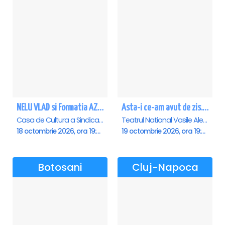
NELU VLAD si Formatia AZUR - Turneu Aniversar 50 de ani - Alba Iulia
Asta-i ce-am avut de zis... - Horațiu Mălăele & Nicu Alifantis - Iasi
Casa de Cultura a Sindicatelor , Alba-Iulia
Teatrul National Vasile Alecsandri , Iasi
18 octombrie 2026, ora 19:30
19 octombrie 2026, ora 19:00
Botosani
Cluj-Napoca