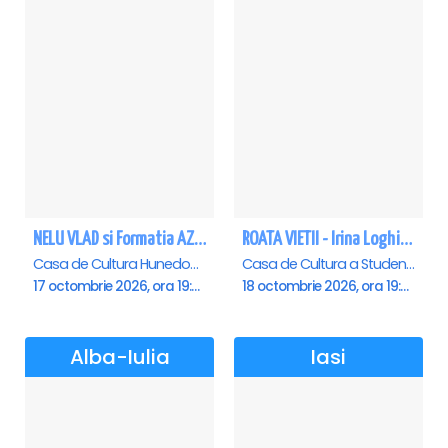
NELU VLAD si Formatia AZUR - Turneu Aniversar 50 de ani - Hunedoara
ROATA VIETII - Irina Loghin și Maria Dragomiroiu - Cluj Napoca
Casa de Cultura Hunedoara - Centrul Cultural Corviniana , Hunedoara
Casa de Cultura a Studentilor Dumitru Farcas, Cluj-Napoca
17 octombrie 2026, ora 19:30
18 octombrie 2026, ora 19:00
Alba-Iulia
Iasi