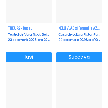
THE URS - Bacau
NELU VLAD si Formatia AZUR - Turneu Aniversar 50 de ani - Vatra Dornei
Teatrul de Vara “Radu Beligan”, Bacau
Casa de cultura Platon Pardau, Vatra-Dornei
23 octombrie 2026, ora 20:00
24 octombrie 2026, ora 19:30
Iasi
Suceava