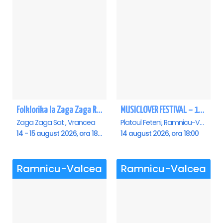
Folklorika la Zaga Zaga Resort - Anulat
MUSICLOVER FESTIVAL – 14 August – Puya, Johny Romano, Shift, Badd G, DJ Matei & Bogdanov
Zaga Zaga Sat , Vrancea
Platoul Feteni, Ramnicu-Valcea
14 - 15 august 2026, ora 18:00
14 august 2026, ora 18:00
Ramnicu-Valcea
Ramnicu-Valcea