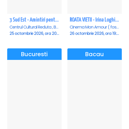
3 Sud Est - Amintiri pentru o viata - Brasov
ROATA VIETII - Irina Loghin și Maria Dragomiroiu - Piatra Neamt
Centrul Cultural Reduta , Brasov
Cinema Mon Amour ( fost Dacia ), Piatra-Neamt
25 octombrie 2026, ora 20:00
26 octombrie 2026, ora 19:00
Bucuresti
Bacau