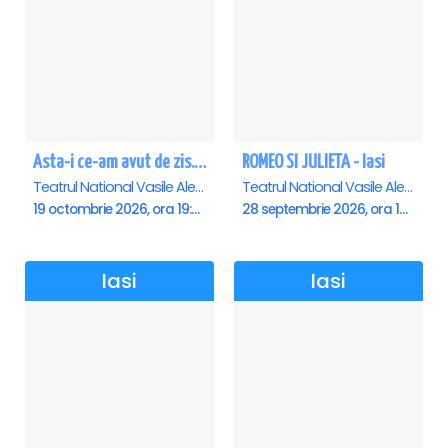
Asta-i ce-am avut de zis... - Horațiu Mălăele & Nicu Alifantis - Iasi
ROMEO SI JULIETA - Iasi
Teatrul National Vasile Alecsandri , Iasi
Teatrul National Vasile Alecsandri , Iasi
19 octombrie 2026, ora 19:00
28 septembrie 2026, ora 19:00
Iasi
Iasi