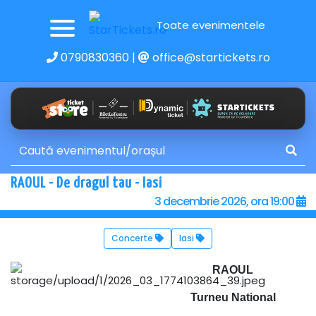
Toate evenimentele
0790830360
|
office@startickets.ro
RAOUL - De dragul tau - Iasi
3 decembrie 2026, ora 19:00
Concerte
Iasi
RAOUL
Turneu National