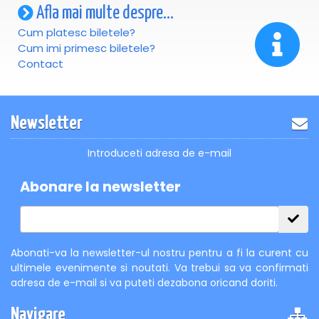
Afla mai multe despre...
Cum platesc biletele?
Cum imi primesc biletele?
Contact
Newsletter
Introduceti adresa de e-mail
Abonare la newsletter
Abonati-va la newsletter-ul nostru pentru a fi la curent cu
ultimele evenimente si noutati. Va trebui sa va confirmati
adresa de e-mail si va puteti dezabona oricand doriti.
Navigare