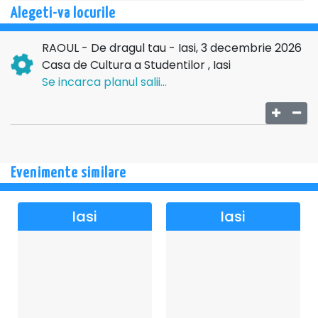
cântec spune o poveste, iar fiecare om o regăsește în felul
Alegeti-va locurile
lui.
RAOUL - De dragul tau - Iasi, 3 decembrie 2026
„De dragul tău” este, în esență, despre apropiere.
Casa de Cultura a Studentilor , Iasi
Despre acel sentiment rar în care nu mai ești singur într-o
Se incarca planul salii...
sală plină, ci te simți înțeles fără să spui nimic. Iar dacă
alegi să fii acolo, nu vii doar
la un concert, ci la o întâlnire
care rămâne cu tine, liniștit, mult timp după ce totul se
termină.
→→→
TURNEU
Evenimente similare
NATIONAL←←←
Iasi
Iasi