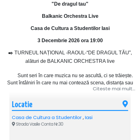
"De dragul tau"
Balkanic Orchestra Live
Casa de Cultura a Studentilor Iasi
3 Decembrie 2026 ora 19:00
✒️ TURNEUL NAȚIONAL -RAOUL-“DE DRAGUL TĂU”,
alături de BALKANIC ORCHESTRA live
Sunt seri în care muzica nu se ascultă, ci se trăiește.
Sunt întâlniri în care nu mai contează scena, distanța sau
Citeste mai mult...
luminile, ci doar ceea ce se întâmplă între oameni. Acolo
începe povestea acestui turneu. Pentru că „De dragul tău”
Locatie
nu este doar un nume, este felul în care Raoul a ales să se
apropie din nou de publicul său, simplu, sincer, fără mască,
Casa de Cultura a Studentilor
,
Iasi
fără grabă.
Strada Vasile Conta Nr.30
Raoul nu este doar un artist care urcă pe scenă și