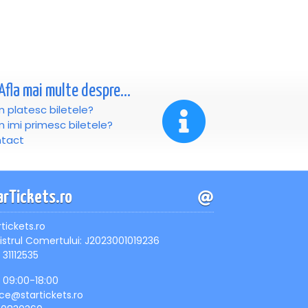
Afla mai multe despre...
 platesc biletele?
 imi primesc biletele?
tact
arTickets.ro
rtickets.ro
istrul Comertului: J2023001019236
 31112535
, 09:00-18:00
ice@startickets.ro