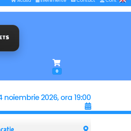
Acasa
Evenimente
Contact
Cont
0
4 noiembrie 2026, ora 19:00
ocatie