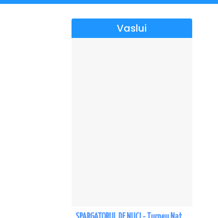
→→→
TURNE
Vaslui
SPARGATORUL DE NUCI - Turneu National - Vaslui