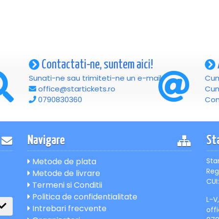
Contactati-ne, suntem aici!
Sunati-ne sau trimiteti-ne un e-mail
Cum
office@startickets.ro
Cum
0790830360
Con
Navigare
St
Metode de plata
Sta
Reg
Metode de livrare
CUI:
Termeni si Conditii
Politica de confidentialitate
L-V
Intrebari frecvente
off