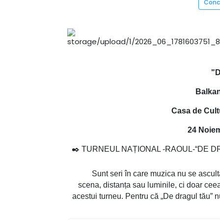
Conc
"D
Balkan
Casa de Cultu
24 Noiem
✒️ TURNEUL NAȚIONAL -RAOUL-“DE DRA
Sunt seri în care muzica nu se ascultă, c
scena, distanța sau luminile, ci doar ce
acestui turneu. Pentru că „De dragul tău” n
se apropie din nou de publicul 