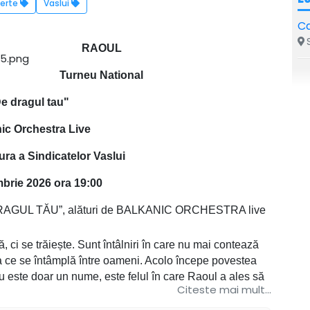
erte
Vaslui
Ca
S
RAOUL
Turneu National
e dragul tau"
ic Orchestra Live
ra a Sindicatelor Vaslui
brie 2026 ora 19:00
GUL TĂU”, alături de BALKANIC ORCHESTRA live
i se trăiește. Sunt întâlniri în care nu mai contează
ea ce se întâmplă între oameni. Acolo începe povestea
u este doar un nume, este felul în care Raoul a ales să
Citeste mai mult...
său, simplu, sincer, fără mască, fără grabă.