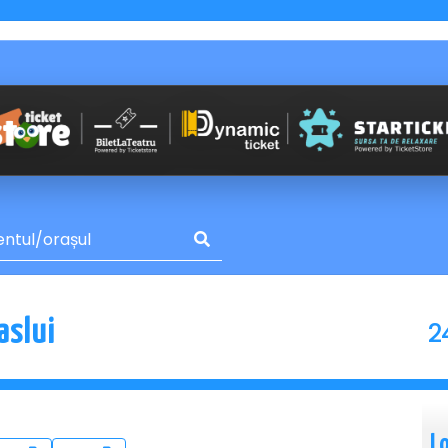
2
aslui
L