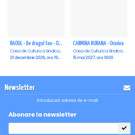
RAOUL - De dragul tau - Oradea
CARMINA BURANA - Oradea
Casa de Cultura a Sindicatelor , Oradea
Casa de Cultura a Sindicatelor , Oradea
21 decembrie 2026, ora 19:00
15 mai 2027, ora 19:00
Newsletter
Introduceti adresa de e-mail
Abonare la newsletter