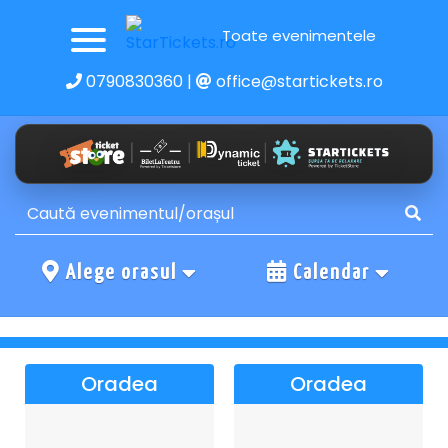
Toate evenimentele
0790830360
|
office@startickets.ro
Alege orasul
Calendar
Oradea
Oradea