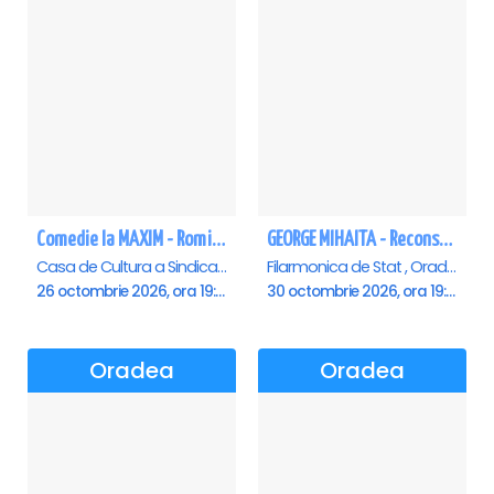
Comedie la MAXIM - Romica Tociu si Cornel Palade - Oradea
GEORGE MIHAITA - Reconstituirea unei vieti - Oradea
Casa de Cultura a Sindicatelor , Oradea
Filarmonica de Stat , Oradea
26 octombrie 2026, ora 19:00
30 octombrie 2026, ora 19:00
Oradea
Oradea