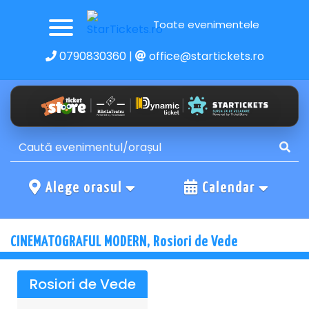
Toate evenimentele
0790830360
|
office@startickets.ro
Alege orasul
Calendar
CINEMATOGRAFUL MODERN, Rosiori de Vede
Rosiori de Vede