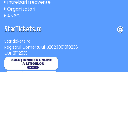
Intrebari frecvente
Organizatori
ANPC
StarTickets.ro
Startickets.ro
Registrul Comertului: J2023001019236
CUI: 31112535