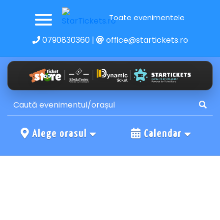
Toate evenimentele
0790830360
|
office@startickets.ro
Alege orasul
Calendar