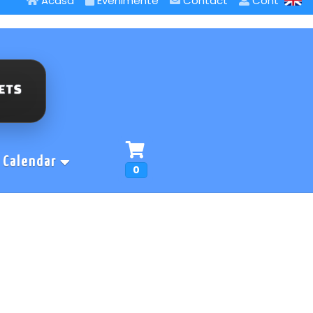
Acasa
Evenimente
Contact
Cont
Calendar
0