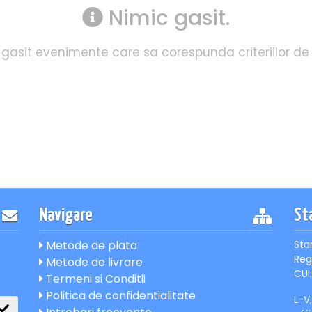
Nimic gasit.
gasit evenimente care sa corespunda criteriilor de
Navigare
St
Metode de plata
Sta
Reg
Metode de livrare
CUI:
Termeni si Conditii
Politica de confidentialitate
L-V