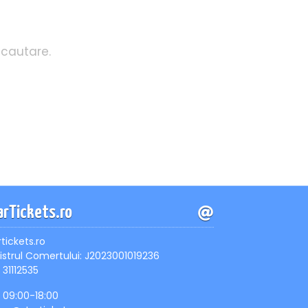
 cautare.
arTickets.ro
rtickets.ro
istrul Comertului: J2023001019236
 31112535
, 09:00-18:00