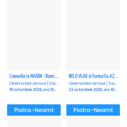
Comedie la MAXIM - Romica Tociu si Cornel Palade - Piatra Neamt
NELU VLAD si Formatia AZUR - Turneu Aniversar 50 de ani - Piatra Neamt
Cinema Mon Amour ( fost Dacia ), Piatra-Neamt
Cinema Mon Amour ( fost Dacia ), Piatra-Neamt
18 octombrie 2026, ora 16:00
23 octombrie 2026, ora 19:30
Piatra-Neamt
Piatra-Neamt