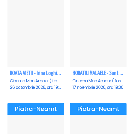
ROATA VIETII - Irina Loghin și Maria Dragomiroiu - Piatra Neamt
HORATIU MALAELE - Sunt un orb - Piatra Neamt
Cinema Mon Amour ( fost Dacia ), Piatra-Neamt
Cinema Mon Amour ( fost Dacia ), Piatra-Neamt
26 octombrie 2026, ora 19:00
17 noiembrie 2026, ora 19:00
Piatra-Neamt
Piatra-Neamt