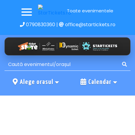
Toate evenimentele
0790830360
|
office@startickets.ro
Alege orasul
Calendar