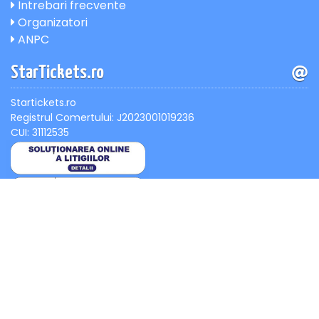
Intrebari frecvente
Organizatori
ANPC
StarTickets.ro
Startickets.ro
Registrul Comertului: J2023001019236
CUI: 31112535