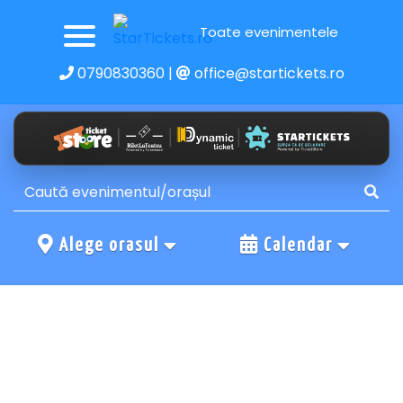
Toate evenimentele
0790830360
|
office@startickets.ro
Alege orasul
Calendar