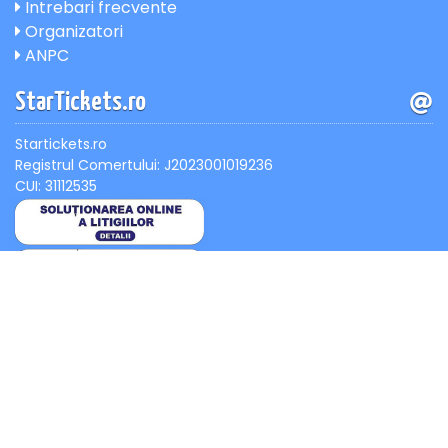
Intrebari frecvente
Organizatori
ANPC
StarTickets.ro
Startickets.ro
Registrul Comertului: J2023001019236
CUI: 31112535