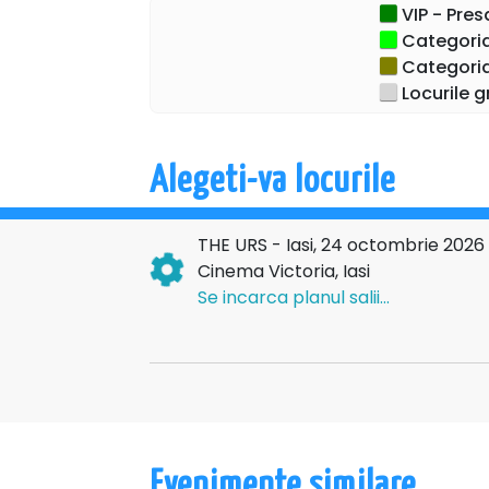
show autentic, plin de momente memorabile, 
VIP - Presa
Categoria 
Rezervă-ți locul și fii parte din una dintre c
Categoria 
Locurile g
Alegeti-va locurile
THE URS - Iasi, 24 octombrie 2026
Cinema Victoria, Iasi
Se incarca planul salii...
Evenimente similare