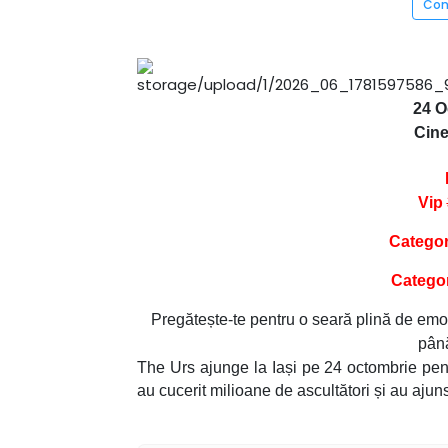
Con
24 O
Cine
Vip
Categor
Categor
Pregătește-te pentru o seară plină de emoți
până
The Urs ajunge la Iași pe 24 octombrie pentr
au cucerit milioane de ascultători și au ajuns 
Cu o voce inconfundabilă și un stil care îmb