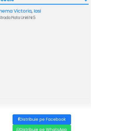
nema Victoria
,
Iasi
trada Piata Unirii Nr.5
Distribuie pe Facebook
Distribuie pe WhatsApp