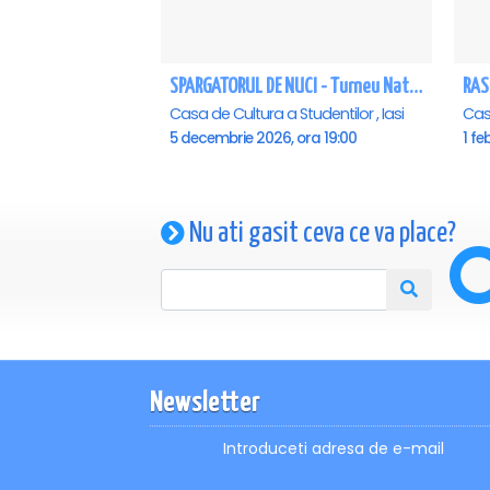
SPARGATORUL DE NUCI - Turneu National - Iasi
RAS
Casa de Cultura a Studentilor , Iasi
Casa
5 decembrie 2026, ora 19:00
1 fe
Nu ati gasit ceva ce va place?
Newsletter
Introduceti adresa de e-mail