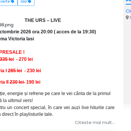
certe
Iasi
Ci
S
THE URS – LIVE
ctombrie 2026 ora 20:00 ( acces de la 19:30)
ma Victoria Iasi
PRESALE !
335 lei
- 270 lei
ia I
285
lei
- 230 lei
ia II
230
lei
- 190 lei
e, energie și refrene pe care le vei cânta de la primul
 la ultimul vers!
u un concert special, în care vei auzi live hiturile care
direct în playlisturile tale.
Citeste mai mult...
ină sensibilitatea cu energia scenei, The Urs promite un