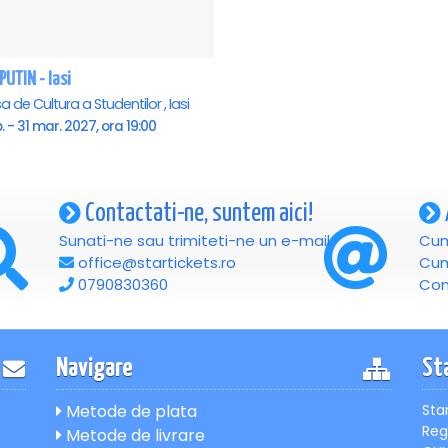
PUTIN - Iasi
 de Cultura a Studentilor , Iasi
b. - 31 mar. 2027, ora 19:00
Contactati-ne, suntem aici!
Sunati-ne sau trimiteti-ne un e-mail
Cum
office@startickets.ro
Cum
0790830360
Con
Navigare
St
Metode de plata
Sta
Reg
Metode de livrare