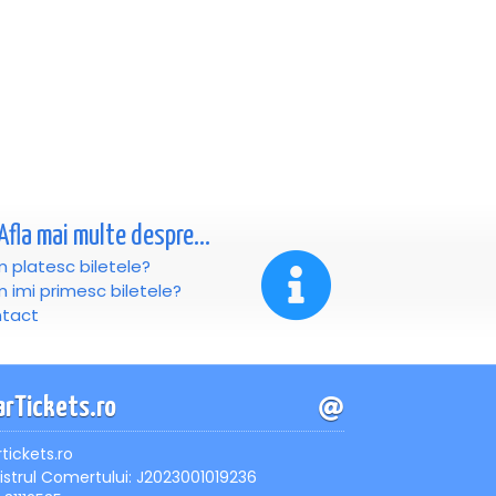
Afla mai multe despre...
 platesc biletele?
 imi primesc biletele?
tact
arTickets.ro
rtickets.ro
istrul Comertului: J2023001019236