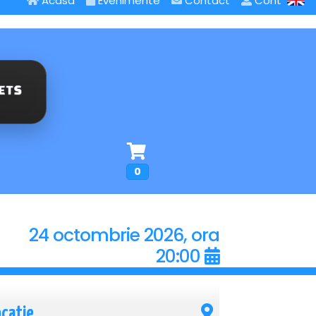
Acasa
Evenimente
Contact
Cont
0
24 octombrie 2026, ora
20:00
ocatie