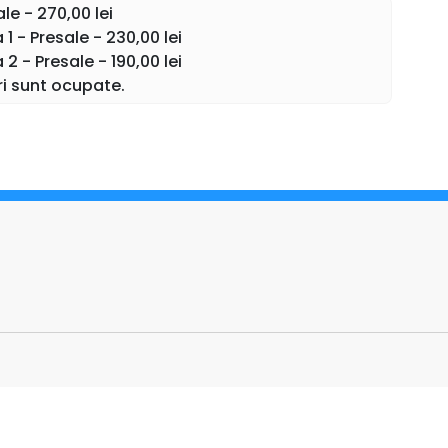
emoții reale și o conexiune specială cu publicul.
le - 270,00 lei
1 - Presale - 230,00 lei
ele mai așteptate seri ale toamnei!
2 - Presale - 190,00 lei
ri sunt ocupate.