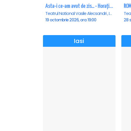
Asta-i ce-am avut de zis... - Horațiu Mălăele & Nicu Alifantis - Iasi
ROME
Teatrul National Vasile Alecsandri , Iasi
19 octombrie 2026, ora 19:00
28 s
Iasi