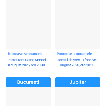
Frumoase-s romancele - Mamaia
Frumoase-s romancele - Eforie Nord
Restaurant Dorna Mamaia, Mamaia
Teatrul de vara - Eforie Nord, Eforie-Nord
11 august 2026, ora 20:30
11 august 2026, ora 20:30
Bucuresti
Jupiter