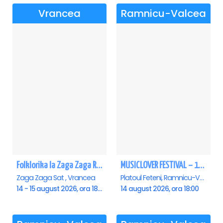
Vrancea
Ramnicu-Valcea
Folklorika la Zaga Zaga Resort - Anulat
MUSICLOVER FESTIVAL – 14 August – Puya, Johny Romano, Shift, Badd G, DJ Matei & Bogdanov
Zaga Zaga Sat , Vrancea
Platoul Feteni, Ramnicu-Valcea
14 - 15 august 2026, ora 18:00
14 august 2026, ora 18:00