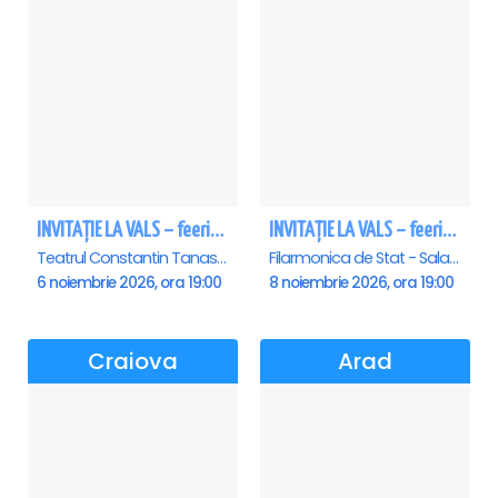
INVITAȚIE LA VALS – feerie de bal în paşi de dans
INVITAȚIE LA VALS – feerie de bal în paşi de dans - Sibiu
Teatrul Constantin Tanase - Sala Savoy, Bucuresti
Filarmonica de Stat - Sala Thalia, Sibiu
6 noiembrie 2026, ora 19:00
8 noiembrie 2026, ora 19:00
Craiova
Arad