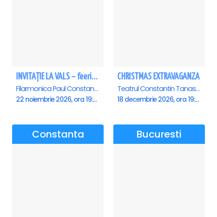
INVITAȚIE LA VALS – feerie de bal în paşi de dans - Ploiesti
CHRISTMAS EXTRAVAGANZA
Filarmonica Paul Constantinescu, Ploiesti
Teatrul Constantin Tanase - Sala Savoy, Bucuresti
22 noiembrie 2026, ora 19:00
18 decembrie 2026, ora 19:00
Constanta
Bucuresti