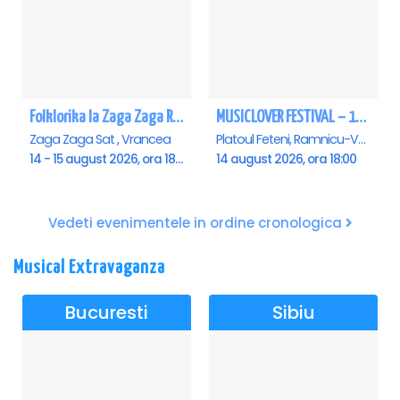
Folklorika la Zaga Zaga Resort - Anulat
MUSICLOVER FESTIVAL – 14 August – Puya, Johny Romano, Shift, Badd G, DJ Matei & Bogdanov
Zaga Zaga Sat , Vrancea
Platoul Feteni, Ramnicu-Valcea
14 - 15 august 2026, ora 18:00
14 august 2026, ora 18:00
Vedeti evenimentele in ordine cronologica
Musical Extravaganza
Bucuresti
Sibiu