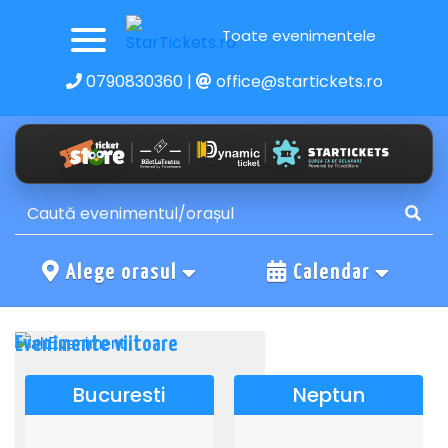
Toate evenimentele
0790830360
|
office@startickets.ro
Alege orasul
Calendar
Evenimente viitoare
Bucuresti
Neptun