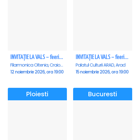
INVITAȚIE LA VALS – feerie de bal în paşi de dans - Craiova
INVITAȚIE LA VALS – feerie de bal în paşi de dans - Arad
Filarmonica Oltenia, Craiova
Palatul Culturii ARAD, Arad
12 noiembrie 2026, ora 19:00
15 noiembrie 2026, ora 19:00
Ploiesti
Bucuresti