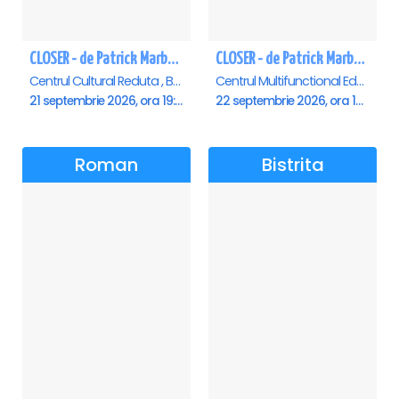
CLOSER - de Patrick Marber - Premiera - Brasov
CLOSER - de Patrick Marber - Premiera - Constanta
Centrul Cultural Reduta , Brasov
Centrul Multifunctional Educativ pentru Tineret Jean Constantin, Constanta
21 septembrie 2026, ora 19:00
22 septembrie 2026, ora 19:00
Roman
Bistrita