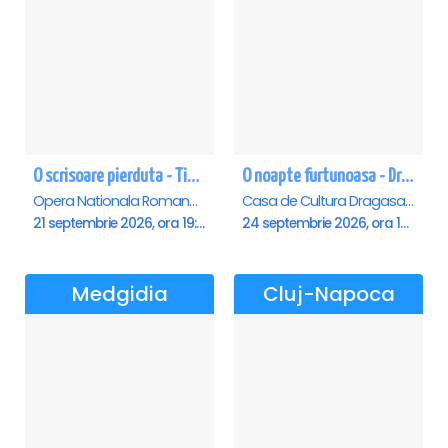
O scrisoare pierduta - Timisoara
O noapte furtunoasa - Dragasani
Opera Nationala Romana , Timisoara
Casa de Cultura Dragasani, Dragasani
21 septembrie 2026, ora 19:00
24 septembrie 2026, ora 19:00
Medgidia
Cluj-Napoca