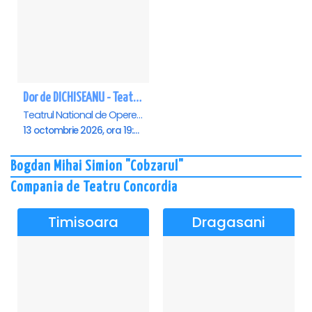
Dor de DICHISEANU - Teatrul Național de Operetă și Musical „Ion Dacian"
Teatrul National de Opereta si Musical Ion Dacian, Bucuresti
13 octombrie 2026, ora 19:00
Bogdan Mihai Simion "Cobzarul"
Compania de Teatru Concordia
Timisoara
Dragasani