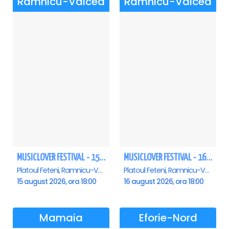
Ramnicu-Valcea
Ramnicu-Valcea
MUSICLOVER FESTIVAL - 15 AUGUST - CONNECT-R, DELIA, RON HEWITT, NICKI M, AURIKA
MUSICLOVER FESTIVAL - 16 AUGUST - LEO DE LA ROSIORI SI MARCEL STEFANET & ETHNO REPUBLIC, TUDOR DEEJAY, VARER
Platoul Feteni, Ramnicu-Valcea
Platoul Feteni, Ramnicu-Valcea
15 august 2026, ora 18:00
16 august 2026, ora 18:00
Mamaia
Eforie-Nord