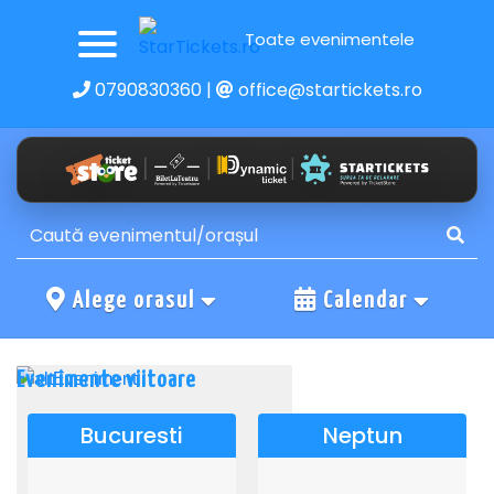
Toate evenimentele
0790830360
|
office@startickets.ro
Alege orasul
Calendar
Evenimente viitoare
Bucuresti
Neptun