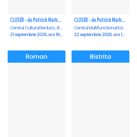
CLOSER - de Patrick Marber - Premiera - Brasov
CLOSER - de Patrick Marber - Premiera - Constanta
Centrul Cultural Reduta , Brasov
Centrul Multifunctional Educativ pentru Tineret Jean Constantin, Constanta
21 septembrie 2026, ora 19:00
22 septembrie 2026, ora 19:00
Roman
Bistrita