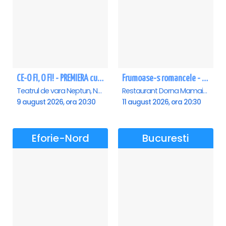
CE-O FI, O FI! - PREMIERA cu Doru Octavian Dumitru - Neptun
Frumoase-s romancele - Mamaia
Teatrul de vara Neptun, Neptun
Restaurant Dorna Mamaia, Mamaia
9 august 2026, ora 20:30
11 august 2026, ora 20:30
Eforie-Nord
Bucuresti