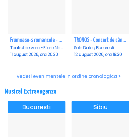
Frumoase-s romancele - Eforie Nord
TRONOS - Concert de cântări bizantine la Sala Dalles
Teatrul de vara - Eforie Nord, Eforie-Nord
Sala Dalles, Bucuresti
11 august 2026, ora 20:30
12 august 2026, ora 19:30
Vedeti evenimentele in ordine cronologica
Musical Extravaganza
Bucuresti
Sibiu