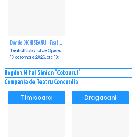
Dor de DICHISEANU - Teatrul Național de Operetă și Musical „Ion Dacian"
Teatrul National de Opereta si Musical Ion Dacian, Bucuresti
13 octombrie 2026, ora 19:00
Bogdan Mihai Simion "Cobzarul"
Compania de Teatru Concordia
Timisoara
Dragasani