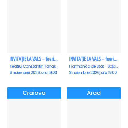
INVITAȚIE LA VALS – feerie de bal în paşi de dans
INVITAȚIE LA VALS – feerie de bal în paşi de dans - Sibiu
Teatrul Constantin Tanase - Sala Savoy, Bucuresti
Filarmonica de Stat - Sala Thalia, Sibiu
6 noiembrie 2026, ora 19:00
8 noiembrie 2026, ora 19:00
Craiova
Arad