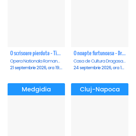
O scrisoare pierduta - Timisoara
O noapte furtunoasa - Dragasani
Opera Nationala Romana , Timisoara
Casa de Cultura Dragasani, Dragasani
21 septembrie 2026, ora 19:00
24 septembrie 2026, ora 19:00
Medgidia
Cluj-Napoca