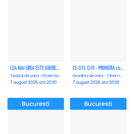
CEA MAI GREA ESTE IUBIREA - Eforie Nord
CE-O FI, O FI! - PREMIERA cu Doru Octavian Dumitru - Saturn
Teatrul de vara - Eforie Nord, Eforie-Nord
Gradina de vara - Cinema Saturn, Saturn
7 august 2026, ora 20:30
7 august 2026, ora 20:30
Bucuresti
Bucuresti