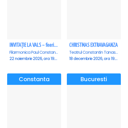
INVITAȚIE LA VALS – feerie de bal în paşi de dans - Ploiesti
CHRISTMAS EXTRAVAGANZA
Filarmonica Paul Constantinescu, Ploiesti
Teatrul Constantin Tanase - Sala Savoy, Bucuresti
22 noiembrie 2026, ora 19:00
18 decembrie 2026, ora 19:00
Constanta
Bucuresti