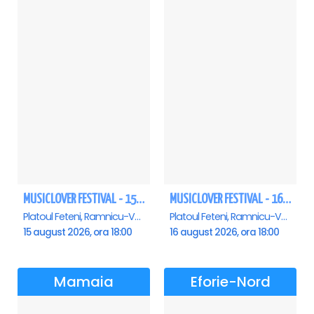
MUSICLOVER FESTIVAL - 15 AUGUST - CONNECT-R, DELIA, RON HEWITT, NICKI M, AURIKA
MUSICLOVER FESTIVAL - 16 AUGUST - LEO DE LA ROSIORI SI MARCEL STEFANET & ETHNO REPUBLIC, TUDOR DEEJAY, VARER
Platoul Feteni, Ramnicu-Valcea
Platoul Feteni, Ramnicu-Valcea
15 august 2026, ora 18:00
16 august 2026, ora 18:00
Mamaia
Eforie-Nord