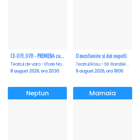
CE-O FI, O FI! - PREMIERA cu Doru Octavian Dumitru - Eforie Nord
O mostenire si doi nepoti
Teatrul de vara - Eforie Nord, Eforie-Nord
Teatrul Rosu - Str. Baratiei 31, Bucuresti
8 august 2026, ora 20:30
9 august 2026, ora 18:00
Neptun
Mamaia