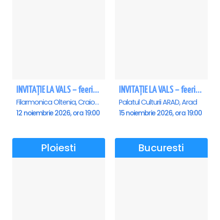
INVITAȚIE LA VALS – feerie de bal în paşi de dans - Craiova
INVITAȚIE LA VALS – feerie de bal în paşi de dans - Arad
Filarmonica Oltenia, Craiova
Palatul Culturii ARAD, Arad
12 noiembrie 2026, ora 19:00
15 noiembrie 2026, ora 19:00
Ploiesti
Bucuresti