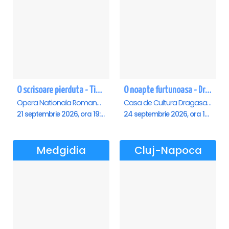
O scrisoare pierduta - Timisoara
O noapte furtunoasa - Dragasani
Opera Nationala Romana , Timisoara
Casa de Cultura Dragasani, Dragasani
21 septembrie 2026, ora 19:00
24 septembrie 2026, ora 19:00
Medgidia
Cluj-Napoca