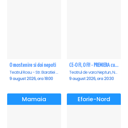
O mostenire si doi nepoti
CE-O FI, O FI! - PREMIERA cu Doru Octavian Dumitru - Neptun
Teatrul Rosu - Str. Baratiei 31, Bucuresti
Teatrul de vara Neptun, Neptun
9 august 2026, ora 18:00
9 august 2026, ora 20:30
Mamaia
Eforie-Nord