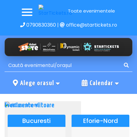
Toate evenimentele
0790830360
|
office@startickets.ro
Alege orasul
Calendar
Evenimente viitoare
Bucuresti
Eforie-Nord