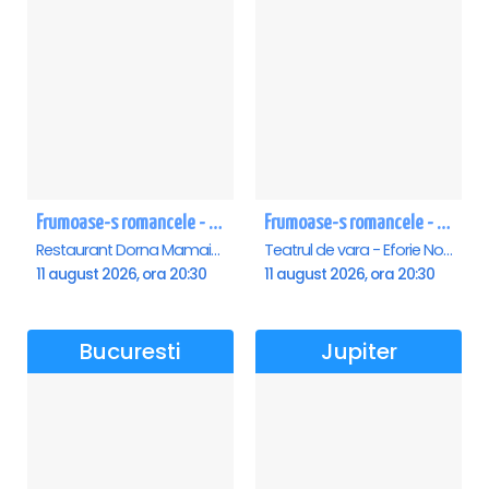
Frumoase-s romancele - Mamaia
Frumoase-s romancele - Eforie Nord
Restaurant Dorna Mamaia, Mamaia
Teatrul de vara - Eforie Nord, Eforie-Nord
11 august 2026, ora 20:30
11 august 2026, ora 20:30
Bucuresti
Jupiter