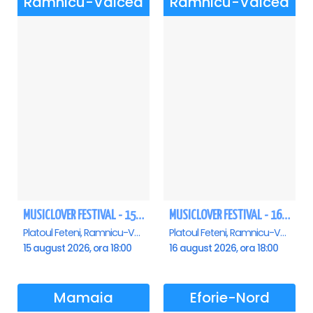
Ramnicu-Valcea
Ramnicu-Valcea
MUSICLOVER FESTIVAL - 15 AUGUST - CONNECT-R, DELIA, RON HEWITT, NICKI M, AURIKA
MUSICLOVER FESTIVAL - 16 AUGUST - LEO DE LA ROSIORI SI MARCEL STEFANET & ETHNO REPUBLIC, TUDOR DEEJAY, VARER
Platoul Feteni, Ramnicu-Valcea
Platoul Feteni, Ramnicu-Valcea
15 august 2026, ora 18:00
16 august 2026, ora 18:00
Mamaia
Eforie-Nord