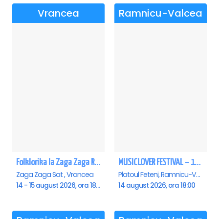
Vrancea
Ramnicu-Valcea
Folklorika la Zaga Zaga Resort - Anulat
MUSICLOVER FESTIVAL – 14 August – Puya, Johny Romano, Shift, Badd G, DJ Matei & Bogdanov
Zaga Zaga Sat , Vrancea
Platoul Feteni, Ramnicu-Valcea
14 - 15 august 2026, ora 18:00
14 august 2026, ora 18:00