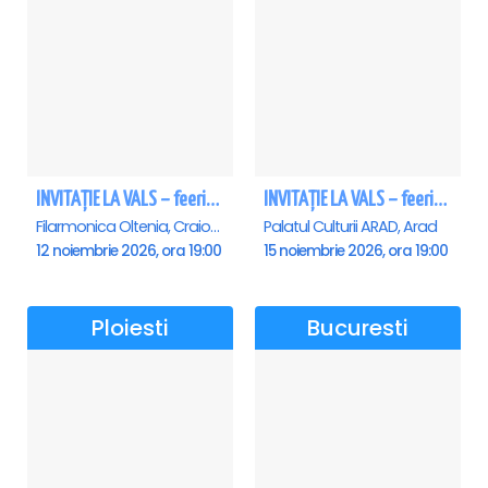
INVITAȚIE LA VALS – feerie de bal în paşi de dans - Craiova
INVITAȚIE LA VALS – feerie de bal în paşi de dans - Arad
Filarmonica Oltenia, Craiova
Palatul Culturii ARAD, Arad
12 noiembrie 2026, ora 19:00
15 noiembrie 2026, ora 19:00
Ploiesti
Bucuresti