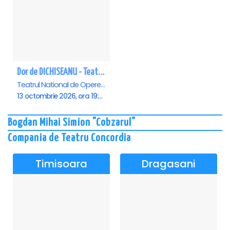
Dor de DICHISEANU - Teatrul Național de Operetă și Musical „Ion Dacian"
Teatrul National de Opereta si Musical Ion Dacian, Bucuresti
13 octombrie 2026, ora 19:00
Bogdan Mihai Simion "Cobzarul"
Compania de Teatru Concordia
Timisoara
Dragasani