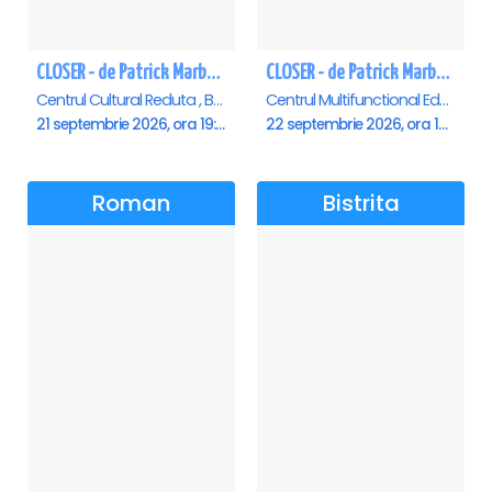
CLOSER - de Patrick Marber - Premiera - Brasov
CLOSER - de Patrick Marber - Premiera - Constanta
Centrul Cultural Reduta , Brasov
Centrul Multifunctional Educativ pentru Tineret Jean Constantin, Constanta
21 septembrie 2026, ora 19:00
22 septembrie 2026, ora 19:00
Roman
Bistrita