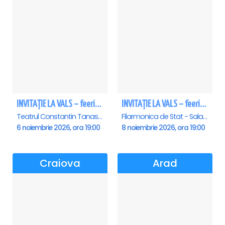
INVITAȚIE LA VALS – feerie de bal în paşi de dans
INVITAȚIE LA VALS – feerie de bal în paşi de dans - Sibiu
Teatrul Constantin Tanase - Sala Savoy, Bucuresti
Filarmonica de Stat - Sala Thalia, Sibiu
6 noiembrie 2026, ora 19:00
8 noiembrie 2026, ora 19:00
Craiova
Arad