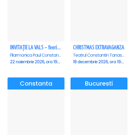
INVITAȚIE LA VALS – feerie de bal în paşi de dans - Ploiesti
CHRISTMAS EXTRAVAGANZA
Filarmonica Paul Constantinescu, Ploiesti
Teatrul Constantin Tanase - Sala Savoy, Bucuresti
22 noiembrie 2026, ora 19:00
18 decembrie 2026, ora 19:00
Constanta
Bucuresti