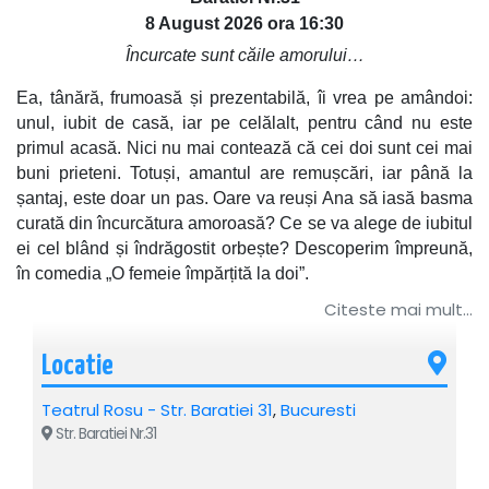
8 August 2026 ora 16:30
Încurcate sunt căile amorului…
Ea, tânără, frumoasă și prezentabilă, îi vrea pe amândoi:
unul, iubit de casă, iar pe celălalt, pentru când nu este
primul acasă. Nici nu mai contează că cei doi sunt cei mai
buni prieteni. Totuși, amantul are remușcări, iar până la
șantaj, este doar un pas. Oare va reuși Ana să iasă basma
curată din încurcătura amoroasă? Ce se va alege de iubitul
ei cel blând și îndrăgostit orbește? Descoperim împreună,
în comedia „O femeie împărțită la doi”.
Citeste mai mult...
Distribuția: Ana Odagiu, Silviu Mircescu, Sergiu Costache.
Regia: Lucian Ionescu și Ana Odagiu.
Locatie
Recomandat: 16+
Teatrul Rosu - Str. Baratiei 31
,
Bucuresti
Str. Baratiei Nr.31