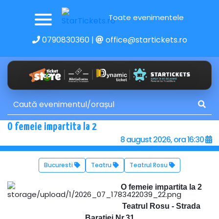
Toate evenimentele
0790830360
|
office@startickets.ro
O femeie impartita la 2
8 august 2026, ora 16:30
Bucuresti
Teatru
Teatrul Rosu
O femeie impartita la 2
Teatrul Rosu - Strada
Baratiei Nr.31