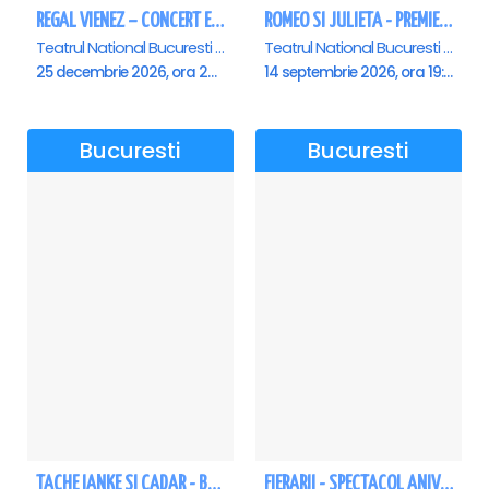
REGAL VIENEZ – CONCERT EXTRAORDINAR DE CRACIUN - Bucuresti
ROMEO SI JULIETA - PREMIERA OFICIALA - Bucuresti
Teatrul National Bucuresti - Sala Ion Caramitru, Bucuresti
Teatrul National Bucuresti - Sala Ion Caramitru, Bucuresti
25 decembrie 2026, ora 20:00
14 septembrie 2026, ora 19:00
Bucuresti
Bucuresti
TACHE IANKE SI CADAR - Bucuresti
FIERARII - SPECTACOL ANIVERSAR GEORGE MIHĂIȚĂ