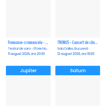
Frumoase-s romancele - Eforie Nord
TRONOS - Concert de cântări bizantine la Sala Dalles
Teatrul de vara - Eforie Nord, Eforie-Nord
Sala Dalles, Bucuresti
11 august 2026, ora 20:30
12 august 2026, ora 19:30
Jupiter
Saturn