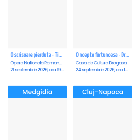
O scrisoare pierduta - Timisoara
O noapte furtunoasa - Dragasani
Opera Nationala Romana , Timisoara
Casa de Cultura Dragasani, Dragasani
21 septembrie 2026, ora 19:00
24 septembrie 2026, ora 19:00
Medgidia
Cluj-Napoca