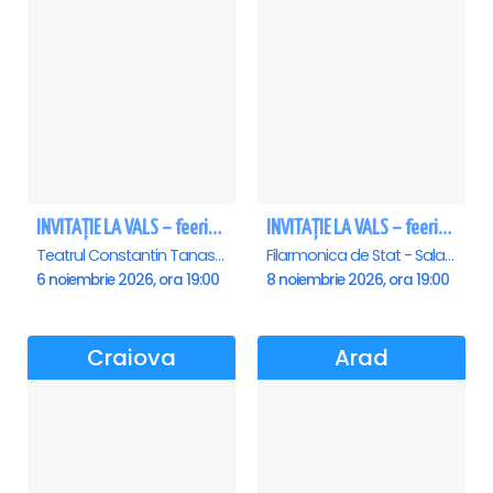
INVITAȚIE LA VALS – feerie de bal în paşi de dans
INVITAȚIE LA VALS – feerie de bal în paşi de dans - Sibiu
Teatrul Constantin Tanase - Sala Savoy, Bucuresti
Filarmonica de Stat - Sala Thalia, Sibiu
6 noiembrie 2026, ora 19:00
8 noiembrie 2026, ora 19:00
Craiova
Arad