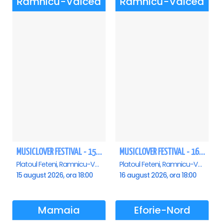
Ramnicu-Valcea
Ramnicu-Valcea
MUSICLOVER FESTIVAL - 15 AUGUST - CONNECT-R, DELIA, RON HEWITT, NICKI M, AURIKA
MUSICLOVER FESTIVAL - 16 AUGUST - LEO DE LA ROSIORI SI MARCEL STEFANET & ETHNO REPUBLIC, TUDOR DEEJAY, VARER
Platoul Feteni, Ramnicu-Valcea
Platoul Feteni, Ramnicu-Valcea
15 august 2026, ora 18:00
16 august 2026, ora 18:00
Mamaia
Eforie-Nord