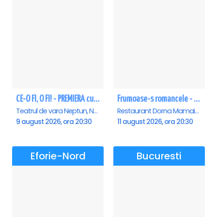
CE-O FI, O FI! - PREMIERA cu Doru Octavian Dumitru - Neptun
Frumoase-s romancele - Mamaia
Teatrul de vara Neptun, Neptun
Restaurant Dorna Mamaia, Mamaia
9 august 2026, ora 20:30
11 august 2026, ora 20:30
Eforie-Nord
Bucuresti