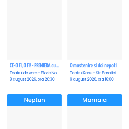
CE-O FI, O FI! - PREMIERA cu Doru Octavian Dumitru - Eforie Nord
O mostenire si doi nepoti
Teatrul de vara - Eforie Nord, Eforie-Nord
Teatrul Rosu - Str. Baratiei 31, Bucuresti
8 august 2026, ora 20:30
9 august 2026, ora 18:00
Neptun
Mamaia