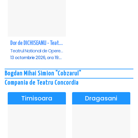
Dor de DICHISEANU - Teatrul Național de Operetă și Musical „Ion Dacian"
Teatrul National de Opereta si Musical Ion Dacian, Bucuresti
13 octombrie 2026, ora 19:00
Bogdan Mihai Simion "Cobzarul"
Compania de Teatru Concordia
Timisoara
Dragasani