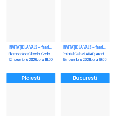
INVITAȚIE LA VALS – feerie de bal în paşi de dans - Craiova
INVITAȚIE LA VALS – feerie de bal în paşi de dans - Arad
Filarmonica Oltenia, Craiova
Palatul Culturii ARAD, Arad
12 noiembrie 2026, ora 19:00
15 noiembrie 2026, ora 19:00
Ploiesti
Bucuresti