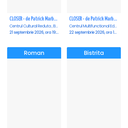
CLOSER - de Patrick Marber - Premiera - Brasov
CLOSER - de Patrick Marber - Premiera - Constanta
Centrul Cultural Reduta , Brasov
Centrul Multifunctional Educativ pentru Tineret Jean Constantin, Constanta
21 septembrie 2026, ora 19:00
22 septembrie 2026, ora 19:00
Roman
Bistrita