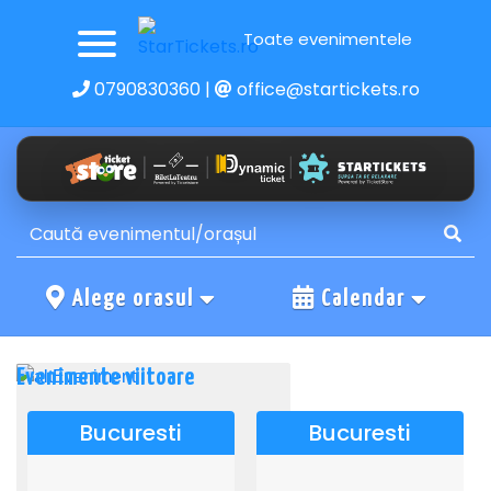
Toate evenimentele
0790830360
|
office@startickets.ro
Alege orasul
Calendar
Evenimente viitoare
Bucuresti
Bucuresti