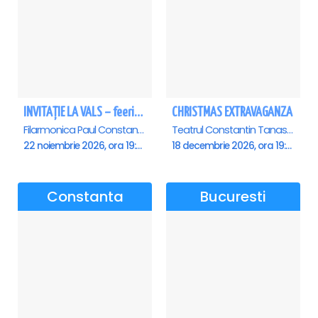
INVITAȚIE LA VALS – feerie de bal în paşi de dans - Ploiesti
CHRISTMAS EXTRAVAGANZA
Filarmonica Paul Constantinescu, Ploiesti
Teatrul Constantin Tanase - Sala Savoy, Bucuresti
22 noiembrie 2026, ora 19:00
18 decembrie 2026, ora 19:00
Constanta
Bucuresti