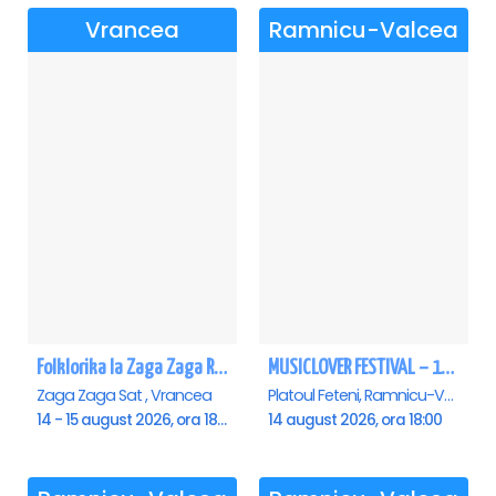
Vrancea
Ramnicu-Valcea
Folklorika la Zaga Zaga Resort - Anulat
MUSICLOVER FESTIVAL – 14 August – Puya, Johny Romano, Shift, Badd G, DJ Matei & Bogdanov
Zaga Zaga Sat , Vrancea
Platoul Feteni, Ramnicu-Valcea
14 - 15 august 2026, ora 18:00
14 august 2026, ora 18:00