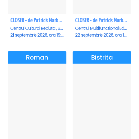
CLOSER - de Patrick Marber - Premiera - Brasov
CLOSER - de Patrick Marber - Premiera - Constanta
Centrul Cultural Reduta , Brasov
Centrul Multifunctional Educativ pentru Tineret Jean Constantin, Constanta
21 septembrie 2026, ora 19:00
22 septembrie 2026, ora 19:00
Roman
Bistrita