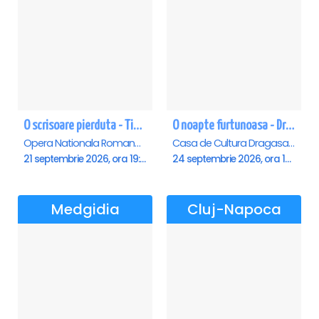
O scrisoare pierduta - Timisoara
O noapte furtunoasa - Dragasani
Opera Nationala Romana , Timisoara
Casa de Cultura Dragasani, Dragasani
21 septembrie 2026, ora 19:00
24 septembrie 2026, ora 19:00
Medgidia
Cluj-Napoca