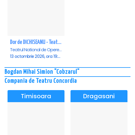
Dor de DICHISEANU - Teatrul Național de Operetă și Musical „Ion Dacian"
Teatrul National de Opereta si Musical Ion Dacian, Bucuresti
13 octombrie 2026, ora 19:00
Bogdan Mihai Simion "Cobzarul"
Compania de Teatru Concordia
Timisoara
Dragasani