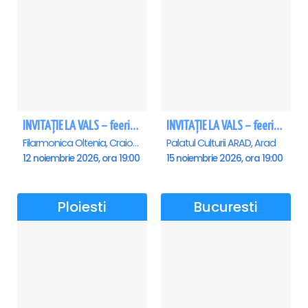
INVITAȚIE LA VALS – feerie de bal în paşi de dans - Craiova
INVITAȚIE LA VALS – feerie de bal în paşi de dans - Arad
Filarmonica Oltenia, Craiova
Palatul Culturii ARAD, Arad
12 noiembrie 2026, ora 19:00
15 noiembrie 2026, ora 19:00
Ploiesti
Bucuresti