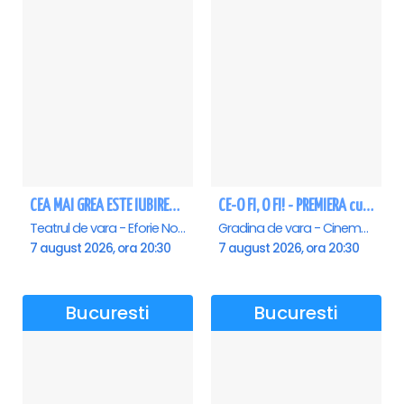
CEA MAI GREA ESTE IUBIREA - Eforie Nord
CE-O FI, O FI! - PREMIERA cu Doru Octavian Dumitru - Saturn
Teatrul de vara - Eforie Nord, Eforie-Nord
Gradina de vara - Cinema Saturn, Saturn
7 august 2026, ora 20:30
7 august 2026, ora 20:30
Bucuresti
Bucuresti