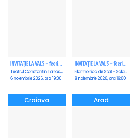
INVITAȚIE LA VALS – feerie de bal în paşi de dans
INVITAȚIE LA VALS – feerie de bal în paşi de dans - Sibiu
Teatrul Constantin Tanase - Sala Savoy, Bucuresti
Filarmonica de Stat - Sala Thalia, Sibiu
6 noiembrie 2026, ora 19:00
8 noiembrie 2026, ora 19:00
Craiova
Arad