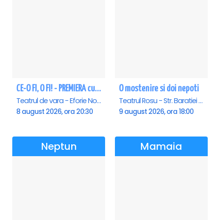
CE-O FI, O FI! - PREMIERA cu Doru Octavian Dumitru - Eforie Nord
O mostenire si doi nepoti
Teatrul de vara - Eforie Nord, Eforie-Nord
Teatrul Rosu - Str. Baratiei 31, Bucuresti
8 august 2026, ora 20:30
9 august 2026, ora 18:00
Neptun
Mamaia