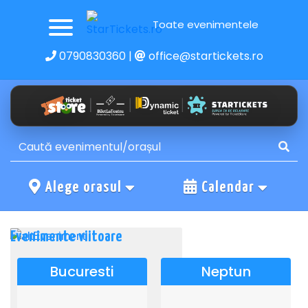
Toate evenimentele
0790830360
|
office@startickets.ro
Alege orasul
Calendar
Evenimente viitoare
Bucuresti
Neptun