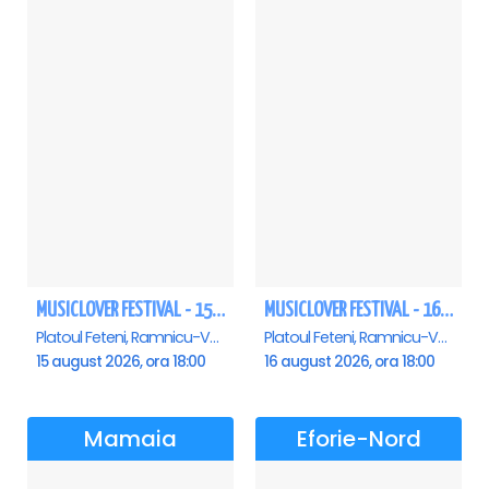
MUSICLOVER FESTIVAL - 15 AUGUST - CONNECT-R, DELIA, RON HEWITT, NICKI M, AURIKA
MUSICLOVER FESTIVAL - 16 AUGUST - LEO DE LA ROSIORI SI MARCEL STEFANET & ETHNO REPUBLIC, TUDOR DEEJAY, VARER
Platoul Feteni, Ramnicu-Valcea
Platoul Feteni, Ramnicu-Valcea
15 august 2026, ora 18:00
16 august 2026, ora 18:00
Mamaia
Eforie-Nord