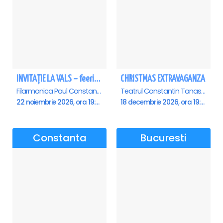
INVITAȚIE LA VALS – feerie de bal în paşi de dans - Ploiesti
CHRISTMAS EXTRAVAGANZA
Filarmonica Paul Constantinescu, Ploiesti
Teatrul Constantin Tanase - Sala Savoy, Bucuresti
22 noiembrie 2026, ora 19:00
18 decembrie 2026, ora 19:00
Constanta
Bucuresti