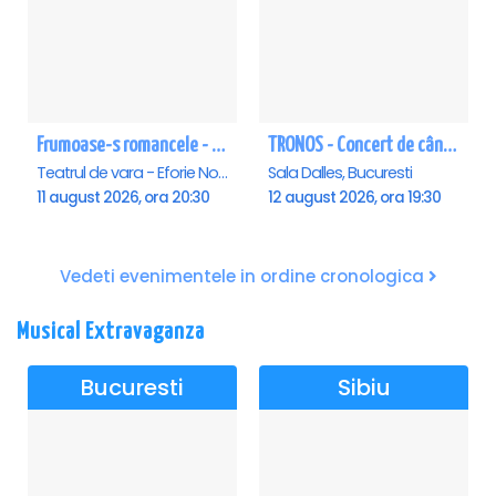
Frumoase-s romancele - Eforie Nord
TRONOS - Concert de cântări bizantine la Sala Dalles
Teatrul de vara - Eforie Nord, Eforie-Nord
Sala Dalles, Bucuresti
11 august 2026, ora 20:30
12 august 2026, ora 19:30
Vedeti evenimentele in ordine cronologica
Musical Extravaganza
Bucuresti
Sibiu