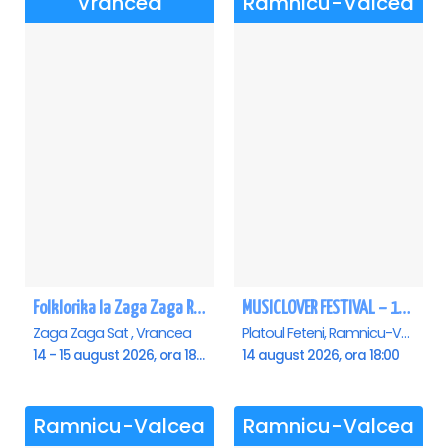
Vrancea
Ramnicu-Valcea
Folklorika la Zaga Zaga Resort
MUSICLOVER FESTIVAL – 14 August – Puya, Johny Romano, Shift, Badd G, DJ Matei & Bogdanov
Zaga Zaga Sat , Vrancea
Platoul Feteni, Ramnicu-Valcea
14 - 15 august 2026, ora 18:00
14 august 2026, ora 18:00
Ramnicu-Valcea
Ramnicu-Valcea