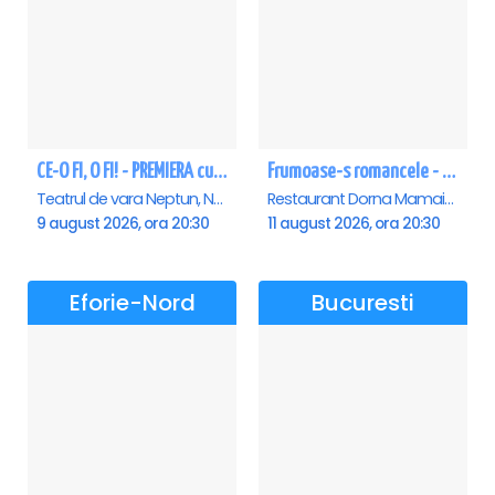
CE-O FI, O FI! - PREMIERA cu Doru Octavian Dumitru - Neptun
Frumoase-s romancele - Mamaia
Teatrul de vara Neptun, Neptun
Restaurant Dorna Mamaia, Mamaia
9 august 2026, ora 20:30
11 august 2026, ora 20:30
Eforie-Nord
Bucuresti