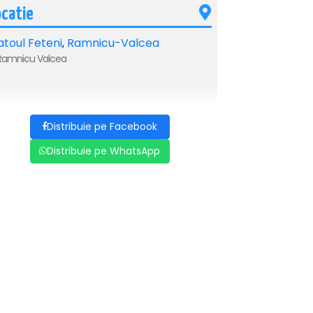
ocatie
atoul Feteni
,
Ramnicu-Valcea
amnicu Valcea
Distribuie pe Facebook
Distribuie pe WhatsApp