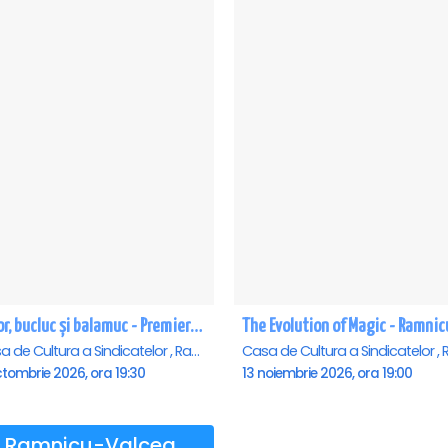
 timp a biletelor, având în vedere numărul foarte redus
 iar experiența este gândită pentru confort maxim. Cei care
litate și de facilități premium sunt încurajați să își
bună zonă? Rezervă-ți masa în FAN ZONE sunând la unul
za unui bilet de acces achiziționat în prealabil.
trare, acesta fiind obligatoriu pentru fiecare persoană.
Amor, bucluc și balamuc - Premiera națională - Ramnicu Valcea
Casa de Cultura a Sindicatelor , Ramnicu-Valcea
tombrie 2026, ora 19:30
13 noiembrie 2026, ora 19:00
ște MUSICLOVER FESTIVAL, organizatorii oferă și o Zonă
Ramnicu-Valcea