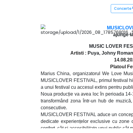
Concerte
MUSICLOVER
ajunge l
MUSIC LOVER FEST
Artisti :
Puya, Johny Romano
14.08.20
Platoul F
Marius China, organizatorul We Love Musi
MUSICLOVER FESTIVAL, primul festival hibr
a unui festival cu accesul extins pentru publi
Noua producție va avea loc în perioada 14-
transformând zona într-un hub de muzică, e
consecutive.
MUSICLOVER FESTIVAL aduce un concept u
dedicate experiențelor exclusive cu zone de
confort, cât și accesibilitate unui public cât m