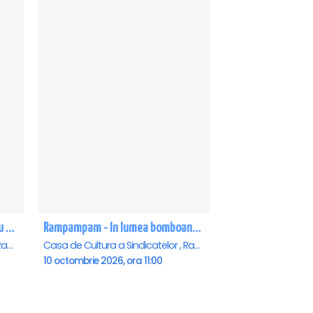
The Evolution of Magic - Ramnicu Valcea
Rampampam - In lumea bomboanelor - Ramnicu Valcea
Casa de Cultura a Sindicatelor , Ramnicu-Valcea
Casa de Cultura a Sindicatelor , Ramnicu-Valcea
10 octombrie 2026, ora 11:00