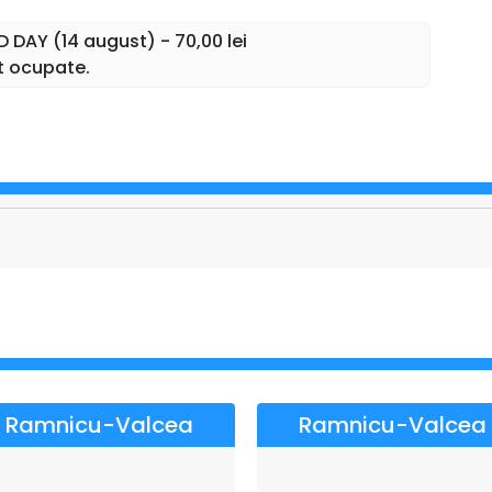
ED DAY (14 august) - 70,00 lei
st
nt ocupate.
uce pe scenă trei dintre cei mai apreciați artiști ai
add G,
într-un show care promite energie, hituri și o
CLOVER FESTIVAL
tr-un spațiu special amenajat pentru o experiență
lzeală;
Ramnicu-Valcea
Ramnicu-Valcea
 în Parcarea 1;
lului;