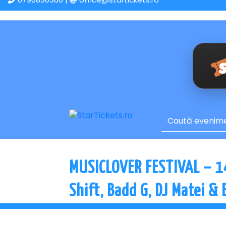
MUSICLOVER FESTIVAL – 1
Shift, Badd G, DJ Matei &