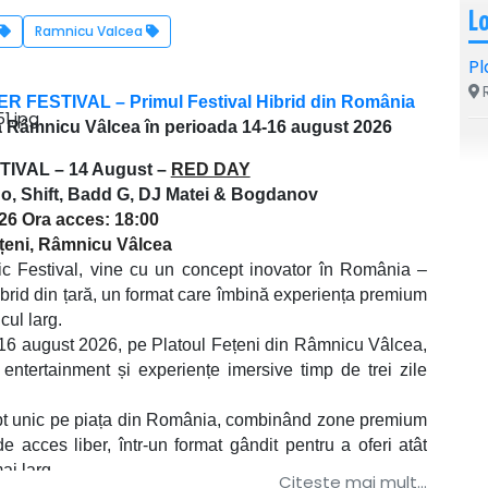
L
Ramnicu Valcea
Pl
R
 FESTIVAL – Primul Festival Hibrid d
in România
a Râmnicu Vâlcea în perioada 14-16 august 2026
IVAL – 14 August –
RED DAY
, Shift, Badd G, DJ Matei & Bogdanov
26
Ora acces: 18:00
ețeni, Râmnicu Vâlcea
c Festival, vine cu un concept inovator în România –
id din țară, un format care îmbină experiența premium
cul larg.
16 august 2026, pe Platoul Fețeni din Râmnicu Vâlcea,
ntertainment și experiențe imersive timp de trei zile
nic pe piața din România, combinând zone premium
 acces liber, într-un format gândit pentru a oferi atât
ai larg.
Citeste mai mult...