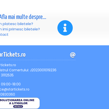
Afla mai multe despre...
 platesc biletele?
 imi primesc biletele?
tact
arTickets.ro
rtickets.ro
istrul Comertului: J2023001019236
 31112535
, 09:00-18:00
ice@startickets.ro
90830360