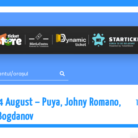
4 August – Puya, Johny Romano,
 Bogdanov