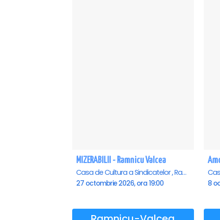
• acces inclus și în Zona 2.
Organizatorii recomandă achiziționarea din
de locuri disponibile: „Spațiul este limitat,
doresc să se bucure de cea mai bună vizibi
achiziționeze biletele cât mai curând.”
Vrei să te bucuri de festival din cea mai 
dintre numerele:
• 0752 999 979
• 0740 098 750
Accesul în FAN ZONE se face doar pe ba
Rezervarea mesei nu înlocuiește biletul de in
MIZERABILII - Ramnicu Valcea
ZONA 2 – Acces liber pentru public
Casa de Cultura a Sindicatelor , Ramnicu-Valcea
27 octombrie 2026, ora 19:00
8 oc
În spiritul conceptului hibrid care define
2 cu acces gratuit, dedicată publicului larg.
Ramnicu-Valcea