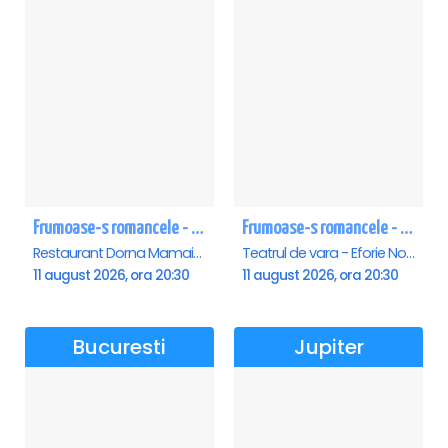
Frumoase-s romancele - Mamaia
Frumoase-s romancele - Eforie Nord
Restaurant Dorna Mamaia, Mamaia
Teatrul de vara - Eforie Nord, Eforie-Nord
11 august 2026, ora 20:30
11 august 2026, ora 20:30
Bucuresti
Jupiter