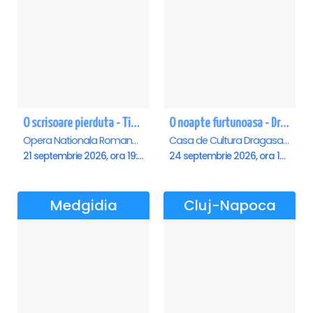
O scrisoare pierduta - Timisoara
O noapte furtunoasa - Dragasani
Opera Nationala Romana , Timisoara
Casa de Cultura Dragasani, Dragasani
21 septembrie 2026, ora 19:00
24 septembrie 2026, ora 19:00
Medgidia
Cluj-Napoca