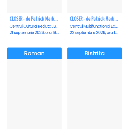
CLOSER - de Patrick Marber - Premiera - Brasov
CLOSER - de Patrick Marber - Premiera - Constanta
Centrul Cultural Reduta , Brasov
Centrul Multifunctional Educativ pentru Tineret Jean Constantin, Constanta
21 septembrie 2026, ora 19:00
22 septembrie 2026, ora 19:00
Roman
Bistrita