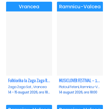
Vrancea
Ramnicu-Valcea
Folklorika la Zaga Zaga Resort - Anulat
MUSICLOVER FESTIVAL – 14 August – Puya, Johny Romano, Shift, Badd G, DJ Matei & Bogdanov
Zaga Zaga Sat , Vrancea
Platoul Feteni, Ramnicu-Valcea
14 - 15 august 2026, ora 18:00
14 august 2026, ora 18:00