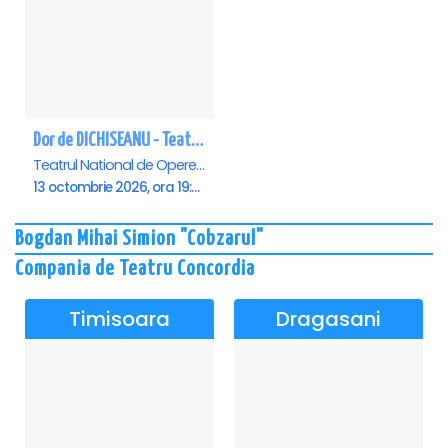
Dor de DICHISEANU - Teatrul Național de Operetă și Musical „Ion Dacian"
Teatrul National de Opereta si Musical Ion Dacian, Bucuresti
13 octombrie 2026, ora 19:00
Bogdan Mihai Simion "Cobzarul"
Compania de Teatru Concordia
Timisoara
Dragasani