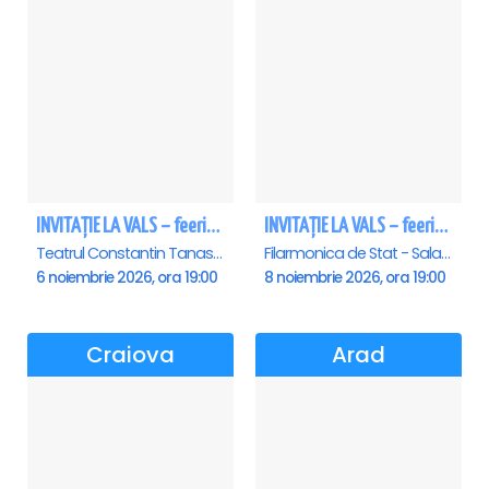
INVITAȚIE LA VALS – feerie de bal în paşi de dans
INVITAȚIE LA VALS – feerie de bal în paşi de dans - Sibiu
Teatrul Constantin Tanase - Sala Savoy, Bucuresti
Filarmonica de Stat - Sala Thalia, Sibiu
6 noiembrie 2026, ora 19:00
8 noiembrie 2026, ora 19:00
Craiova
Arad