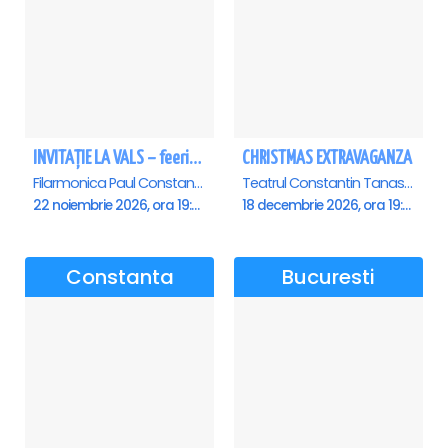
INVITAȚIE LA VALS – feerie de bal în paşi de dans - Ploiesti
CHRISTMAS EXTRAVAGANZA
Filarmonica Paul Constantinescu, Ploiesti
Teatrul Constantin Tanase - Sala Savoy, Bucuresti
22 noiembrie 2026, ora 19:00
18 decembrie 2026, ora 19:00
Constanta
Bucuresti