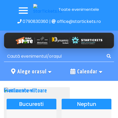
Toate evenimentele
0790830360
|
office@startickets.ro
Alege orasul
Calendar
Evenimente viitoare
Bucuresti
Neptun