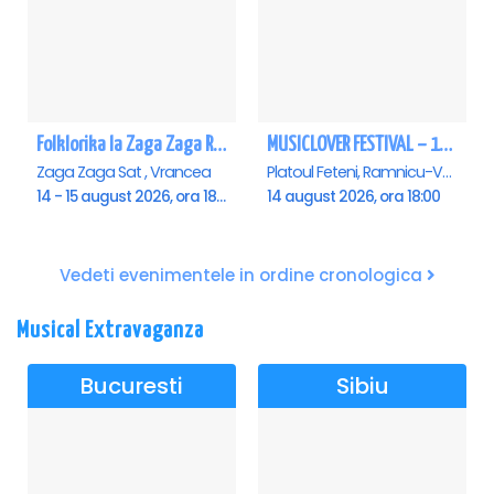
Folklorika la Zaga Zaga Resort - Anulat
MUSICLOVER FESTIVAL – 14 August – Puya, Johny Romano, Shift, Badd G, DJ Matei & Bogdanov
Zaga Zaga Sat , Vrancea
Platoul Feteni, Ramnicu-Valcea
14 - 15 august 2026, ora 18:00
14 august 2026, ora 18:00
Vedeti evenimentele in ordine cronologica
Musical Extravaganza
Bucuresti
Sibiu