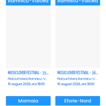
Ramnicu-Valcea
Ramnicu-Valcea
MUSICLOVER FESTIVAL - 15 AUGUST - CONNECT-R, DELIA, RON HEWITT, NICKI M, AURIKA
MUSICLOVER FESTIVAL - 16 AUGUST - LEO DE LA ROSIORI SI MARCEL STEFANET & ETHNO REPUBLIC, TUDOR DEEJAY, VARER
Platoul Feteni, Ramnicu-Valcea
Platoul Feteni, Ramnicu-Valcea
15 august 2026, ora 18:00
16 august 2026, ora 18:00
Mamaia
Eforie-Nord