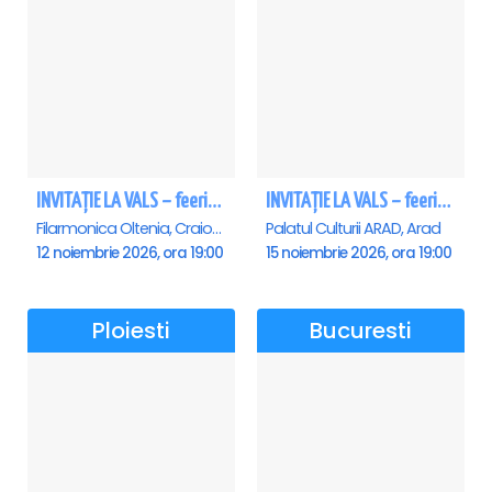
INVITAȚIE LA VALS – feerie de bal în paşi de dans - Craiova
INVITAȚIE LA VALS – feerie de bal în paşi de dans - Arad
Filarmonica Oltenia, Craiova
Palatul Culturii ARAD, Arad
12 noiembrie 2026, ora 19:00
15 noiembrie 2026, ora 19:00
Ploiesti
Bucuresti