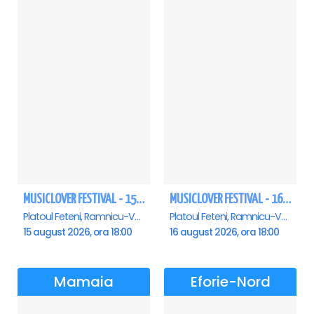
MUSICLOVER FESTIVAL - 15 AUGUST - CONNECT-R, DELIA, RON HEWITT, NICKI M, AURIKA
MUSICLOVER FESTIVAL - 16 AUGUST - LEO DE LA ROSIORI SI MARCEL STEFANET & ETHNO REPUBLIC, TUDOR DEEJAY, VARER
Platoul Feteni, Ramnicu-Valcea
Platoul Feteni, Ramnicu-Valcea
15 august 2026, ora 18:00
16 august 2026, ora 18:00
Mamaia
Eforie-Nord