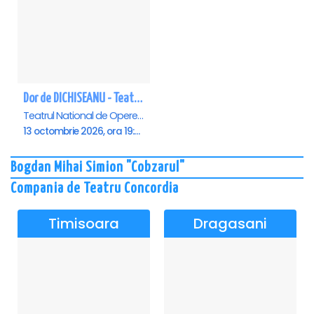
Dor de DICHISEANU - Teatrul Național de Operetă și Musical „Ion Dacian"
Teatrul National de Opereta si Musical Ion Dacian, Bucuresti
13 octombrie 2026, ora 19:00
Bogdan Mihai Simion "Cobzarul"
Compania de Teatru Concordia
Timisoara
Dragasani