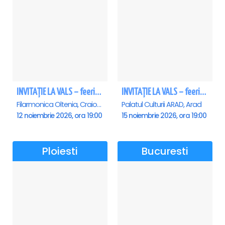
INVITAȚIE LA VALS – feerie de bal în paşi de dans - Craiova
INVITAȚIE LA VALS – feerie de bal în paşi de dans - Arad
Filarmonica Oltenia, Craiova
Palatul Culturii ARAD, Arad
12 noiembrie 2026, ora 19:00
15 noiembrie 2026, ora 19:00
Ploiesti
Bucuresti