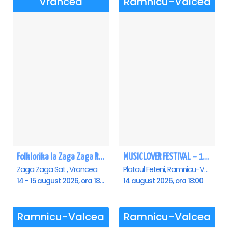
Vrancea
Ramnicu-Valcea
Folklorika la Zaga Zaga Resort
MUSICLOVER FESTIVAL – 14 August – Puya, Johny Romano, Shift, Badd G, DJ Matei & Bogdanov
Zaga Zaga Sat , Vrancea
Platoul Feteni, Ramnicu-Valcea
14 - 15 august 2026, ora 18:00
14 august 2026, ora 18:00
Ramnicu-Valcea
Ramnicu-Valcea