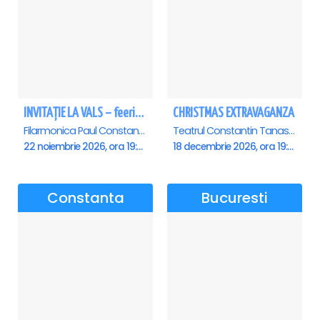
INVITAȚIE LA VALS – feerie de bal în paşi de dans - Ploiesti
CHRISTMAS EXTRAVAGANZA
Filarmonica Paul Constantinescu, Ploiesti
Teatrul Constantin Tanase - Sala Savoy, Bucuresti
22 noiembrie 2026, ora 19:00
18 decembrie 2026, ora 19:00
Constanta
Bucuresti