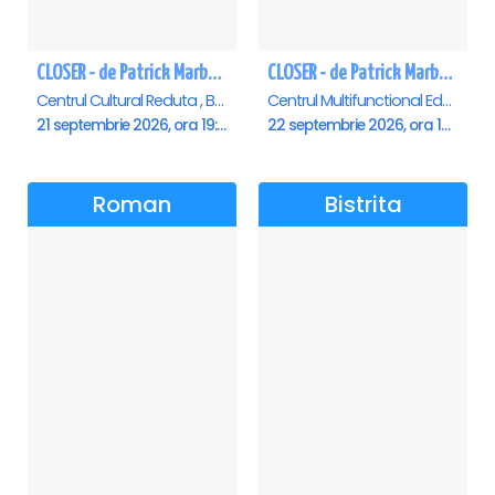
CLOSER - de Patrick Marber - Premiera - Brasov
CLOSER - de Patrick Marber - Premiera - Constanta
Centrul Cultural Reduta , Brasov
Centrul Multifunctional Educativ pentru Tineret Jean Constantin, Constanta
21 septembrie 2026, ora 19:00
22 septembrie 2026, ora 19:00
Roman
Bistrita