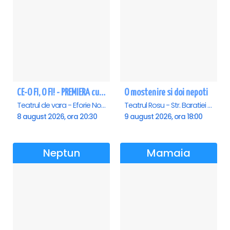
CE-O FI, O FI! - PREMIERA cu Doru Octavian Dumitru - Eforie Nord
O mostenire si doi nepoti
Teatrul de vara - Eforie Nord, Eforie-Nord
Teatrul Rosu - Str. Baratiei 31, Bucuresti
8 august 2026, ora 20:30
9 august 2026, ora 18:00
Neptun
Mamaia