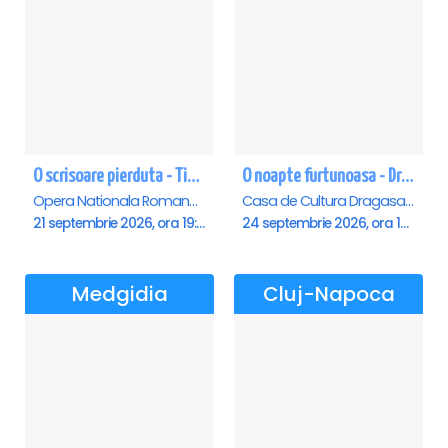
O scrisoare pierduta - Timisoara
O noapte furtunoasa - Dragasani
Opera Nationala Romana , Timisoara
Casa de Cultura Dragasani, Dragasani
21 septembrie 2026, ora 19:00
24 septembrie 2026, ora 19:00
Medgidia
Cluj-Napoca