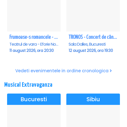
Frumoase-s romancele - Eforie Nord
TRONOS - Concert de cântări bizantine la Sala Dalles
Teatrul de vara - Eforie Nord, Eforie-Nord
Sala Dalles, Bucuresti
11 august 2026, ora 20:30
12 august 2026, ora 19:30
Vedeti evenimentele in ordine cronologica
Musical Extravaganza
Bucuresti
Sibiu