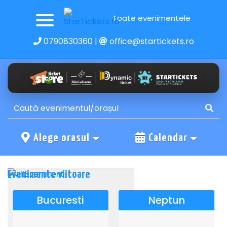
Toate evenimentele
0790830360
|
office@startickets.ro
Alege orasul
Calendar
Evenimente viitoare
Bucuresti
Neptun