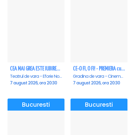
CEA MAI GREA ESTE IUBIREA - Eforie Nord
CE-O FI, O FI! - PREMIERA cu Doru Octavian Dumitru - Saturn
Teatrul de vara - Eforie Nord, Eforie-Nord
Gradina de vara - Cinema Saturn, Saturn
7 august 2026, ora 20:30
7 august 2026, ora 20:30
Bucuresti
Bucuresti