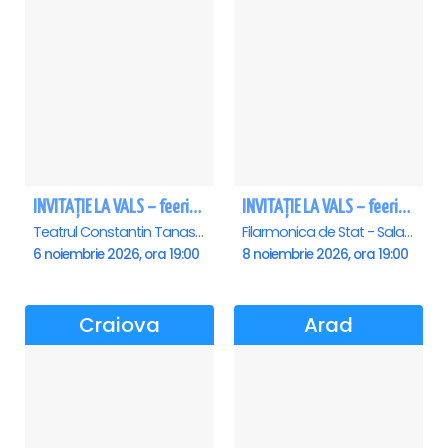
INVITAȚIE LA VALS – feerie de bal în paşi de dans
INVITAȚIE LA VALS – feerie de bal în paşi de dans - Sibiu
Teatrul Constantin Tanase - Sala Savoy, Bucuresti
Filarmonica de Stat - Sala Thalia, Sibiu
6 noiembrie 2026, ora 19:00
8 noiembrie 2026, ora 19:00
Craiova
Arad