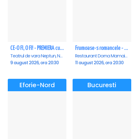
CE-O FI, O FI! - PREMIERA cu Doru Octavian Dumitru - Neptun
Frumoase-s romancele - Mamaia
Teatrul de vara Neptun, Neptun
Restaurant Dorna Mamaia, Mamaia
9 august 2026, ora 20:30
11 august 2026, ora 20:30
Eforie-Nord
Bucuresti