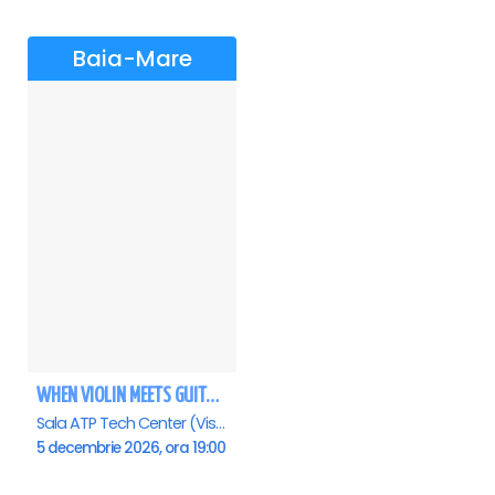
Baia-Mare
WHEN VIOLIN MEETS GUITAR – MetaVivaldi - Baia Mare
Sala ATP Tech Center (Vis a vis de Auchan), Baia-Mare
5 decembrie 2026, ora 19:00