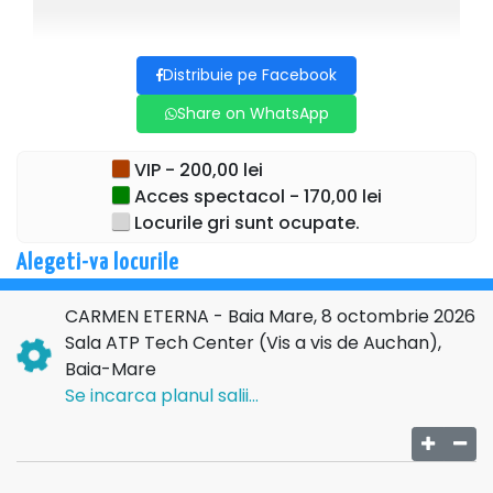
MICAELA- Mirela Bunoaica
Distribuie pe Facebook
ESCAMILLO- Fang Shuang
Share on WhatsApp
FRASQUITA-Miruna Iancu
VIP - 200,00 lei
MERCEDES-Alexandrina Stan
Acces spectacol - 170,00 lei
Locurile gri sunt ocupate.
REMENDADO-Ciprian Pahonea
Alegeti-va locurile
DANCAIRO- Adrian Dumitru
CARMEN ETERNA - Baia Mare, 8 octombrie 2026
ZUNIGA-Alexandru Grajdeanu
Sala ATP Tech Center (Vis a vis de Auchan),
Baia-Mare
Carmen este o operă cu muzică compusă de Georges
Se incarca planul salii...
Bizet pe un libret de Henri Meilhac și Ludovic Halévy, după
nuvela omonimă a lui Prosper Mérîmée.
Spre deosebire de Mérîmée, Bizet a ales să o facă pe