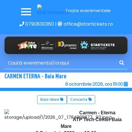
Toate evenimentele
0790830360
|
office@startickets.ro
CARMEN ETERNA - Baia Mare
8 octombrie 2026, ora 19:00
Baia-Mare
Concerte
Carmen - Eterna
ATP Tech Center Baia
Mare