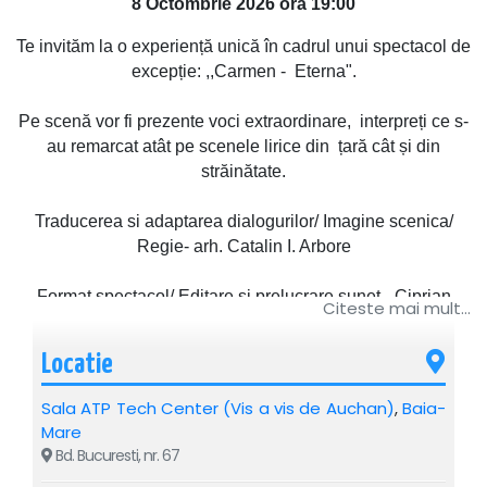
8 Octombrie 2026 ora 19:00
Te invităm la o experiență unică în cadrul unui spectacol de
excepție: ,,Carmen - Eterna".
Pe scenă vor fi prezente voci extraordinare, interpreți ce s-
au remarcat atât pe scenele lirice din țară cât și din
străinătate.
Traducerea si adaptarea dialogurilor/ Imagine scenica/
Regie- arh. Catalin I. Arbore
Format spectacol/ Editare si prelucrare sunet- Ciprian
Citeste mai mult...
Pahonea
Locatie
Distribuție:
Sala ATP Tech Center (Vis a vis de Auchan)
,
Baia-
CARMEN-Adina Papadimas
Mare
Bd. Bucuresti, nr. 67
DON JOSE- Paul Celmare