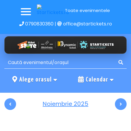
Toate evenimentele
0790830360
|
office@startickets.ro
Alege orasul
Calendar
Noiembrie 2025