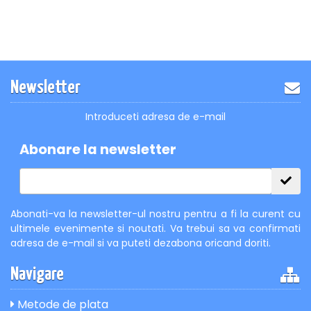
Newsletter
Introduceti adresa de e-mail
Abonare la newsletter
Abonati-va la newsletter-ul nostru pentru a fi la curent cu
ultimele evenimente si noutati. Va trebui sa va confirmati
adresa de e-mail si va puteti dezabona oricand doriti.
Navigare
Metode de plata