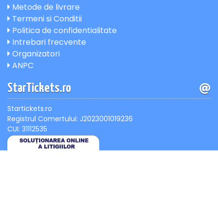
Metode de livrare
Termeni si Conditii
Politica de confidentialitate
Intrebari frecvente
Organizatori
ANPC
StarTickets.ro
Startickets.ro
Registrul Comertului: J2023001019236
CUI: 31112535