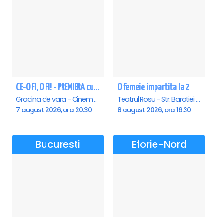
CE-O FI, O FI! - PREMIERA cu Doru Octavian Dumitru - Saturn
O femeie impartita la 2
Gradina de vara - Cinema Saturn, Saturn
Teatrul Rosu - Str. Baratiei 31, Bucuresti
7 august 2026, ora 20:30
8 august 2026, ora 16:30
Bucuresti
Eforie-Nord