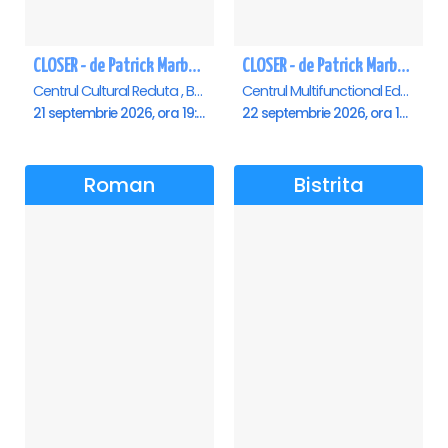
CLOSER - de Patrick Marber - Premiera - Brasov
CLOSER - de Patrick Marber - Premiera - Constanta
Centrul Cultural Reduta , Brasov
Centrul Multifunctional Educativ pentru Tineret Jean Constantin, Constanta
21 septembrie 2026, ora 19:00
22 septembrie 2026, ora 19:00
Roman
Bistrita