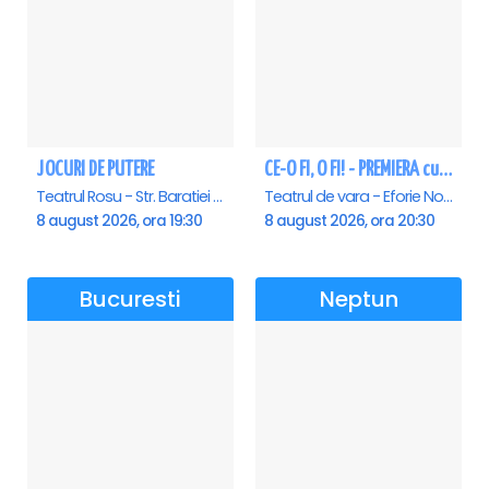
JOCURI DE PUTERE
CE-O FI, O FI! - PREMIERA cu Doru Octavian Dumitru - Eforie Nord
Teatrul Rosu - Str. Baratiei 31, Bucuresti
Teatrul de vara - Eforie Nord, Eforie-Nord
8 august 2026, ora 19:30
8 august 2026, ora 20:30
Bucuresti
Neptun