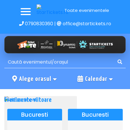
Toate evenimentele
0790830360
|
office@startickets.ro
Alege orasul
Calendar
Evenimente viitoare
Bucuresti
Bucuresti