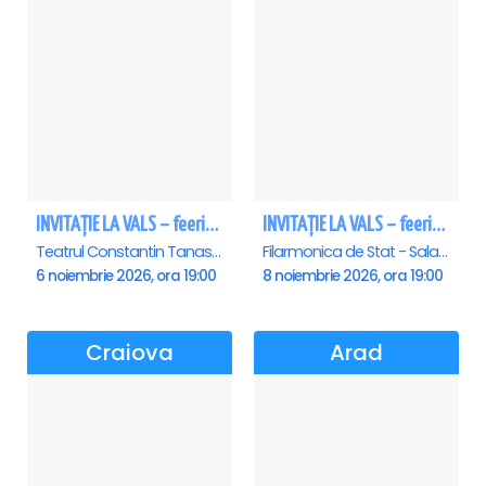
INVITAȚIE LA VALS – feerie de bal în paşi de dans
INVITAȚIE LA VALS – feerie de bal în paşi de dans - Sibiu
Teatrul Constantin Tanase - Sala Savoy, Bucuresti
Filarmonica de Stat - Sala Thalia, Sibiu
6 noiembrie 2026, ora 19:00
8 noiembrie 2026, ora 19:00
Craiova
Arad