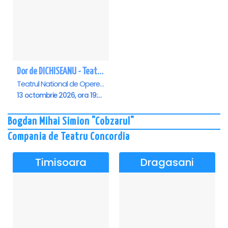
Dor de DICHISEANU - Teatrul Național de Operetă și Musical „Ion Dacian"
Teatrul National de Opereta si Musical Ion Dacian, Bucuresti
13 octombrie 2026, ora 19:00
Bogdan Mihai Simion "Cobzarul"
Compania de Teatru Concordia
Timisoara
Dragasani