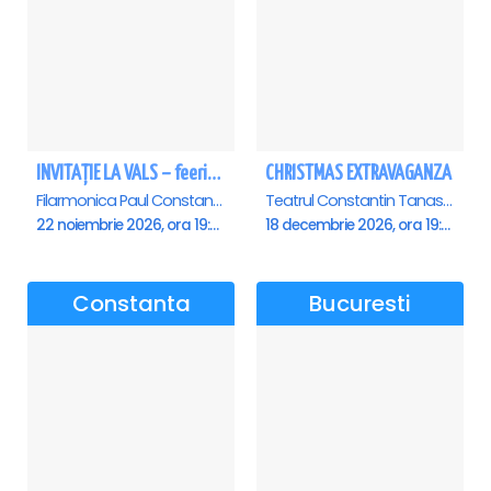
INVITAȚIE LA VALS – feerie de bal în paşi de dans - Ploiesti
CHRISTMAS EXTRAVAGANZA
Filarmonica Paul Constantinescu, Ploiesti
Teatrul Constantin Tanase - Sala Savoy, Bucuresti
22 noiembrie 2026, ora 19:00
18 decembrie 2026, ora 19:00
Constanta
Bucuresti