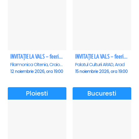
INVITAȚIE LA VALS – feerie de bal în paşi de dans - Craiova
INVITAȚIE LA VALS – feerie de bal în paşi de dans - Arad
Filarmonica Oltenia, Craiova
Palatul Culturii ARAD, Arad
12 noiembrie 2026, ora 19:00
15 noiembrie 2026, ora 19:00
Ploiesti
Bucuresti