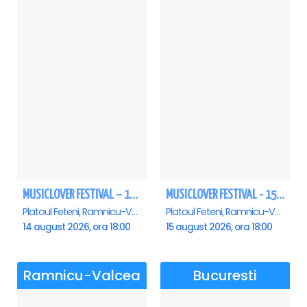
MUSICLOVER FESTIVAL – 14 August – Puya, Johny Romano, Shift, Badd G, DJ Matei & Bogdanov
MUSICLOVER FESTIVAL - 15 AUGUST - CONNECT-R, DELIA, RON HEWITT, NICKI M, AURIKA
Platoul Feteni, Ramnicu-Valcea
Platoul Feteni, Ramnicu-Valcea
14 august 2026, ora 18:00
15 august 2026, ora 18:00
Ramnicu-Valcea
Bucuresti