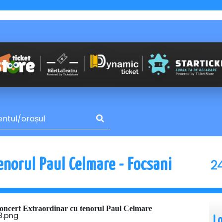
2
enorul Paul Celmare - Focsani
oncert Extraordinar cu tenorul Paul Celmare
L