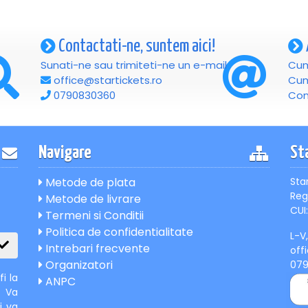
Contactati-ne, suntem aici!
Sunati-ne sau trimiteti-ne un e-mail
Cum
office@startickets.ro
Cum
0790830360
Con
Navigare
St
Metode de plata
Sta
Reg
Metode de livrare
CUI:
Termeni si Conditii
Politica de confidentialitate
L-V
Intrebari frecvente
off
Organizatori
07
i la
ANPC
. Va
i va