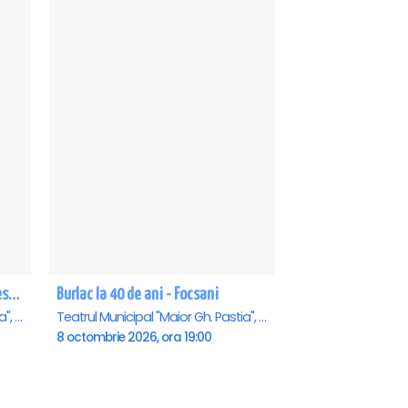
Richard 3.0 - dupa William Shakespeare - Premiera - Focsani
Burlac la 40 de ani - Focsani
Teatrul Municipal "Maior Gh. Pastia", Focsani
Teatrul Municipal "Maior Gh. Pastia", Focsani
8 octombrie 2026, ora 19:00