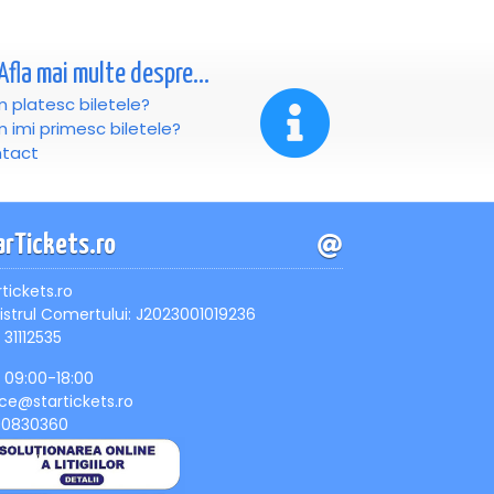
Afla mai multe despre...
 platesc biletele?
 imi primesc biletele?
tact
arTickets.ro
rtickets.ro
istrul Comertului: J2023001019236
 31112535
, 09:00-18:00
ice@startickets.ro
90830360