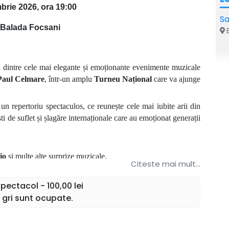
brie 2026, ora 19:00
Sa
 Balada Focsani
B
l dintre cele mai elegante și emoționante evenimente muzicale
Paul Celmare
, într-un amplu
Turneu Național
care va ajunge
n repertoriu spectaculos, ce reunește cele mai iubite arii din
i de suflet și șlagăre internaționale care au emoționat generații
io
și multe alte surprize muzicale.
Citeste mai mult...
morabilă, în care eleganța, emoția și vocea impresionantă a
într-o adevărată sărbătoare a muzicii.
ectacol - 100,00 lei
 gri sunt ocupate.
 singură emoție.