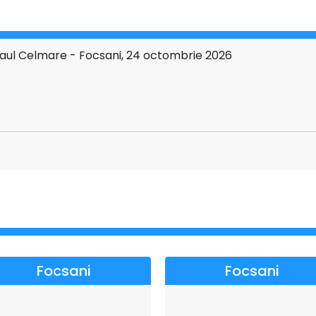
Paul Celmare - Focsani, 24 octombrie 2026
tr-un spectacol care unește tradiția, rafinamentul și emoția
faci parte din Turneul Național "Concert Extraordinar" cu
imp și bucură-te de o seară pe care nu o vei uita niciodată!
U NATIONAL←←←
Focsani
Focsani