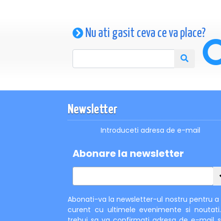
Nu ati gasit ceva ce va place?
Newsletter
Introduceti adresa de e-mail
Abonare la newsletter
Abonati-va la newsletter-ul nostru pentru a f
curent cu ultimele evenimente si noutati
trebui sa va confirmati adresa de e-mail s