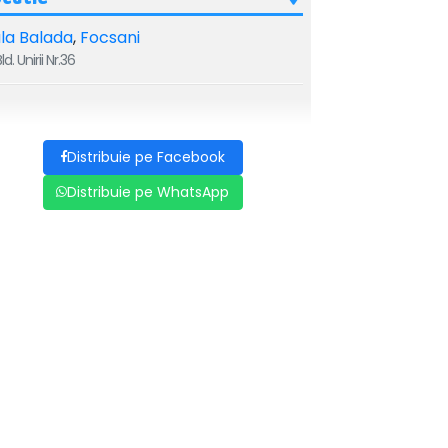
la Balada
,
Focsani
ld. Unirii Nr.36
Distribuie pe Facebook
Distribuie pe WhatsApp