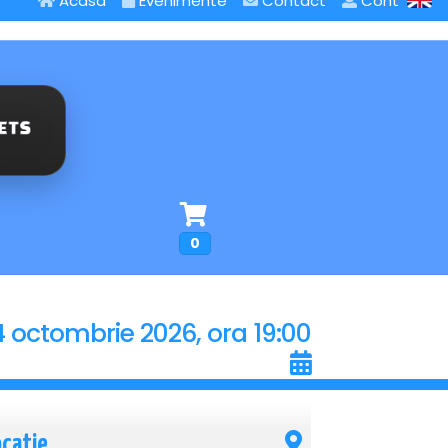
Acasa
Evenimente
Contact
Cont
0
4 octombrie 2026, ora 19:00
ocatie