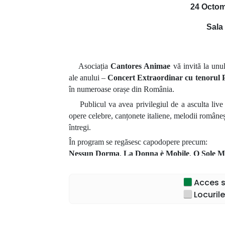
24 Octom
Sala
Asociația
Cantores Animae
vă invită la unu
ale anului –
Concert Extraordinar cu tenorul 
în numeroase orașe din România.
Publicul va avea privilegiul de a asculta live u
opere celebre, canțonete italiene, melodii româneșt
întregi.
În program se regăsesc capodopere precum:
Nessun Dorma
,
La Donna è Mobile
,
O Sole M
Fiecare concert este o experiență artistică me
tenorului
Paul Celmare
transformă fiecare seară 
Acces sp
Locurile
Un turneu. Zeci de orașe. Mii de spectatori. O