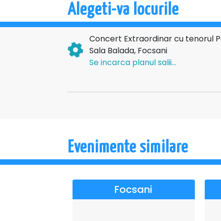
Alegeti-va locurile
Rezervă-ți locul acum!
Concert Extraordinar cu tenorul 
Nu rata ocazia de a trăi magia muzicii live în
Sala Balada, Focsani
autentică!
Se incarca planul salii...
Vino să aplauzi un artist de excepție și să 
tenorul Paul Celmare!
Locurile sunt limitate! Rezervă-ți biletul din t
→→→
TURNE
Evenimente similare
Focsani