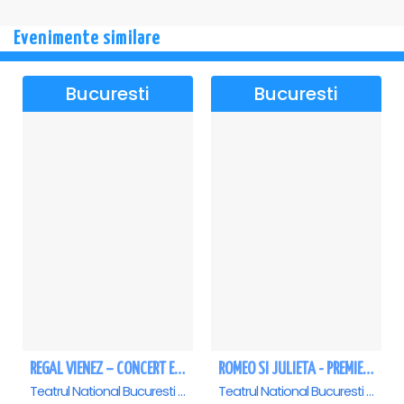
Evenimente similare
Bucuresti
Bucuresti
REGAL VIENEZ – CONCERT EXTRAORDINAR DE CRACIUN - Bucuresti
ROMEO SI JULIETA - PREMIERA OFICIALA - Bucuresti
Teatrul National Bucuresti - Sala Ion Caramitru, Bucuresti
Teatrul National Bucuresti - Sala Ion Caramitru, Bucuresti