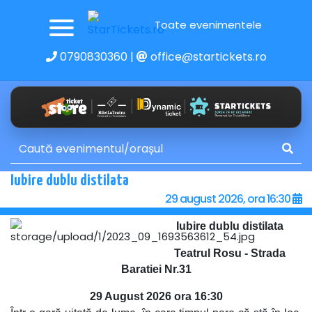
Toate evenimentele
0790830360
|
office@startickets.ro
Iubire dublu distilata
29 august 2026, ora 16:30
Iubire dublu distilata
Teatrul Rosu - Strada
Baratiei Nr.31
29 August 2026 ora 16:30