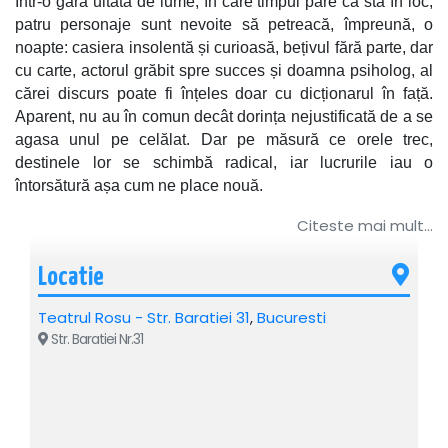
Într-o gară uitată de lume, în care timpul pare că stă în loc,
patru personaje sunt nevoite să petreacă, împreună, o
noapte: casiera insolentă și curioasă, bețivul fără parte, dar
cu carte, actorul grăbit spre succes și doamna psiholog, al
cărei discurs poate fi înțeles doar cu dicționarul în față.
Aparent, nu au în comun decât dorința nejustificată de a se
agasa unul pe celălat. Dar pe măsură ce orele trec,
destinele lor se schimbă radical, iar lucrurile iau o
întorsătură așa cum ne place nouă.
Citeste mai mult...
De Ion Bogdan Martin. Regia Alin Brancu. Cu Adelina
Mihalcea, Emanuel Bighe, Cristina Diaconescu / Livia
Taloi, Alin Brancu.
Locatie
Recomandat: 12+
Teatrul Rosu - Str. Baratiei 31
,
Bucuresti
Str. Baratiei Nr.31
Pentru detalii suplimentare in legatura cu evenimentul de
mai sus va rugam sa contactati societatea
organizatoare: Best Mariage SRL, CIF
19116120,
BUCURESTI