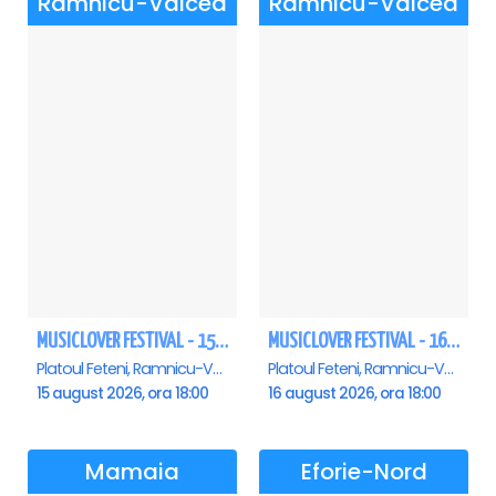
Ramnicu-Valcea
Ramnicu-Valcea
MUSICLOVER FESTIVAL - 15 AUGUST - CONNECT-R, DELIA, RON HEWITT, NICKI M, AURIKA
MUSICLOVER FESTIVAL - 16 AUGUST - LEO DE LA ROSIORI SI MARCEL STEFANET & ETHNO REPUBLIC, TUDOR DEEJAY, VARER
Platoul Feteni, Ramnicu-Valcea
Platoul Feteni, Ramnicu-Valcea
15 august 2026, ora 18:00
16 august 2026, ora 18:00
Mamaia
Eforie-Nord