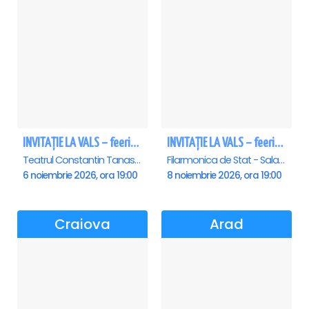
INVITAȚIE LA VALS – feerie de bal în paşi de dans
INVITAȚIE LA VALS – feerie de bal în paşi de dans - Sibiu
Teatrul Constantin Tanase - Sala Savoy, Bucuresti
Filarmonica de Stat - Sala Thalia, Sibiu
6 noiembrie 2026, ora 19:00
8 noiembrie 2026, ora 19:00
Craiova
Arad