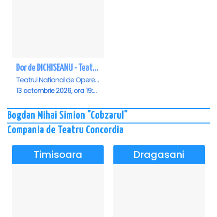
Dor de DICHISEANU - Teatrul Național de Operetă și Musical „Ion Dacian"
Teatrul National de Opereta si Musical Ion Dacian, Bucuresti
13 octombrie 2026, ora 19:00
Bogdan Mihai Simion "Cobzarul"
Compania de Teatru Concordia
Timisoara
Dragasani