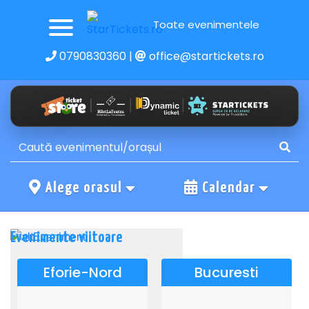
Toate evenimentele
0790830360
|
office@startickets.ro
Alege orasul
Calendar
Evenimente viitoare
Eforie-Nord
Bucuresti