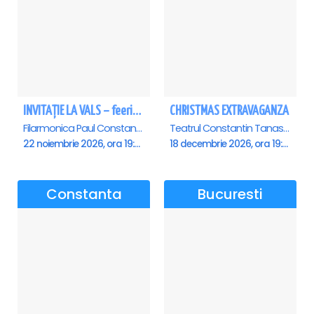
INVITAȚIE LA VALS – feerie de bal în paşi de dans - Ploiesti
CHRISTMAS EXTRAVAGANZA
Filarmonica Paul Constantinescu, Ploiesti
Teatrul Constantin Tanase - Sala Savoy, Bucuresti
22 noiembrie 2026, ora 19:00
18 decembrie 2026, ora 19:00
Constanta
Bucuresti