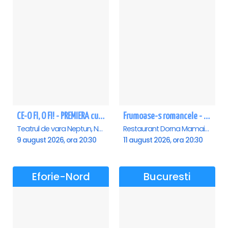
CE-O FI, O FI! - PREMIERA cu Doru Octavian Dumitru - Neptun
Frumoase-s romancele - Mamaia
Teatrul de vara Neptun, Neptun
Restaurant Dorna Mamaia, Mamaia
9 august 2026, ora 20:30
11 august 2026, ora 20:30
Eforie-Nord
Bucuresti