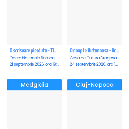
O scrisoare pierduta - Timisoara
O noapte furtunoasa - Dragasani
Opera Nationala Romana , Timisoara
Casa de Cultura Dragasani, Dragasani
21 septembrie 2026, ora 19:00
24 septembrie 2026, ora 19:00
Medgidia
Cluj-Napoca