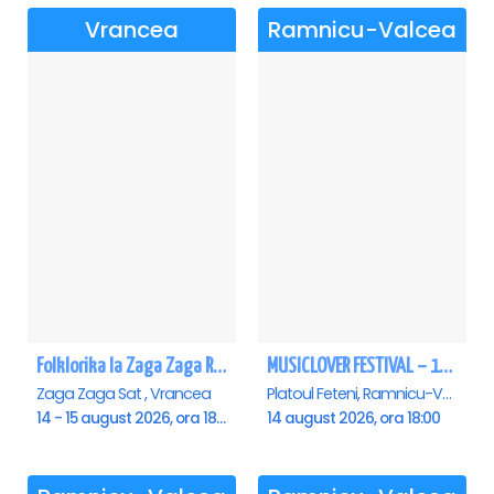
Vrancea
Ramnicu-Valcea
Folklorika la Zaga Zaga Resort - Anulat
MUSICLOVER FESTIVAL – 14 August – Puya, Johny Romano, Shift, Badd G, DJ Matei & Bogdanov
Zaga Zaga Sat , Vrancea
Platoul Feteni, Ramnicu-Valcea
14 - 15 august 2026, ora 18:00
14 august 2026, ora 18:00