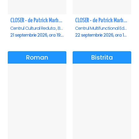
CLOSER - de Patrick Marber - Premiera - Brasov
CLOSER - de Patrick Marber - Premiera - Constanta
Centrul Cultural Reduta , Brasov
Centrul Multifunctional Educativ pentru Tineret Jean Constantin, Constanta
21 septembrie 2026, ora 19:00
22 septembrie 2026, ora 19:00
Roman
Bistrita