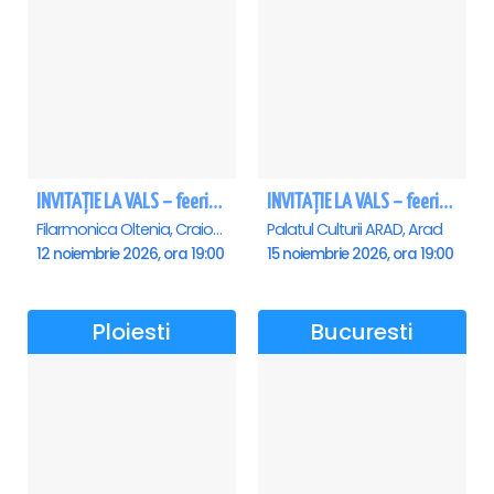
INVITAȚIE LA VALS – feerie de bal în paşi de dans - Craiova
INVITAȚIE LA VALS – feerie de bal în paşi de dans - Arad
Filarmonica Oltenia, Craiova
Palatul Culturii ARAD, Arad
12 noiembrie 2026, ora 19:00
15 noiembrie 2026, ora 19:00
Ploiesti
Bucuresti