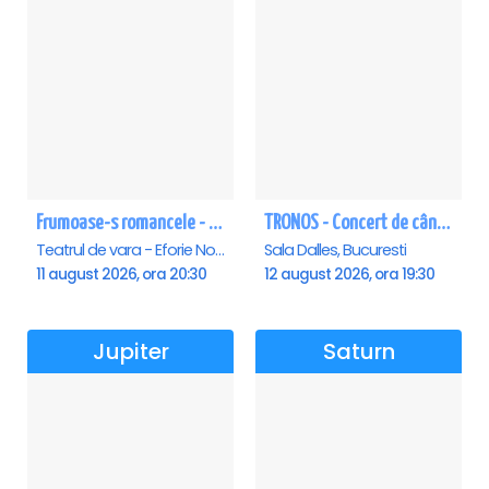
Frumoase-s romancele - Eforie Nord
TRONOS - Concert de cântări bizantine la Sala Dalles
Teatrul de vara - Eforie Nord, Eforie-Nord
Sala Dalles, Bucuresti
11 august 2026, ora 20:30
12 august 2026, ora 19:30
Jupiter
Saturn