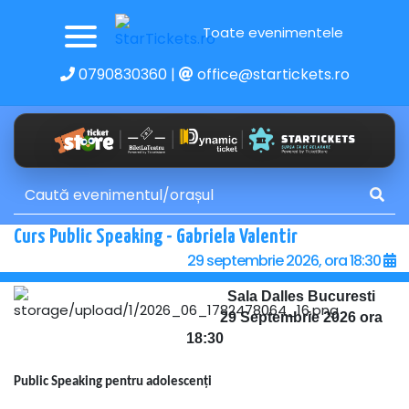
Toate evenimentele
0790830360
|
office@startickets.ro
Curs Public Speaking - Gabriela Valentir
29 septembrie 2026, ora 18:30
Sala Dalles Bucuresti
29 Septembrie 2026 ora
18:30
Public Speaking pentru adolescenți