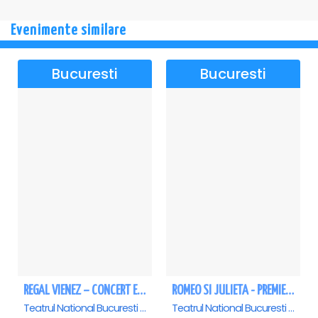
Evenimente similare
Bucuresti
Bucuresti
REGAL VIENEZ – CONCERT EXTRAORDINAR DE CRACIUN - Bucuresti
ROMEO SI JULIETA - PREMIERA OFICIALA - Bucuresti
Teatrul National Bucuresti - Sala Ion Caramitru, Bucuresti
Teatrul National Bucuresti - Sala Ion Caramitru, Bucuresti