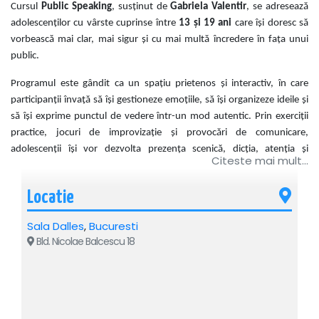
Cursul
Public Speaking
, susținut de
Gabriela Valentir
, se adresează
adolescenților cu vârste cuprinse între
13 și 19 ani
care își doresc să
vorbească mai clar, mai sigur și cu mai multă încredere în fața unui
public.
Programul este gândit ca un spațiu prietenos și interactiv, în care
participanții învață să își gestioneze emoțiile, să își organizeze ideile și
să își exprime punctul de vedere într-un mod autentic. Prin exerciții
practice, jocuri de improvizație și provocări de comunicare,
adolescenții își vor dezvolta prezența scenică, dicția, atenția și
Citeste mai mult...
capacitatea de a capta interesul celor din jur.
Cursul îi ajută pe participanți să descopere că public speaking-ul nu
Locatie
înseamnă doar vorbit în fața unui grup, ci și încredere, claritate,
Sala Dalles
,
Bucuresti
ascultare și curajul de a se exprima.
Bld. Nicolae Balcescu 18
În cadrul cursului, adolescenții vor lucra pe:
·
dezvoltarea încrederii în sine;
·
gestionarea emoțiilor în fața publicului;