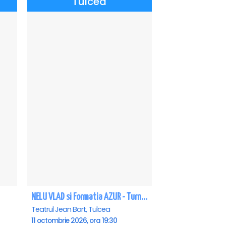
Tulcea
NELU VLAD si Formatia AZUR - Turneu Aniversar 50 de ani - Tulcea
Teatrul Jean Bart, Tulcea
11 octombrie 2026, ora 19:30