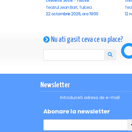
Cealalta sotie - Tulcea
Trei
Teatrul Jean Bart, Tulcea
Teat
22 octombrie 2026, ora 19:00
12 n
Nu ati gasit ceva ce va place?
Newsletter
Introduceti adresa de e-mail
Abonare la newsletter