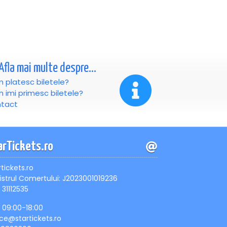
Afla mai multe despre...
 platesc biletele?
 imi primesc biletele?
tact
arTickets.ro
rtickets.ro
istrul Comertului: J2023001019236
 31112535
, 09:00-18:00
ice@startickets.ro