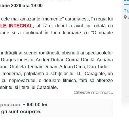
brie 2026 ora 19:00
Te
S
le mai amuzante “momente” caragialești, în regia lui
LE INTEGRAL
, al cărui debut a avut loc odată cu
uarie și a continuat în luna februarie cu “O noapte
i îndrăgiți ai scenei românești, obișnuiți ai spectacolelor
: Dragoș Ionescu, Andrei Duban,Corina Dănilă, Adriana
anu, Grațiela Teohari Duban, Adrian Dima, Dan Tudor.
dernă, palpitantă a schiţelor lui I.L. Caragiale, un
cu neprevăzutul, o derulare filmică, fără să altereze
spiritul și litera lui Caragiale.
Citeste mai mult...
iţa, Mam’Mare, câinele Bubico și însuși “Conu Iancu,
ectacol - 100,00 lei
ă în trenul buclucaş, în toate gările uitate de Dumnezeu,
 gri sunt ocupate.
avea de ce râde și… veți recunoaște personajele în