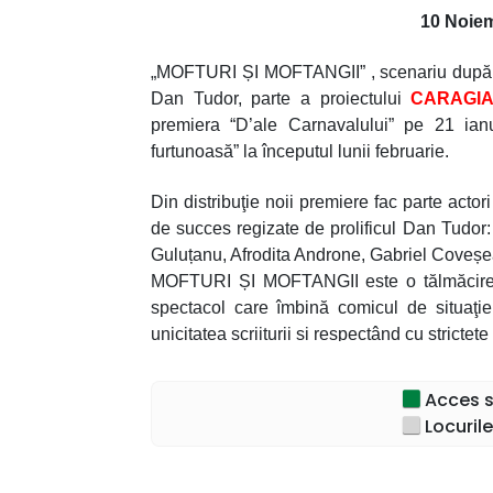
10 Noiem
„MOFTURI ȘI MOFTANGII” , scenariu după ce
Dan Tudor, parte a proiectului
CARAGIA
premiera “D’ale Carnavalului” pe 21 ian
furtunoasă” la începutul lunii februarie.
Din distribuţie noii premiere fac parte actor
de succes regizate de prolificul Dan Tudor
Guluțanu, Afrodita Androne, Gabriel Coveșe
MOFTURI ȘI MOFTANGII este o tălmăcire mo
spectacol care îmbină comicul de situaţie 
unicitatea scriiturii și respectând cu strictețe 
Personaje precum Mache, Lache, Goe , Mam
Acces sp
călători și clienți ciudaţi – toţi vă aşteapt
Locurile
unde orice se poate întâmpla!
Haideți la MOFTURI ȘI MOFTANGII, veți 