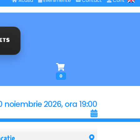
Acasa
Evenimente
Contact
Cont
0
0 noiembrie 2026, ora 19:00
ocatie