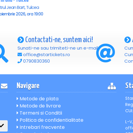
 in unu - Tulcea
rul Jean Bart, Tulcea
oiembrie 2026, ora 19:00
Contactati-ne, suntem aici!
Sunati-ne sau trimiteti-ne un e-mail
Cum
office@startickets.ro
Cum
0790830360
Con
Navigare
St
Metode de plata
Sta
Reg
Metode de livrare
CUI:
Termeni si Conditii
Politica de confidentialitate
L-V
Intrebari frecvente
off