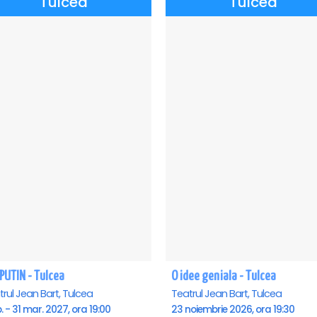
Tulcea
Tulcea
PUTIN - Tulcea
O idee geniala - Tulcea
rul Jean Bart, Tulcea
Teatrul Jean Bart, Tulcea
b. - 31 mar. 2027, ora 19:00
23 noiembrie 2026, ora 19:30