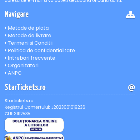
adresa de e-mail si va puteti dezabona oricand doriti.
Navigare
Metode de plata
Metode de livrare
Termeni si Conditii
Politica de confidentialitate
Intrebari frecvente
Organizatori
ANPC
StarTickets.ro
Startickets.ro
Registrul Comertului: J2023001019236
CUI: 31112535