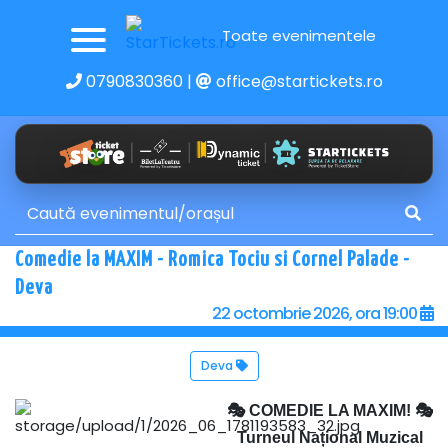
Toate evenimentele
0790830360
|
office@startickets.ro
Comedie la MAXIM - Romica Tociu si Cornel Palade -
Deva
22 octombrie 2026, ora 19:00
Deva
🎭 COMEDIE LA MAXIM! 🎭
Turneul Național Muzical