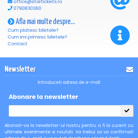
office@startickets.ro
0790830360
Afla mai multe despre...
Cum platesc biletele?
Cum imi primesc biletele?
Contact
Newsletter
Introduceti adresa de e-mail
Abonare la newsletter
Abonati-va la newsletter-ul nostru pentru a fi la curent cu
ultimele evenimente si noutati. Va trebui sa va confirmati