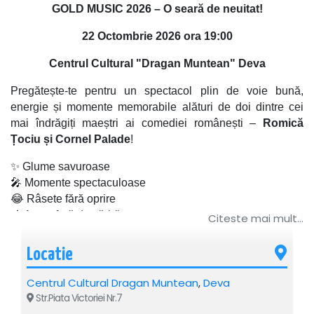
GOLD MUSIC 2026 – O seară de neuitat!
22 Octombrie 2026 ora 19:00
Centrul Cultural "Dragan Muntean" Deva
Pregătește-te pentru un spectacol plin de voie bună,
energie și momente memorabile alături de doi dintre cei
mai îndrăgiți maeștri ai comediei românești –
Romică
Țociu și Cornel Palade
!
✨ Glume savuroase
🎤 Momente spectaculoase
😂 Râsete fără oprire
🎶 Atmosferă de sărbătoare
Citeste mai mult...
Un show construit pentru publicul care iubește umorul
Locatie
autentic și serile petrecute cu zâmbetul pe buze. O întâlnire
specială cu artiști care au scris istorie în divertismentul
Centrul Cultural Dragan Muntean
,
Deva
românesc și continuă să aducă bucurie generațiilor de
Str.Piata Victoriei Nr.7
spectatori.