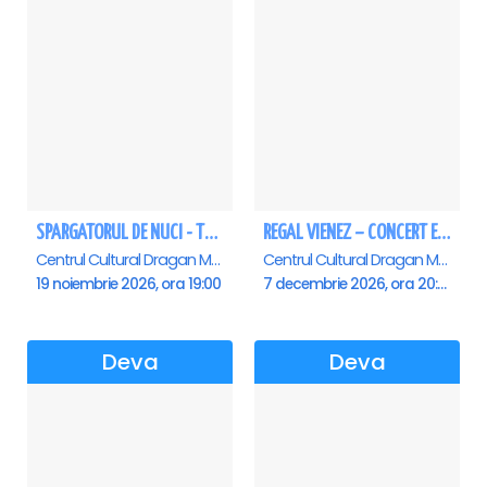
SPARGATORUL DE NUCI - Turneu National - Deva
REGAL VIENEZ – CONCERT EXTRAORDINAR DE CRACIUN - Deva
Centrul Cultural Dragan Muntean, Deva
Centrul Cultural Dragan Muntean, Deva
19 noiembrie 2026, ora 19:00
7 decembrie 2026, ora 20:00
Deva
Deva