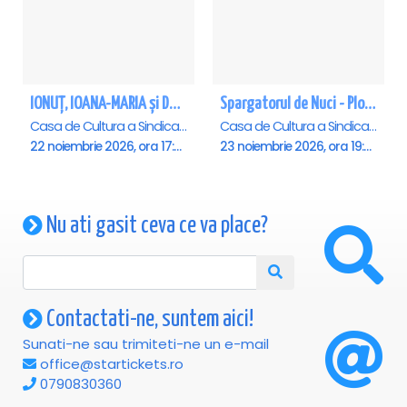
IONUȚ, IOANA-MARIA și DOINIȚA DOLĂNESCU -NU UITA CĂ EȘTI ROMÂN - Ploiesti
Spargatorul de Nuci - Ploiesti
Casa de Cultura a Sindicatelor , Ploiesti
Casa de Cultura a Sindicatelor , Ploiesti
22 noiembrie 2026, ora 17:30
23 noiembrie 2026, ora 19:00
Nu ati gasit ceva ce va place?
Contactati-ne, suntem aici!
Sunati-ne sau trimiteti-ne un e-mail
office@startickets.ro
0790830360