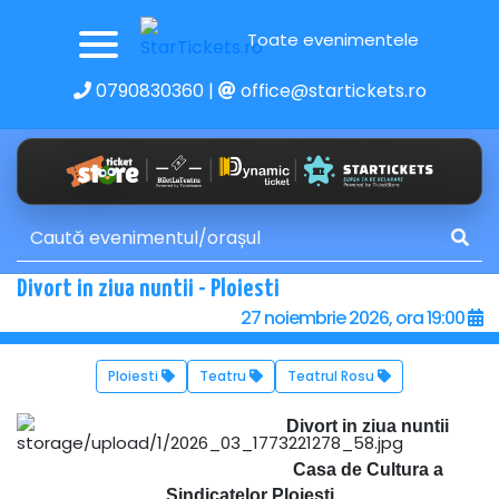
Toate evenimentele
0790830360
|
office@startickets.ro
Divort in ziua nuntii - Ploiesti
27 noiembrie 2026, ora 19:00
Ploiesti
Teatru
Teatrul Rosu
Divort in ziua nuntii
Casa de Cultura a
Sindicatelor Ploiesti