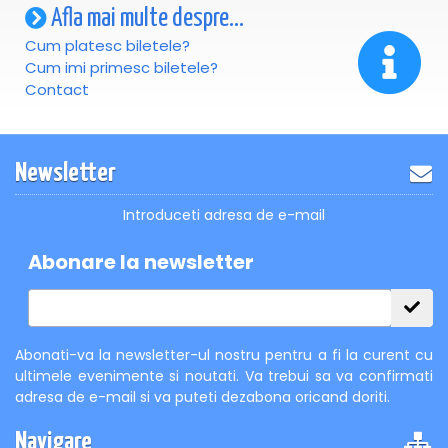
Afla mai multe despre...
Cum platesc biletele?
Cum imi primesc biletele?
Contact
Newsletter
Introduceti adresa de e-mail
Abonare la newsletter
Abonati-va la newsletter-ul nostru pentru a fi la curent cu
ultimele evenimente si noutati. Va trebui sa va confirmati
adresa de e-mail si va puteti dezabona oricand doriti.
Navigare