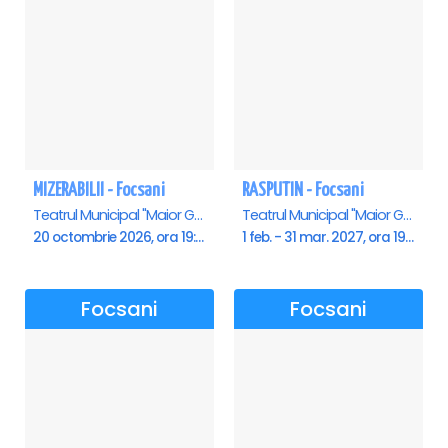
O producție: Teatrul ROD București cu sprijinul Epson.
Durata spectacol: 90 minute
Vârsta recomandată: +12
Genul spectacolului: dramă
MIZERABILII - Focsani
RASPUTIN - Focsani
Teatrul Municipal "Maior Gh. Pastia", Focsani
Teatrul Municipal "Maior Gh. Pastia", Focsani
20 octombrie 2026, ora 19:00
1 feb. - 31 mar. 2027, ora 19:00
Focsani
Focsani