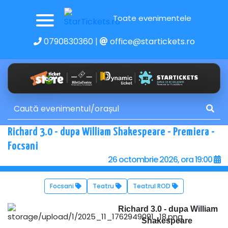
Toate evenimentele
0790830360
|
office@startickets.ro
Richard 3.0 - dupa William Shakespeare - Premiera -
Focsani
26 octombrie 2026, ora 19:00
Focsani
Teatru
Teatrul ROD
Richard 3.0 - dupa William
Shakespeare