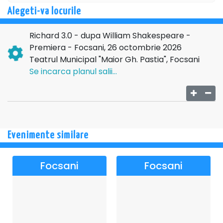
(Laura T., Brașov)
Alegeti-va locurile
„Uau! Un spectacol puternic care te ajută să înțelegi
realitatea în care trăim. Dar fără să te sperie. Dimpotrivă.
Richard 3.0 - dupa William Shakespeare -
Prinzi curaj." (Răzvan P., București).
Premiera - Focsani, 26 octombrie 2026
Teatrul Municipal "Maior Gh. Pastia", Focsani
Distribuția:
Se incarca planul salii...
Roxana Lupu
Ioan Paraschiv
Mihai Munteniță
Ștefan Ruxanda
Evenimente similare
Regia:
Ștefan Ruxanda
Focsani
Focsani
Scenografia:
Miruna Rădulescu
Asistent scenograf:
Cristian Mierlă