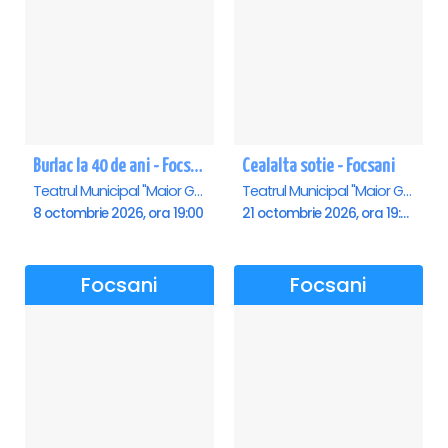
Burlac la 40 de ani - Focsani
Cealalta sotie - Focsani
Teatrul Municipal "Maior Gh. Pastia", Focsani
Teatrul Municipal "Maior Gh. Pastia", Focsani
8 octombrie 2026, ora 19:00
21 octombrie 2026, ora 19:00
Focsani
Focsani