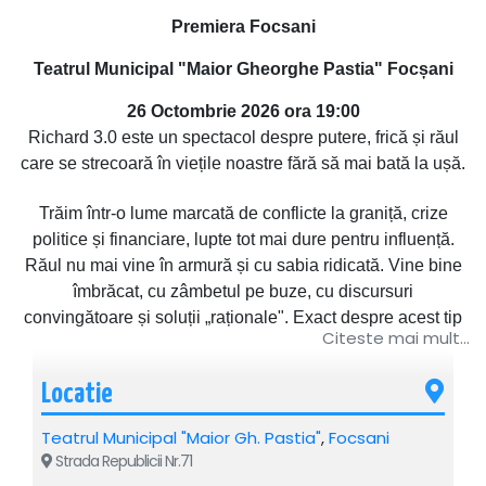
Premiera Focsani
Teatrul Municipal "Maior Gheorghe Pastia" Focșani
26 Octombrie 2026 ora 19:00
Richard 3.0 este un spectacol despre putere, frică și răul
care se strecoară în viețile noastre fără să mai bată la ușă.
Trăim într-o lume marcată de conflicte la graniță, crize
politice și financiare, lupte tot mai dure pentru influență.
Răul nu mai vine în armură și cu sabia ridicată. Vine bine
îmbrăcat, cu zâmbetul pe buze, cu discursuri
convingătoare și soluții „raționale". Exact despre acest tip
Citeste mai mult...
de rău vorbește „Richard 3.0", o reinterpretare modernă și
tulburător de actuală a piesei Richard al III-lea de William
Locatie
Shakespeare.
Teatrul Municipal "Maior Gh. Pastia"
,
Focsani
Spectacolul pune reflectorul pe mecanismele puterii și pe
Strada Republicii Nr.71
fragilitatea ei. Demască răul, îi dă jos măștile și îl arată așa