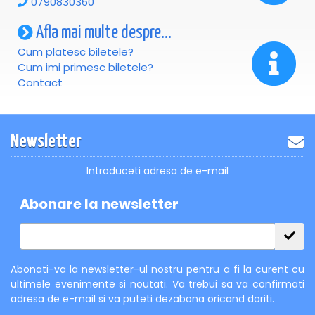
0790830360
Afla mai multe despre...
Cum platesc biletele?
Cum imi primesc biletele?
Contact
Newsletter
Introduceti adresa de e-mail
Abonare la newsletter
Abonati-va la newsletter-ul nostru pentru a fi la curent cu
ultimele evenimente si noutati. Va trebui sa va confirmati
adresa de e-mail si va puteti dezabona oricand doriti.