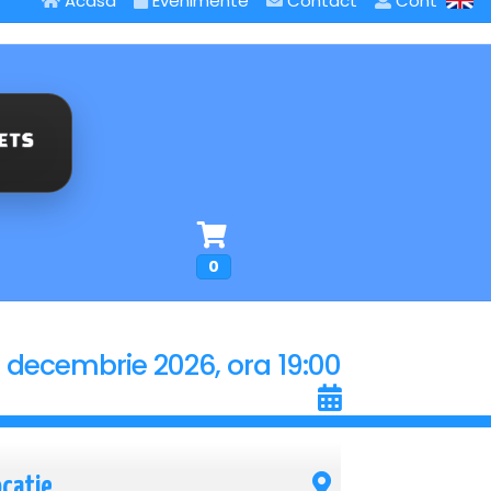
Acasa
Evenimente
Contact
Cont
0
7 decembrie 2026, ora 19:00
ocatie