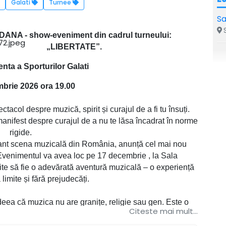
Galati
Turnee
Sa
S
ANA - show-eveniment din cadrul turneului:
„LIBERTATE”.
enta a Sporturilor Galati
brie 2026 ora 19.00
tacol despre muzică, spirit și curajul de a fi tu însuți.
manifest despre curajul de a nu te lăsa încadrat în norme
rigide.
stant scena muzicală din România, anunță cel mai nou
venimentul va avea loc pe 17 decembrie , la Sala
mite să fie o adevărată aventură muzicală – o experiență
ră limite și fără prejudecăți.
ea că muzica nu are granițe, religie sau gen. Este o
Citeste mai mult...
 care rămâne eternă într-o lume în continuă schimbare.
re genurile muzicale se contopesc, iar spectatorii sunt