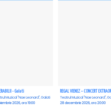
RABILII - Galati
rul Muzical "Nae Leonard", Galati
Teatrul Muzical "Nae Leonard", Ga
iembrie 2026, ora 19:00
28 decembrie 2026, ora 20:00