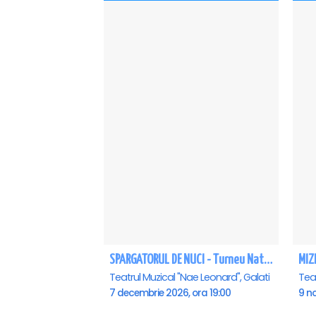
SPARGATORUL DE NUCI - Turneu National - Galati
MIZE
Teatrul Muzical "Nae Leonard", Galati
Teat
7 decembrie 2026, ora 19:00
9 no