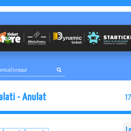
1
lati - Anulat
L