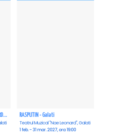
REGAL VIENEZ – CONCERT EXTRAORDINAR DE CRACIUN - Galati
RASPUTIN - Galati
lati
Teatrul Muzical "Nae Leonard", Galati
1 feb. - 31 mar. 2027, ora 19:00