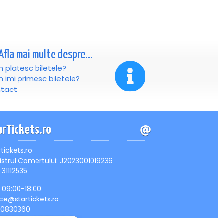
Afla mai multe despre...
 platesc biletele?
 imi primesc biletele?
tact
arTickets.ro
rtickets.ro
istrul Comertului: J2023001019236
 31112535
, 09:00-18:00
ice@startickets.ro
90830360