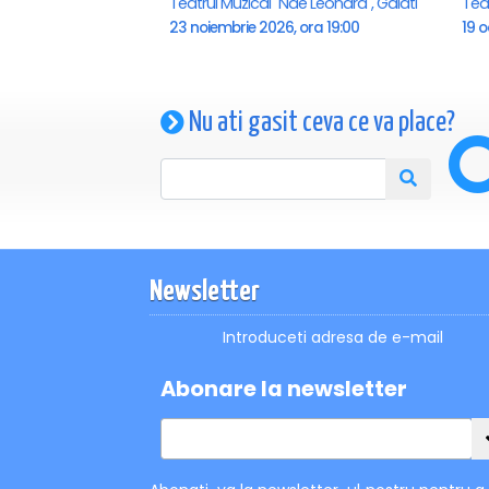
Teatrul Muzical "Nae Leonard", Galati
Teat
23 noiembrie 2026, ora 19:00
19 o
Nu ati gasit ceva ce va place?
Newsletter
Introduceti adresa de e-mail
Abonare la newsletter