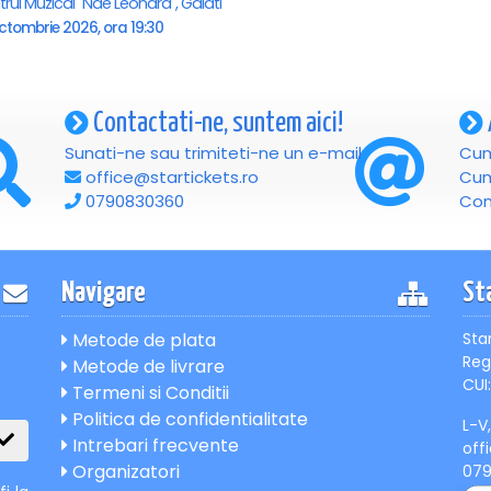
rul Muzical "Nae Leonard", Galati
ctombrie 2026, ora 19:30
Contactati-ne, suntem aici!
Sunati-ne sau trimiteti-ne un e-mail
Cum
office@startickets.ro
Cum
0790830360
Con
Navigare
St
Metode de plata
Sta
Reg
Metode de livrare
CUI:
Termeni si Conditii
Politica de confidentialitate
L-V
Intrebari frecvente
off
Organizatori
07