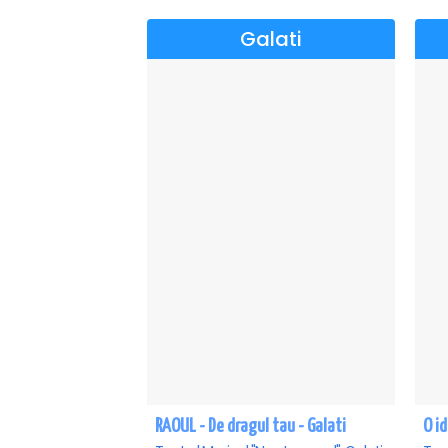
Galati
RAOUL - De dragul tau - Galati
O id