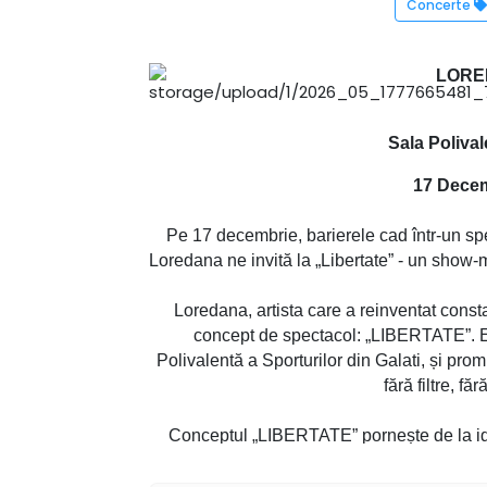
Concerte
LORED
Sala Polival
17 Decem
Pe 17 decembrie, barierele cad într-un spec
Loredana ne invită la „Libertate” - un show-
Loredana, artista care a reinventat con
concept de spectacol: „LIBERTATE”. E
Polivalentă a Sporturilor din Galati, și pro
fără filtre, fă
Conceptul „LIBERTATE” pornește de la ide
celebrare a Spiritului, singura dimensiune
Loredana propune o experiență fluidă, în ca