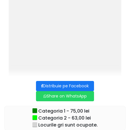
orice altceva, mai puțin de piesa pe care o repetă.
Cinci actori, extrem de diferiți și cu probleme din cele mai
diverse, care uită să mai intre în lumea de poveste a
teatrului și aduc secretele profesiei în lumea reală.
Un spectacol în care pot fi urmăriți, interpretând fiecare mai
mult decât un rol, actorii Pavel Bârsan, Livia Taloi, Adelina
Mihalcea, Diana Bagdasar/Isabela Chitoșca, Alin Brancu si
Andrei Necula, în regia lui Alin Brancu (cunoscuți și pentru
spectacolele „Divorț în ziua nunții”, „Fanteziile soțului meu”,
„Iubire dublu distilată”, „Cealaltă femeie” sau „Burlac la 40
de ani”).
Distribuie pe Facebook
Recomandat: 16+
Share on WhatsApp
Pentru detalii suplimentare in legatura cu evenimentul de
mai sus va rugam sa contactati societatea
Categoria 1 - 75,00 lei
organizatoare: Best Mariage SRL, CIF
19116120,
Categoria 2 - 63,00 lei
BUCURESTI
Locurile gri sunt ocupate.