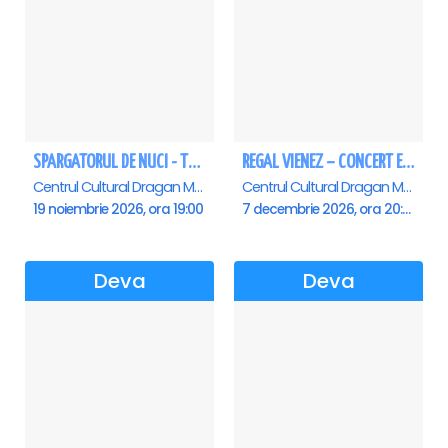
SPARGATORUL DE NUCI - Turneu National - Deva
REGAL VIENEZ – CONCERT EXTRAORDINAR DE CRACIUN - Deva
Centrul Cultural Dragan Muntean, Deva
Centrul Cultural Dragan Muntean, Deva
19 noiembrie 2026, ora 19:00
7 decembrie 2026, ora 20:00
Deva
Deva