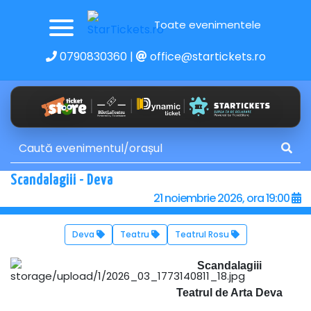
Toate evenimentele
0790830360
|
office@startickets.ro
Scandalagiii - Deva
21 noiembrie 2026, ora 19:00
Deva
Teatru
Teatrul Rosu
Scandalagiii
Teatrul de Arta Deva