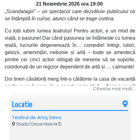
21 Noiembrie 2026 ora 19:00
„Scandalagiii” – un spectacol care dezvăluie publicului ce
se întâmplă în culise, atunci când se trage cortina.
Cu toții iubim lumea teatrului! Pentru actori, e un mod de
viață, o pasiune! Dar când pasiunea se întâlnește cu lumea
reală, lucrurile degenerează în… comedie! Intrigi, iubiri,
gelozii, amenințări, nebunie și artă – toate se amestecă
printre cei cinci actori obligați de meserie să se suporte,
coordonați de un regizor dependent de artă și … calmante!
Doi tineri căsătoriți merg într-o călătorie la casa de vacanță
pentru a se bucura de o noapte romantică… fiecare cu alt
Citeste mai mult...
partener. Întâlnirea personajelor este una explozivă sau cel
puțin așa ar trebui să iasă conform scenariului, dacă actorii
Locatie
care interpretează rolurile nu își aduc problemele din viața
reală pe scenă, în fața publicului spectator.
Teatrul de Arta
,
Deva
Strada 1 Decembrie Nr.15
Un regizor panicat, aflat în buza premierei, conștientizând
că lucrează cu o mână de oameni haotici, interesați de