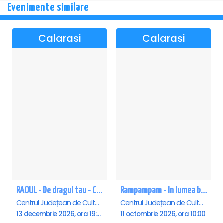
Evenimente similare
Calarasi
Calarasi
RAOUL - De dragul tau - Calarasi
Rampampam - In lumea bomboanelor - Calarasi
Centrul Județean de Cultură și Creație Călărași - Sala , Calarasi
Centrul Județean de Cultură și Creație Călărași - Sala , Calarasi
13 decembrie 2026, ora 19:00
11 octombrie 2026, ora 10:00