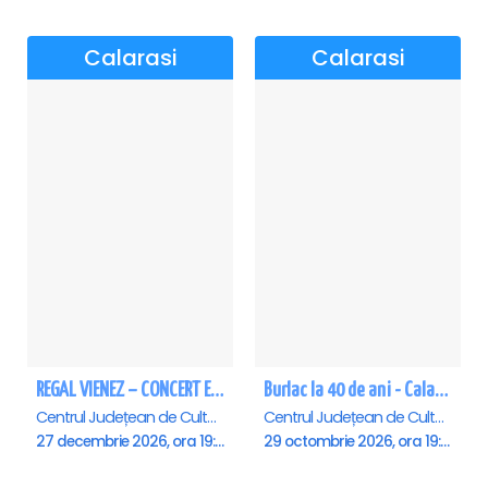
Calarasi
Calarasi
REGAL VIENEZ – CONCERT EXTRAORDINAR DE CRACIUN - Calarasi
Burlac la 40 de ani - Calarasi
Centrul Județean de Cultură și Creație Călărași - Sala , Calarasi
Centrul Județean de Cultură și Creație Călărași - Sala , Calarasi
27 decembrie 2026, ora 19:00
29 octombrie 2026, ora 19:00