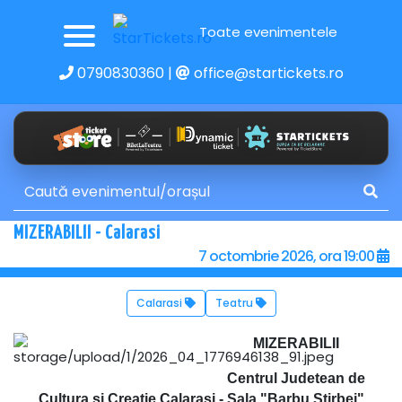
Toate evenimentele
0790830360
|
office@startickets.ro
MIZERABILII - Calarasi
7 octombrie 2026, ora 19:00
Calarasi
Teatru
MIZERABILII
Centrul Judetean de
Cultura si Creatie Calarasi - Sala "Barbu Stirbei"