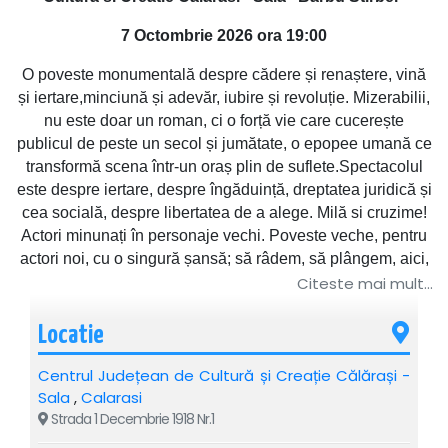
7 Octombrie 2026 ora 19:00
O poveste monumentală despre cădere și renaștere, vină
și iertare,minciună și adevăr, iubire și revoluție. Mizerabilii,
nu este doar un roman, ci o forță vie care cucerește
publicul de peste un secol și jumătate, o epopee umană ce
transformă scena într-un oraș plin de suflete.Spectacolul
este despre iertare, despre îngăduință, dreptatea juridică și
cea socială, despre libertatea de a alege. Milă si cruzime!
Actori minunați în personaje vechi. Poveste veche, pentru
actori noi, cu o singură șansă; să râdem, să plângem, aici,
pe scenă, pentru oameni, cu oameni.
Citeste mai mult...
→→→
TURNEU
Locatie
NATIONAL←←←
Centrul Județean de Cultură și Creație Călărași -
Sala
,
Calarasi
Strada 1 Decembrie 1918 Nr.1