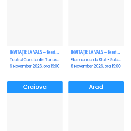
INVITAȚIE LA VALS – feerie de bal în paşi de dans
INVITAȚIE LA VALS – feerie de bal în paşi de dans - Sibiu
Teatrul Constantin Tanase - Sala Savoy, Bucuresti
Filarmonica de Stat - Sala Thalia, Sibiu
6 November 2026, ora 19:00
8 November 2026, ora 19:00
Craiova
Arad