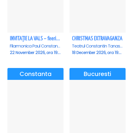
INVITAȚIE LA VALS – feerie de bal în paşi de dans - Ploiesti
CHRISTMAS EXTRAVAGANZA
Filarmonica Paul Constantinescu, Ploiesti
Teatrul Constantin Tanase - Sala Savoy, Bucuresti
22 November 2026, ora 19:00
18 December 2026, ora 19:00
Constanta
Bucuresti