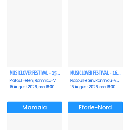
MUSICLOVER FESTIVAL - 15 AUGUST - CONNECT-R, DELIA, RON HEWITT, NICKI M, AURIKA
MUSICLOVER FESTIVAL - 16 AUGUST - LEO DE LA ROSIORI SI MARCEL STEFANET & ETHNO REPUBLIC, TUDOR DEEJAY, VARER
Platoul Feteni, Ramnicu-Valcea
Platoul Feteni, Ramnicu-Valcea
15 August 2026, ora 18:00
16 August 2026, ora 18:00
Mamaia
Eforie-Nord