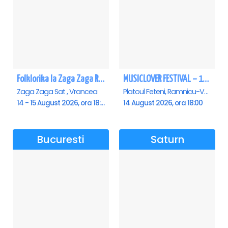
Folklorika la Zaga Zaga Resort - Anulat
MUSICLOVER FESTIVAL – 14 August – Puya, Johny Romano, Shift, Badd G, DJ Matei & Bogdanov
Zaga Zaga Sat , Vrancea
Platoul Feteni, Ramnicu-Valcea
14 - 15 August 2026, ora 18:00
14 August 2026, ora 18:00
Bucuresti
Saturn