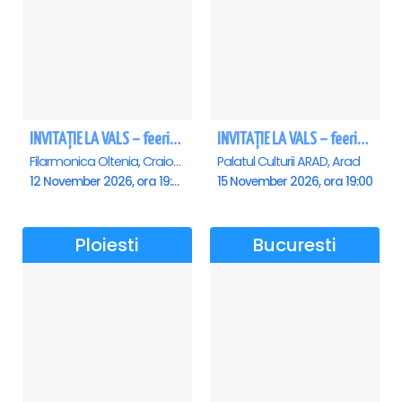
INVITAȚIE LA VALS – feerie de bal în paşi de dans - Craiova
INVITAȚIE LA VALS – feerie de bal în paşi de dans - Arad
Filarmonica Oltenia, Craiova
Palatul Culturii ARAD, Arad
12 November 2026, ora 19:00
15 November 2026, ora 19:00
Ploiesti
Bucuresti