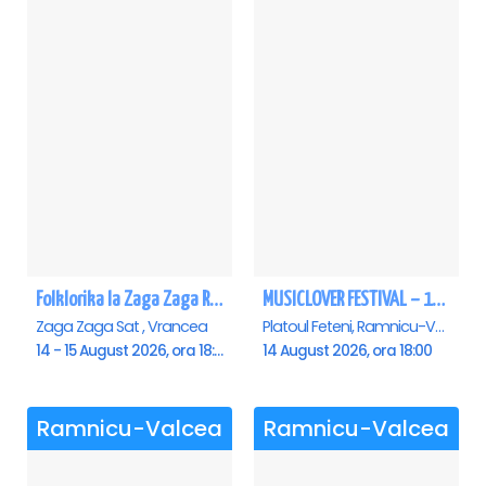
Folklorika la Zaga Zaga Resort - Anulat
MUSICLOVER FESTIVAL – 14 August – Puya, Johny Romano, Shift, Badd G, DJ Matei & Bogdanov
Zaga Zaga Sat , Vrancea
Platoul Feteni, Ramnicu-Valcea
14 - 15 August 2026, ora 18:00
14 August 2026, ora 18:00
Ramnicu-Valcea
Ramnicu-Valcea