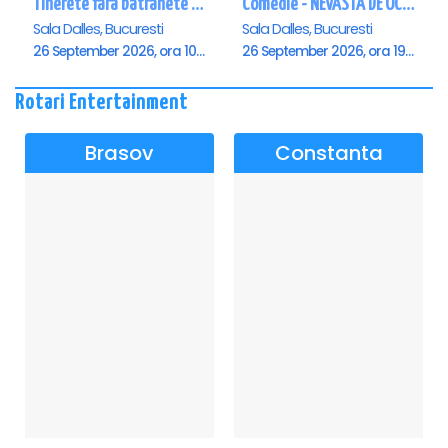
Tinerete fara batranete si viata fara de moarte
Comedie - NEVASTA DE OCAZIE !!!
Sala Dalles, Bucuresti
Sala Dalles, Bucuresti
26 September 2026, ora 10:30
26 September 2026, ora 19:00
Rotari Entertainment
Brasov
Constanta