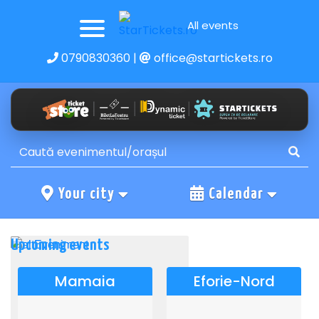
All events
0790830360
|
office@startickets.ro
Your city
Calendar
Upcoming events
Mamaia
Eforie-Nord