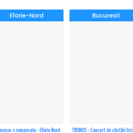
Eforie-Nord
Bucuresti
moase-s romancele - Eforie Nord