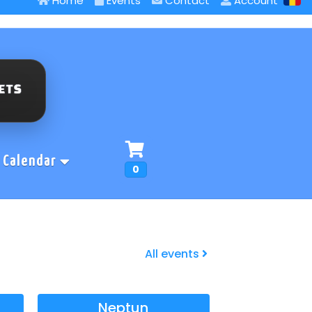
Home
Events
Contact
Account
Calendar
0
All events
Neptun