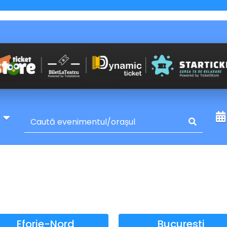
y
Eforie-Nord
Bucuresti