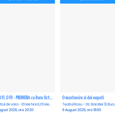
CE-O FI, O FI! - PREMIERA cu Doru Octavian Dumitru - Eforie Nord
O mostenire si doi nepoti
Teatrul de vara - Eforie Nord, Eforie-Nord
ugust 2026, ora 20:30
9 August 2026, ora 18:00