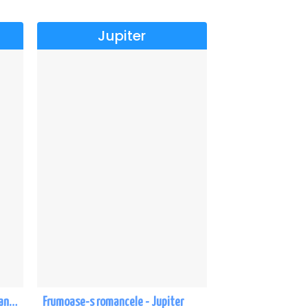
Jupiter
TRONOS - Concert de cântări bizantine la Sala Dalles
Frumoase-s romancele - Jupiter