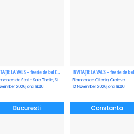
INVITAȚIE LA VALS – feerie de bal în paşi de dans - Sibiu
Filarmonica de Stat - Sala Thalia, Sibiu
Filarmonica Oltenia, Craiova
ovember 2026, ora 19:00
12 November 2026, ora 19:00
Bucuresti
Constanta