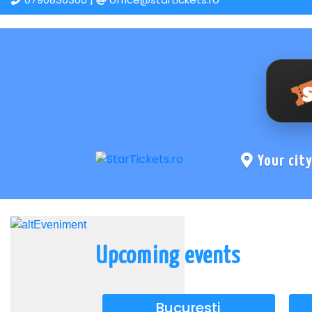
Your cit
Upcoming events
Bucuresti