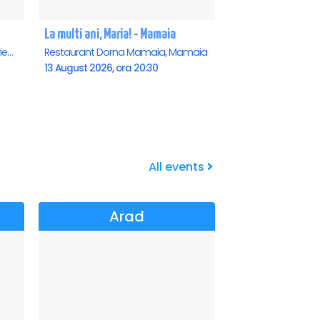
La multi ani, Maria! - Mamaia
Teatrul de vara - Eforie Nord, Eforie-Nord
Restaurant Dorna Mamaia, Mamaia
13 August 2026, ora 20:30
All events
Arad