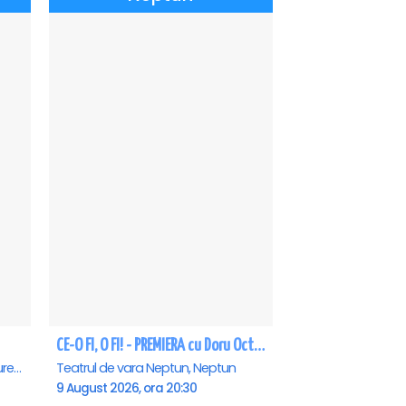
CE-O FI, O FI! - PREMIERA cu Doru Octavian Dumitru - Neptun
Teatrul Rosu - Str. Baratiei 31, Bucuresti
Teatrul de vara Neptun, Neptun
9 August 2026, ora 20:30