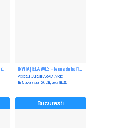
INVITAȚIE LA VALS – feerie de bal în paşi de dans - Craiova
INVITAȚIE LA VALS – feerie de bal în paşi de dans - Arad
Palatul Culturii ARAD, Arad
15 November 2026, ora 19:00
Bucuresti