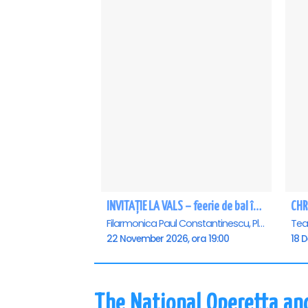
INVITAȚIE LA VALS – feerie de bal în paşi de dans - Ploiesti
CHR
Filarmonica Paul Constantinescu, Ploiesti
22 November 2026, ora 19:00
18 
The National Operetta an