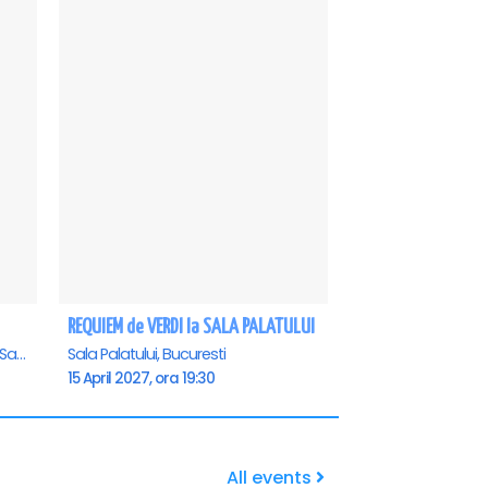
REQUIEM de VERDI la SALA PALATULUI
Casa de Cultura a Sindicatelor - Sala Mare, Constanta
Sala Palatului, Bucuresti
15 April 2027, ora 19:30
All events