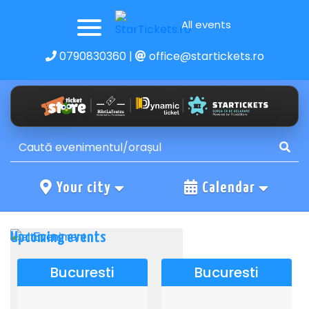
All events
0790830360
|
office@startickets.ro
Your city
Calendar
Upcoming events
Bucuresti
Bucuresti