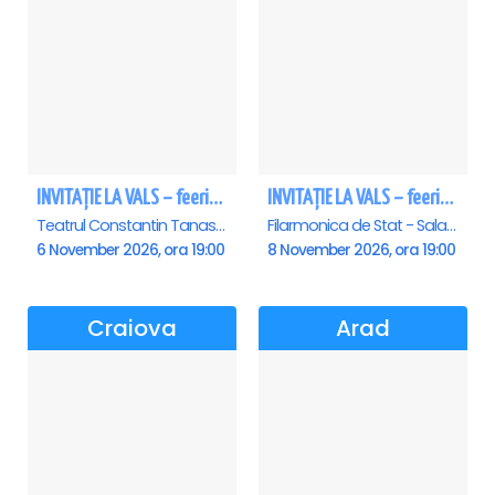
INVITAȚIE LA VALS – feerie de bal în paşi de dans
INVITAȚIE LA VALS – feerie de bal în paşi de dans - Sibiu
Teatrul Constantin Tanase - Sala Savoy, Bucuresti
Filarmonica de Stat - Sala Thalia, Sibiu
6 November 2026, ora 19:00
8 November 2026, ora 19:00
Craiova
Arad