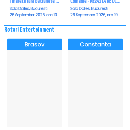
Tinerete fara batranete si viata fara de moarte
Comedie - NEVASTA DE OCAZIE !!!
Sala Dalles, Bucuresti
Sala Dalles, Bucuresti
26 September 2026, ora 10:30
26 September 2026, ora 19:00
Rotari Entertainment
Brasov
Constanta