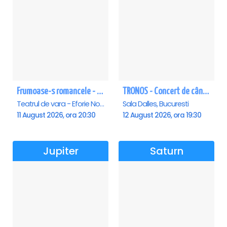
Frumoase-s romancele - Eforie Nord
TRONOS - Concert de cântări bizantine la Sala Dalles
Teatrul de vara - Eforie Nord, Eforie-Nord
Sala Dalles, Bucuresti
11 August 2026, ora 20:30
12 August 2026, ora 19:30
Jupiter
Saturn