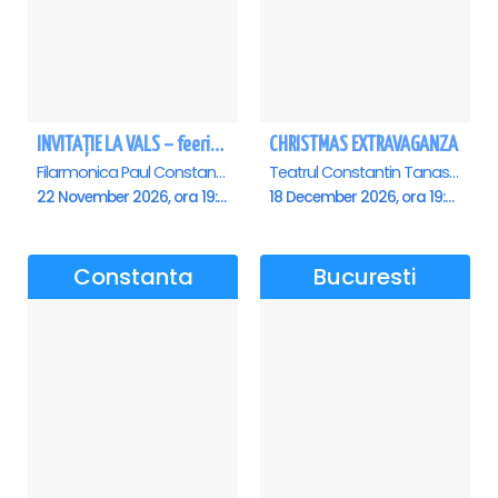
INVITAȚIE LA VALS – feerie de bal în paşi de dans - Ploiesti
CHRISTMAS EXTRAVAGANZA
Filarmonica Paul Constantinescu, Ploiesti
Teatrul Constantin Tanase - Sala Savoy, Bucuresti
22 November 2026, ora 19:00
18 December 2026, ora 19:00
Constanta
Bucuresti