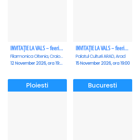
INVITAȚIE LA VALS – feerie de bal în paşi de dans - Craiova
INVITAȚIE LA VALS – feerie de bal în paşi de dans - Arad
Filarmonica Oltenia, Craiova
Palatul Culturii ARAD, Arad
12 November 2026, ora 19:00
15 November 2026, ora 19:00
Ploiesti
Bucuresti