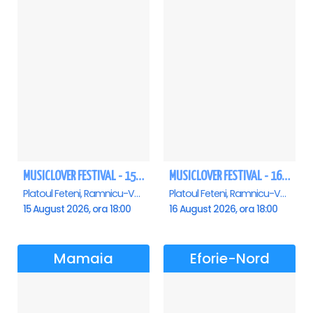
MUSICLOVER FESTIVAL - 15 AUGUST - CONNECT-R, DELIA, RON HEWITT, NICKI M, AURIKA
MUSICLOVER FESTIVAL - 16 AUGUST - LEO DE LA ROSIORI SI MARCEL STEFANET & ETHNO REPUBLIC, TUDOR DEEJAY, VARER
Platoul Feteni, Ramnicu-Valcea
Platoul Feteni, Ramnicu-Valcea
15 August 2026, ora 18:00
16 August 2026, ora 18:00
Mamaia
Eforie-Nord