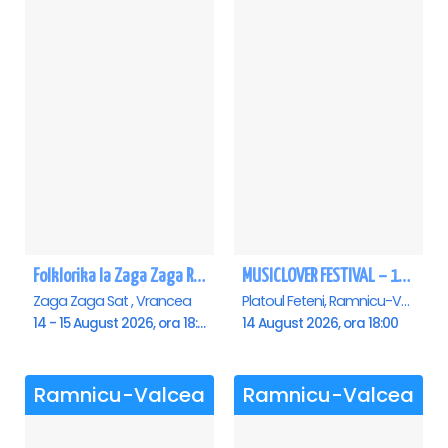
Folklorika la Zaga Zaga Resort - Anulat
MUSICLOVER FESTIVAL – 14 August – Puya, Johny Romano, Shift, Badd G, DJ Matei & Bogdanov
Zaga Zaga Sat , Vrancea
Platoul Feteni, Ramnicu-Valcea
14 - 15 August 2026, ora 18:00
14 August 2026, ora 18:00
Ramnicu-Valcea
Ramnicu-Valcea