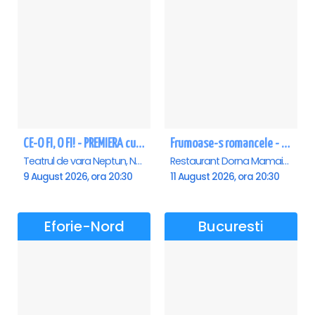
CE-O FI, O FI! - PREMIERA cu Doru Octavian Dumitru - Neptun
Frumoase-s romancele - Mamaia
Teatrul de vara Neptun, Neptun
Restaurant Dorna Mamaia, Mamaia
9 August 2026, ora 20:30
11 August 2026, ora 20:30
Eforie-Nord
Bucuresti