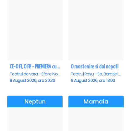
CE-O FI, O FI! - PREMIERA cu Doru Octavian Dumitru - Eforie Nord
O mostenire si doi nepoti
Teatrul de vara - Eforie Nord, Eforie-Nord
Teatrul Rosu - Str. Baratiei 31, Bucuresti
8 August 2026, ora 20:30
9 August 2026, ora 18:00
Neptun
Mamaia