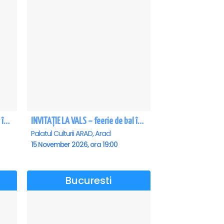
INVITAȚIE LA VALS – feerie de bal în paşi de dans - Craiova
INVITAȚIE LA VALS – feerie de bal în paşi de dans - Arad
Palatul Culturii ARAD, Arad
15 November 2026, ora 19:00
Bucuresti