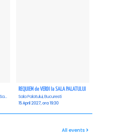
REQUIEM de VERDI la SALA PALATULUI
Casa de Cultura a Sindicatelor - Sala Mare, Constanta
Sala Palatului, Bucuresti
15 April 2027, ora 19:30
All events