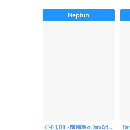
Neptun
CE-O FI, O FI! - PREMIERA cu Doru Octavian Dumitru - Neptun
Fru