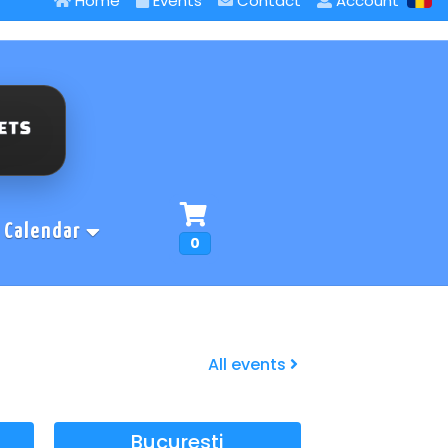
Home
Events
Contact
Account
Calendar
0
All events
Bucuresti