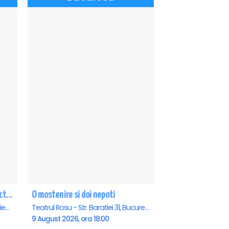
CE-O FI, O FI! - PREMIERA cu Doru Octavian Dumitru - Eforie Nord
O mostenire si doi nepoti
Teatrul de vara - Eforie Nord, Eforie-Nord
Teatrul Rosu - Str. Baratiei 31, Bucuresti
9 August 2026, ora 18:00