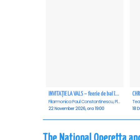
INVITAȚIE LA VALS – feerie de bal în paşi de dans - Ploiesti
CHR
Filarmonica Paul Constantinescu, Ploiesti
22 November 2026, ora 19:00
18 
The National Operetta an