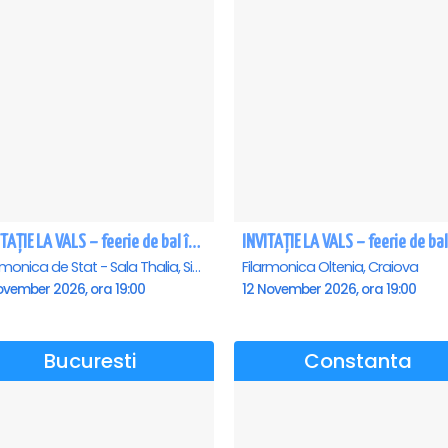
INVITAȚIE LA VALS – feerie de bal în paşi de dans - Sibiu
Filarmonica de Stat - Sala Thalia, Sibiu
Filarmonica Oltenia, Craiova
ovember 2026, ora 19:00
12 November 2026, ora 19:00
Bucuresti
Constanta