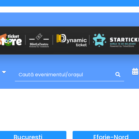
y
Bucuresti
Eforie-Nord