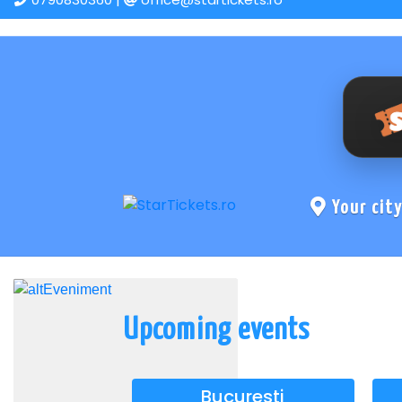
Your cit
Upcoming events
Bucuresti