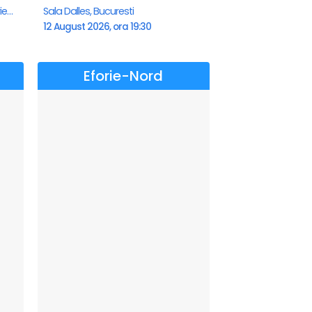
Teatrul de vara - Eforie Nord, Eforie-Nord
Sala Dalles, Bucuresti
12 August 2026, ora 19:30
Eforie-Nord