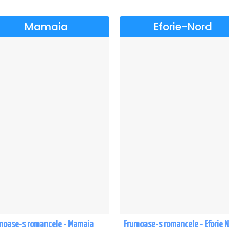
Mamaia
Eforie-Nord
moase-s romancele - Mamaia
Frumoase-s romancele - Eforie 