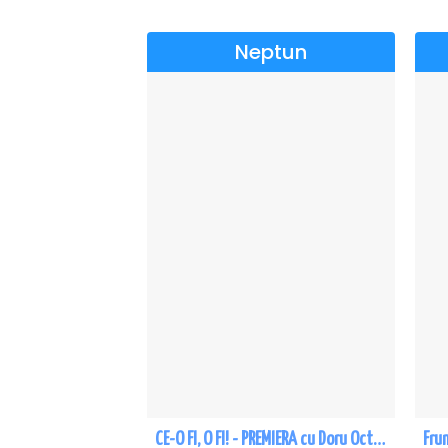
Neptun
CE-O FI, O FI! - PREMIERA cu Doru Octavian Dumitru - Neptun
Fru