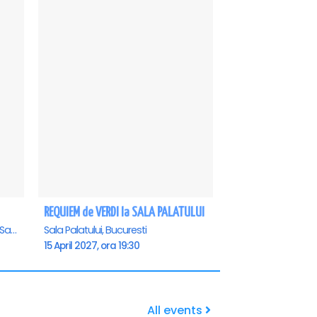
REQUIEM de VERDI la SALA PALATULUI
Casa de Cultura a Sindicatelor - Sala Mare, Constanta
Sala Palatului, Bucuresti
15 April 2027, ora 19:30
All events