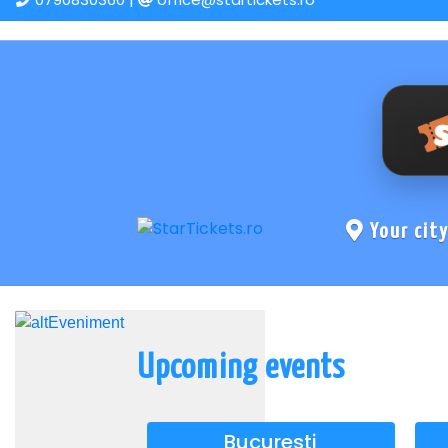
Your cit
Upcoming events
Bucuresti