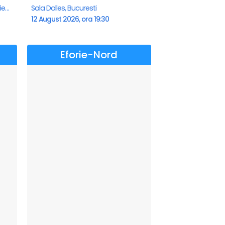
Teatrul de vara - Eforie Nord, Eforie-Nord
Sala Dalles, Bucuresti
12 August 2026, ora 19:30
Eforie-Nord