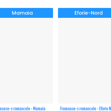
Mamaia
Eforie-Nord
moase-s romancele - Mamaia
Frumoase-s romancele - Eforie 