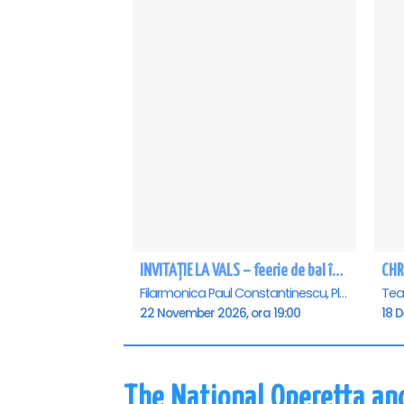
INVITAȚIE LA VALS – feerie de bal în paşi de dans - Ploiesti
CHR
Filarmonica Paul Constantinescu, Ploiesti
22 November 2026, ora 19:00
18 
The National Operetta an