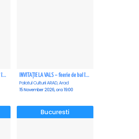
INVITAȚIE LA VALS – feerie de bal în paşi de dans - Craiova
INVITAȚIE LA VALS – feerie de bal în paşi de dans - Arad
Palatul Culturii ARAD, Arad
15 November 2026, ora 19:00
Bucuresti