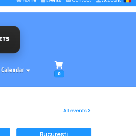
Home
Events
Contact
Account
Calendar
0
All events
Bucuresti