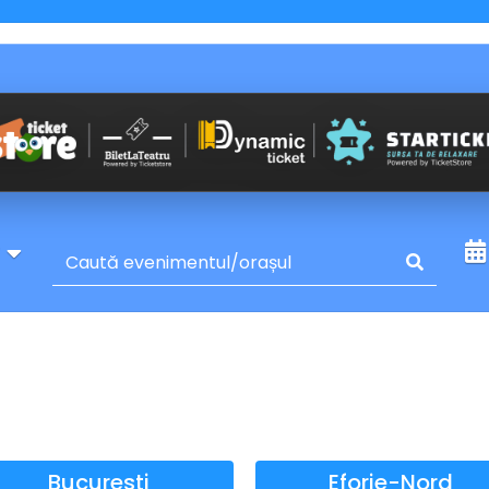
y
Bucuresti
Eforie-Nord