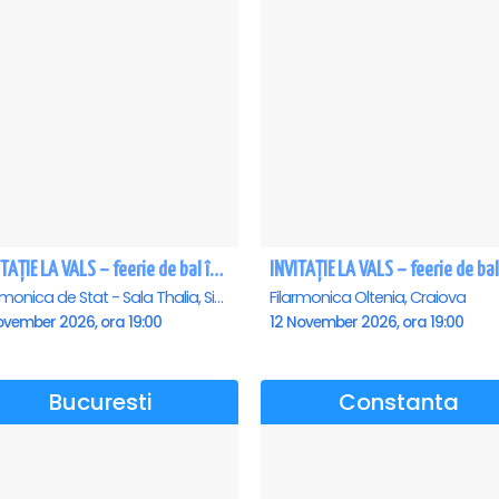
INVITAȚIE LA VALS – feerie de bal în paşi de dans - Sibiu
Filarmonica de Stat - Sala Thalia, Sibiu
Filarmonica Oltenia, Craiova
ovember 2026, ora 19:00
12 November 2026, ora 19:00
Bucuresti
Constanta