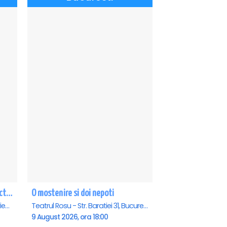
CE-O FI, O FI! - PREMIERA cu Doru Octavian Dumitru - Eforie Nord
O mostenire si doi nepoti
Teatrul de vara - Eforie Nord, Eforie-Nord
Teatrul Rosu - Str. Baratiei 31, Bucuresti
9 August 2026, ora 18:00