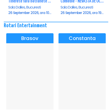
Tinerete fara batranete si viata fara de moarte
Comedie - NEVASTA DE OCAZIE !!!
Sala Dalles, Bucuresti
Sala Dalles, Bucuresti
26 September 2026, ora 10:30
26 September 2026, ora 19:00
Rotari Entertainment
Brasov
Constanta