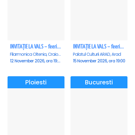
INVITAȚIE LA VALS – feerie de bal în paşi de dans - Craiova
INVITAȚIE LA VALS – feerie de bal în paşi de dans - Arad
Filarmonica Oltenia, Craiova
Palatul Culturii ARAD, Arad
12 November 2026, ora 19:00
15 November 2026, ora 19:00
Ploiesti
Bucuresti