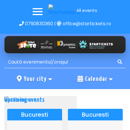
All events
0790830360
|
office@startickets.ro
Your city
Calendar
Upcoming events
Bucuresti
Bucuresti