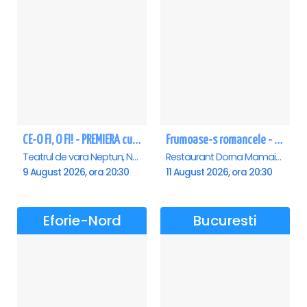
CE-O FI, O FI! - PREMIERA cu Doru Octavian Dumitru - Neptun
Frumoase-s romancele - Mamaia
Teatrul de vara Neptun, Neptun
Restaurant Dorna Mamaia, Mamaia
9 August 2026, ora 20:30
11 August 2026, ora 20:30
Eforie-Nord
Bucuresti