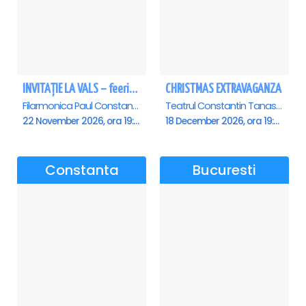
INVITAȚIE LA VALS – feerie de bal în paşi de dans - Ploiesti
CHRISTMAS EXTRAVAGANZA
Filarmonica Paul Constantinescu, Ploiesti
Teatrul Constantin Tanase - Sala Savoy, Bucuresti
22 November 2026, ora 19:00
18 December 2026, ora 19:00
Constanta
Bucuresti