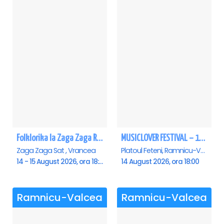
Folklorika la Zaga Zaga Resort - Anulat
MUSICLOVER FESTIVAL – 14 August – Puya, Johny Romano, Shift, Badd G, DJ Matei & Bogdanov
Zaga Zaga Sat , Vrancea
Platoul Feteni, Ramnicu-Valcea
14 - 15 August 2026, ora 18:00
14 August 2026, ora 18:00
Ramnicu-Valcea
Ramnicu-Valcea