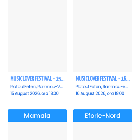
MUSICLOVER FESTIVAL - 15 AUGUST - CONNECT-R, DELIA, RON HEWITT, NICKI M, AURIKA
MUSICLOVER FESTIVAL - 16 AUGUST - LEO DE LA ROSIORI SI MARCEL STEFANET & ETHNO REPUBLIC, TUDOR DEEJAY, VARER
Platoul Feteni, Ramnicu-Valcea
Platoul Feteni, Ramnicu-Valcea
15 August 2026, ora 18:00
16 August 2026, ora 18:00
Mamaia
Eforie-Nord