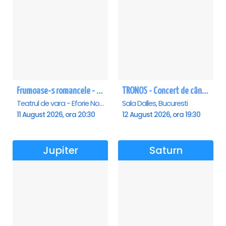
Frumoase-s romancele - Eforie Nord
TRONOS - Concert de cântări bizantine la Sala Dalles
Teatrul de vara - Eforie Nord, Eforie-Nord
Sala Dalles, Bucuresti
11 August 2026, ora 20:30
12 August 2026, ora 19:30
Jupiter
Saturn