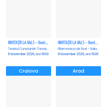
INVITAȚIE LA VALS – feerie de bal în paşi de dans
INVITAȚIE LA VALS – feerie de bal în paşi de dans - Sibiu
Teatrul Constantin Tanase - Sala Savoy, Bucuresti
Filarmonica de Stat - Sala Thalia, Sibiu
6 November 2026, ora 19:00
8 November 2026, ora 19:00
Craiova
Arad