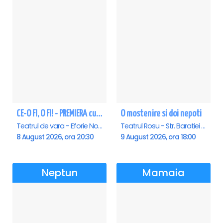
CE-O FI, O FI! - PREMIERA cu Doru Octavian Dumitru - Eforie Nord
O mostenire si doi nepoti
Teatrul de vara - Eforie Nord, Eforie-Nord
Teatrul Rosu - Str. Baratiei 31, Bucuresti
8 August 2026, ora 20:30
9 August 2026, ora 18:00
Neptun
Mamaia